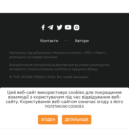
Контакти
Автори
Матеріали під рубриками «Новини компанії», «PR» і «Факт»
розміщені на правах реклами
Використання матеріалів дозволяється за умови розміщення
активного гіперпосилання на KP.UA в першому абзаці.
© ТОВ «ЮЛАВ МЕДІА» 2026. Всі права захищені.
Цей веб-сайт використовує cookies для покращення
Дизайн
взаємодії з користувачем під час відвідування веб-
сайту. Користування веб-сайтом означає згоду з його
ПОЛІТИКОЮ COOKIES
ЗГОДЕН
ДЕТАЛЬНІШЕ