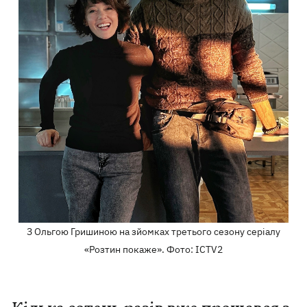
З Ольгою Гришиною на зйомках третього сезону серіалу
«Розтин покаже». Фото: ICTV2