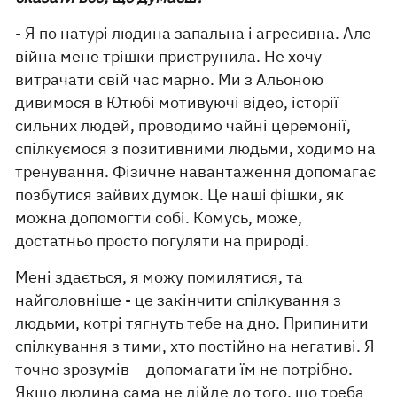
- Я по натурі людина запальна і агресивна. Але
війна мене трішки приструнила. Не хочу
витрачати свій час марно. Ми з Альоною
дивимося в Ютюбі мотивуючі відео, історії
сильних людей, проводимо чайні церемонії,
спілкуємося з позитивними людьми, ходимо на
тренування. Фізичне навантаження допомагає
позбутися зайвих думок. Це наші фішки, як
можна допомогти собі. Комусь, може,
достатньо просто погуляти на природі.
Мені здається, я можу помилятися, та
найголовніше - це закінчити спілкування з
людьми, котрі тягнуть тебе на дно. Припинити
спілкування з тими, хто постійно на негативі. Я
точно зрозумів – допомагати їм не потрібно.
Якщо людина сама не дійде до того, що треба