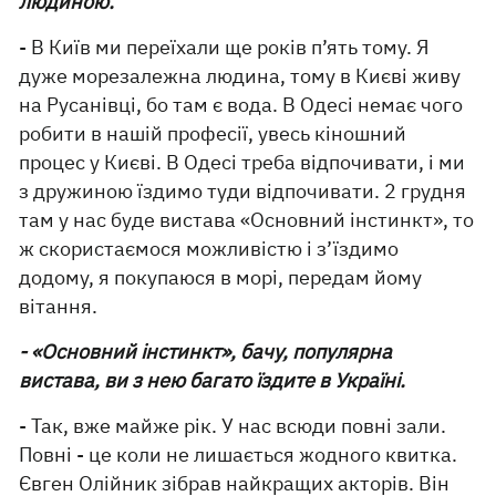
людиною.
- В Київ ми переїхали ще років п’ять тому. Я
дуже морезалежна людина, тому в Києві живу
на Русанівці, бо там є вода. В Одесі немає чого
робити в нашій професії, увесь кіношний
процес у Києві. В Одесі треба відпочивати, і ми
з дружиною їздимо туди відпочивати. 2 грудня
там у нас буде вистава «Основний інстинкт», то
ж скористаємося можливістю і з’їздимо
додому, я покупаюся в морі, передам йому
вітання.
- «Основний інстинкт», бачу, популярна
вистава, ви з нею багато їздите в Україні.
- Так, вже майже рік. У нас всюди повні зали.
Повні - це коли не лишається жодного квитка.
Євген Олійник зібрав найкращих акторів. Він