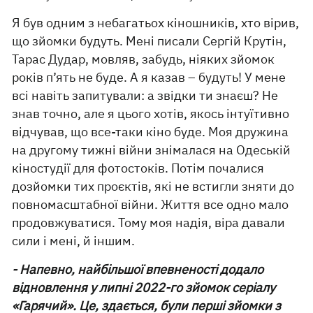
Я був одним з небагатьох кіношників, хто вірив,
що зйомки будуть. Мені писали Сергій Крутін,
Тарас Дудар, мовляв, забудь, ніяких зйомок
років п’ять не буде. А я казав – будуть! У мене
всі навіть запитували: а звідки ти знаєш? Не
знав точно, але я цього хотів, якось інтуїтивно
відчував, що все-таки кіно буде. Моя дружина
на другому тижні війни знімалася на Одеській
кіностудії для фотостоків. Потім почалися
дозйомки тих проєктів, які не встигли зняти до
повномасштабної війни. Життя все одно мало
продовжуватися. Тому моя надія, віра давали
сили і мені, й іншим.
- Напевно, найбільшої впевненості додало
відновлення у липні 2022-го зйомок серіалу
«Гарячий». Це, здається, були перші зйомки з