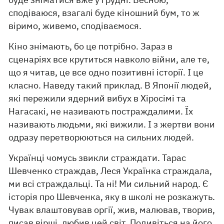
сподіваюся, взагалі буде кіношний бум, то ж
віримо, живемо, сподіваємося.
Кіно знімають, бо це потрібно. Зараз в
сценаріях все крутиться навколо війни, але те,
що я читав, це все одно позитивні історії. І це
класно. Наведу такий приклад. В Японії людей,
які пережили ядерний вибух в Хіросімі та
Нагасакі, не називають постраждалими. Їх
називають людьми, які вижили. І з жертви вони
одразу перетворюються на сильних людей.
Українці чомусь звикли страждати. Тарас
Шевченко страждав, Леся Українка страждала,
ми всі страждальці. Та ні! Ми сильний народ. Є
історія про Шевченка, яку в школі не розкажуть.
Чувак влаштовував оргії, жив, малював, творив,
писав вірші, любив цей світ. Подивіться на його