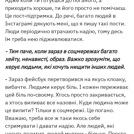
Адже коли ти готуєшся до поганого, а
приходить хороше, ти його просто не помічаєш.
Це пост-підтримка. До речі, багато людей в
Інстаграмі дякують мені, що я пишу такі пости.
Люди періодично втрачають надію, тому десь
їм треба нею підживлюватися.
- Тим паче, коли зараз в соцмережах багато
хейту, ненависті, образ. Важко зрозуміти, що
керує людьми, які хочуть нищити інших людей.
- Зараз фейсбук перетворився на якусь клоаку,
вибачте. Людьми керує біль. І кожен переживає
цей біль по-своєму. Хтось просто закривається,
а хтось виливає все назовні. Куди людина може
це вилити? Тільки в соцмережі. Це погано.
Вважаю, треба все ж таки якось себе
стримувати і давати надію. Але людей, які
несуть позитив, людей мудрих - більше. Просто