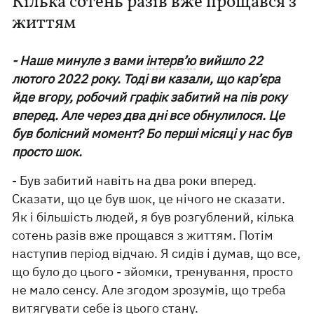
Кілька сотень разів вже прощався з
життям
- Наше минуле з вами
інтерв’ю
вийшло 22
лютого 2022 року. Тоді ви казали, що кар’єра
йде вгору, робочий графік забитий на пів року
вперед. Але через два дні все обнулилося. Це
був болісний момент? Бо перші місяці у нас був
просто шок.
- Був забитий навіть на два роки вперед.
Сказати, що це був шок, це нічого не сказати.
Як і більшість людей, я був розгублений, кілька
сотень разів вже прощався з життям. Потім
наступив період відчаю. Я сидів і думав, що все,
що було до цього - зйомки, тренування, просто
не мало сенсу. Але згодом зрозумів, що треба
витягувати себе із цього стану.