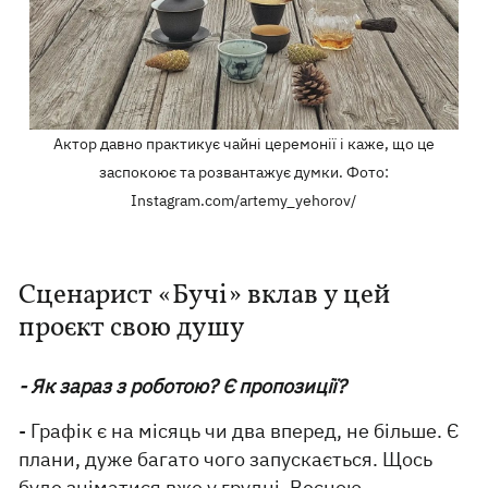
Актор давно практикує чайні церемонії і каже, що це
заспокоює та розвантажує думки. Фото:
Instagram.com/artemy_yehorov/
Сценарист «Бучі» вклав у цей
проєкт свою душу
- Як зараз з роботою? Є пропозиції?
- Графік є на місяць чи два вперед, не більше. Є
плани, дуже багато чого запускається. Щось
буде зніматися вже у грудні. Весною,