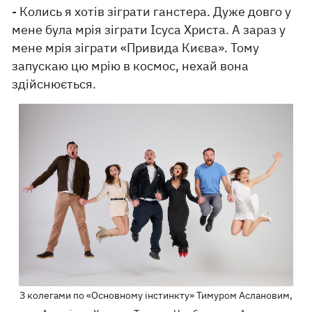
- Колись я хотів зіграти ганстера. Дуже довго у
мене була мрія зіграти Ісуса Христа. А зараз у
мене мрія зіграти «Привида Києва». Тому
запускаю цю мрію в космос, нехай вона
здійснюється.
З колегами по «Основному інстинкту» Тимуром Аслановим,