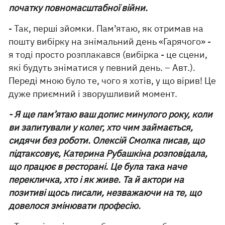
початку повномасштабної війни.
- Так, перші зйомки. Пам’ятаю, як отримав на
пошту вибірку на знімальний день «Гарячого» -
я тоді просто розплакався (вибірка - це сцени,
які будуть зніматися у певний день. – Авт.).
Переді мною було те, чого я хотів, у що вірив! Це
дуже приємний і зворушливий момент.
- Я ще пам’ятаю ваш допис минулого року, коли
ви запитували у колег, хто чим займається,
сидячи без роботи. Олексій Смолка писав, що
підтаксовує,
Катерина Рубашкіна
розповідала,
що працює в ресторані. Це була така наче
перекличка, хто і як живе. Та й актори на
позитиві щось писали, незважаючи на те, що
довелося змінювати професію.