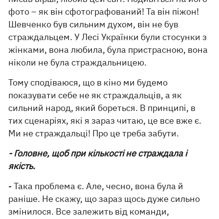
фото – як він сфотографований! Та він піжон!
Шевченко був сильним духом, він не був
страждальцем. У Лесі Українки були стосунки з
жінками, вона любила, була пристрасною, вона
ніколи не була страждальницею.
Тому сподіваюся, що в кіно ми будемо
показувати себе не як страждальців, а як
сильний народ, який бореться. В принципі, в
тих сценаріях, які я зараз читаю, це все вже є.
Ми не страждальці! Про це треба забути.
- Головне, щоб при кількості не страждала і
якість.
- Така проблема є. Але, чесно, вона була й
раніше. Не скажу, що зараз щось дуже сильно
змінилося. Все залежить від команди,