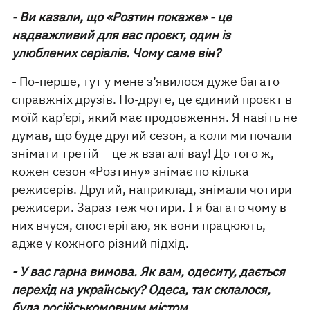
- Ви казали, що «Розтин покаже» - це
надважливий для вас проєкт, один із
улюблених серіалів. Чому саме він?
- По-перше, тут у мене з’явилося дуже багато
справжніх друзів. По-друге, це єдиний проєкт в
моїй кар’єрі, який має продовження. Я навіть не
думав, що буде другий сезон, а коли ми почали
знімати третій – це ж взагалі вау! До того ж,
кожен сезон «Розтину» знімає по кілька
режисерів. Другий, наприклад, знімали чотири
режисери. Зараз теж чотири. І я багато чому в
них вчуся, спостерігаю, як вони працюють,
адже у кожного різний підхід.
- У вас гарна вимова. Як вам, одеситу, дається
перехід на українську? Одеса, так склалося,
була російськомовним містом.