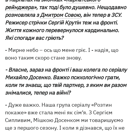
рейнджера
», так тоді було душевно. Нещодавно
розмовляла з
Дмитром Совою
, він тепер в ЗСУ.
Режисер стрічки Сергій Крутін теж на фронті.
Життя кожного перевернулося кардинально.
Які спогади вас гріють?
- Мирне небо – ось що мене гріє. І - надія, що
воно таким скоро стане знову.
- Власне, зараз на фронті і ваш колега по серіалу
Михайло Досенко. Важко психологічно грати,
коли ти знаєш, що твій партнер, з яким ви разом
знімалися, тепер на війні?
- Дуже важко. Наша група серіалу «Розтин
покаже» вже стала мені як сім’я. З Сергієм
Сипливим, Мішкою Досенком ми товаришуємо
ще з першого сезону. І коли я дізнався, що їх не