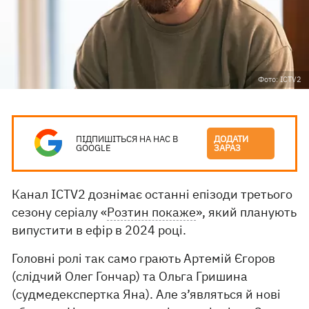
Фото: ICTV2
ПІДПИШІТЬСЯ НА НАС В
ДОДАТИ
GOOGLE
ЗАРАЗ
Канал ICTV2 дознімає останні епізоди третього
сезону серіалу «
Розтин покаже
», який планують
випустити в ефір в 2024 році.
Головні ролі так само грають Артемій Єгоров
(слідчий Олег Гончар) та Ольга Гришина
(судмедекспертка Яна). Але з’являться й нові