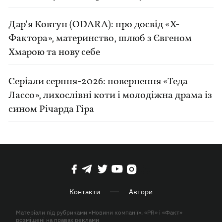
Дар’я Ковтун (ODARA): про досвід «Х-
Фактора», материнство, шлюб з Євгеном
Хмарою та нову себе
Серіали серпня-2026: повернення «Теда
Лассо», лихослівні коти і молодіжна драма із
сином Річарда Гіра
Контакти
Автори
Матеріали під рубриками «Новини компанії», «PR» і «Факт»
розміщені на правах реклами