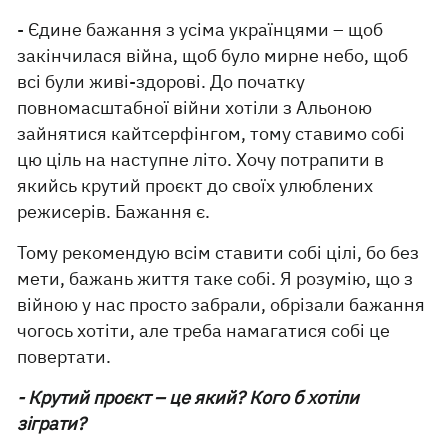
- Єдине бажання з усіма українцями – щоб
закінчилася війна, щоб було мирне небо, щоб
всі були живі-здорові. До початку
повномасштабної війни хотіли з Альоною
зайнятися кайтсерфінгом, тому ставимо собі
цю ціль на наступне літо. Хочу потрапити в
якийсь крутий проєкт до своїх улюблених
режисерів. Бажання є.
Тому рекомендую всім ставити собі цілі, бо без
мети, бажань життя таке собі. Я розумію, що з
війною у нас просто забрали, обрізали бажання
чогось хотіти, але треба намагатися собі це
повертати.
- Крутий проєкт – це який? Кого б хотіли
зіграти?