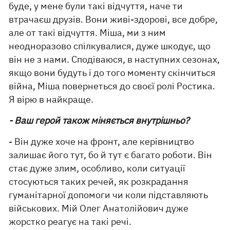
буде, у мене були такі відчуття, наче ти
втрачаєш друзів. Вони живі-здорові, все добре,
але от такі відчуття. Міша, ми з ним
неодноразово спілкувалися, дуже шкодує, що
він не з нами. Сподіваюся, в наступних сезонах,
якщо вони будуть і до того моменту скінчиться
війна, Міша повернеться до своєї ролі Ростика.
Я вірю в найкраще.
- Ваш герой також міняється внутрішньо?
- Він дуже хоче на фронт, але керівництво
залишає його тут, бо й тут є багато роботи. Він
стає дуже злим, особливо, коли ситуації
стосуються таких речей, як розкрадання
гуманітарної допомоги чи коли підставляють
військових. Мій Олег Анатолійович дуже
жорстко реагує на такі речі.