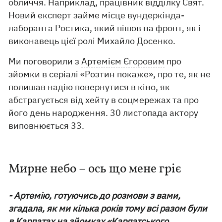
обличчя. Наприклад, працівник відділку Свят.
Новий експерт займе місце вундеркінда-
лаборанта Ростика, який пішов на фронт, як і
виконавець цієї ролі Михайло Досенко.
Ми поговорили з
Артемієм Єгоровим
про
зйомки в серіалі «Розтин покаже», про те, як не
полишав надію повернутися в кіно, як
абстрагується від хейту в соцмережах та про
його день народження. 30 листопада актору
виповнюється 33.
Мирне небо – ось що мене гріє
- Артемію, готуючись до розмови з вами,
згадала, як ми кілька років тому всі разом були
в Карпатах на зйомках «
Карпатського