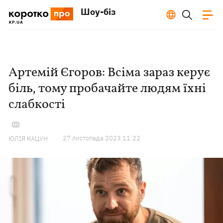
Шоу-біз
Артемій Єгоров: Всіма зараз керує
біль, тому пробачайте людям їхні
слабкості
27 листопада 2023 11:22
ЮЛІЯ КАЦУН