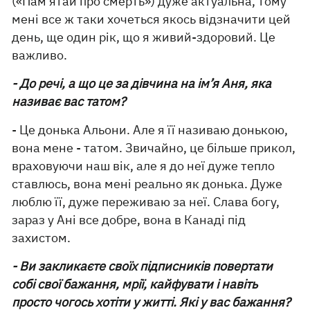
(«Пам’ятай про смерть») дуже актуальна, тому
мені все ж таки хочеться якось відзначити цей
день, ще один рік, що я живий-здоровий. Це
важливо.
- До речі, а що це за дівчина на ім’я Аня, яка
називає вас татом?
- Це донька Альони. Але я її називаю донькою,
вона мене - татом. Звичайно, це більше прикол,
враховуючи наш вік, але я до неї дуже тепло
ставлюсь, вона мені реально як донька. Дуже
люблю її, дуже переживаю за неї. Слава богу,
зараз у Ані все добре, вона в Канаді під
захистом.
- Ви закликаєте своїх підписників повертати
собі свої бажання, мрії, кайфувати і навіть
просто чогось хотіти у житті. Які у вас бажання?