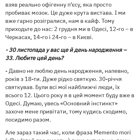
взяв реально офігенну п’єсу, яка просто
пробиває мозок. Це дуже крута вистава. І ми
вже гарно розігралися, нам в кайф. Тому
приходьте до нас: 2 грудня ми в Одесі, 12-го – в
Черкасах, 14-го і 24-го – в Києві.
- 30 листопада у вас ще й день народження –
33. Любите цей день?
- Давно не люблю день народження, напевно,
років з 18-ти. Дуже рідко святкую. 30-річчя
святкував. Були всі мої найближчі люди, їх
всього 12. Цього року я в цей момент буду вже в
Одесі. Думаю, увесь «Основний інстинкт»
захоче мене привітати, тому кудись сходимо,
посидимо разом.
Але зараз такий час, коли фраза Memento mori