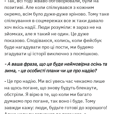
- Так, всі тоді жваво обговорювали, були на
позитиві. Але коли спілкувався з кожним
окремо, всім було дуже-дуже хріново. Тому таке
спілкування в соцмережах все ж таки давало
хоч якісь надії. Люди розуміли: я зараз не на
зйомках, але я такий не один. Це дуже
показово. Сподіваюся, колись, коли фейсбук
буде нагадувати про ці пости, ми будемо
згадувати ці історії виключно з посмішкою.
- А ваша фраза, що це буде неймовірна осінь та
зима, - це особисті плани чи це про надію?
- Це про надію. Ми всі увесь час чекаємо лише
на щось погане, що знову будуть блекаути,
обстріли. Я вірю в те, що коли ми багато
думаємо про погане, так воно і буде. Тому
завжди кажу: люди, будьте готові до хорошого!