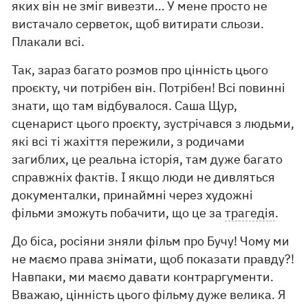
яких він не зміг вивезти… У мене просто не
вистачало серветок, щоб витирати сльози.
Плакали всі.
Так, зараз багато розмов про цінність цього
проєкту, чи потрібен він. Потрібен! Всі повинні
знати, що там відбувалося. Саша Щур,
сценарист цього проєкту, зустрічався з людьми,
які всі ті жахіття пережили, з родичами
загиблих, це реальна історія, там дуже багато
справжніх фактів. І якщо люди не дивляться
документалки, принаймні через художні
фільми зможуть побачити, що це за
трагедія
.
До біса, росіяни зняли фільм про Бучу! Чому ми
не маємо права знімати, щоб показати правду?!
Навпаки, ми маємо давати контраргументи.
Вважаю, цінність цього фільму дуже велика. Я