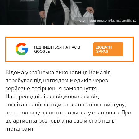
Фото: instagram.com/kamaliyaofficial
ПІДПИШІТЬСЯ НА НАС В
ДОДАТИ
GOOGLE
ЗАРАЗ
Відома українська виконавиця
Камалія
перебуває під наглядом медиків через
серйозне погіршення самопочуття.
Напередодні зірка відмовилася від
госпіталізації заради запланованого виступу,
проте одразу після нього лягла у стаціонар. Про
це артистка
розповіла
на своїй сторінці в
інстаграмі.