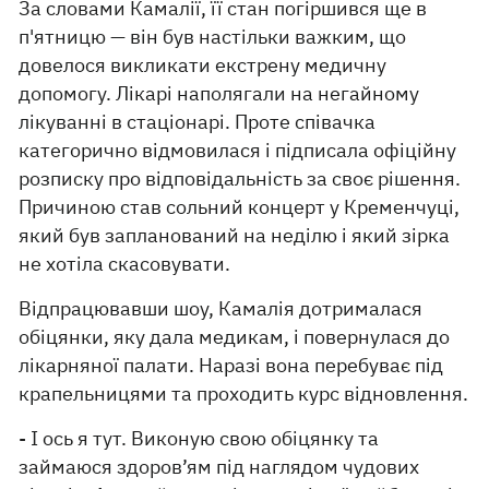
За словами Камалії, її стан погіршився ще в
п'ятницю — він був настільки важким, що
довелося викликати екстрену медичну
допомогу. Лікарі наполягали на негайному
лікуванні в стаціонарі. Проте співачка
категорично відмовилася і підписала офіційну
розписку про відповідальність за своє рішення.
Причиною став сольний концерт у Кременчуці,
який був запланований на неділю і який зірка
не хотіла скасовувати.
Відпрацювавши шоу, Камалія дотрималася
обіцянки, яку дала медикам, і повернулася до
лікарняної палати. Наразі вона перебуває під
крапельницями та проходить курс відновлення.
- І ось я тут. Виконую свою обіцянку та
займаюся здоров’ям під наглядом чудових