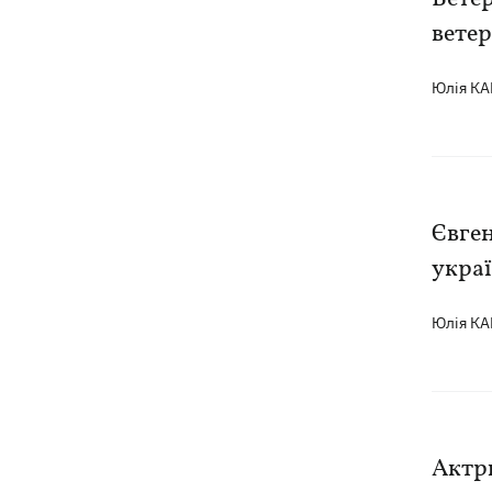
Зеленський вперше прибув до Сербії
20:14
та розповів про цілі візиту
ветер
Юлія К
Євген
укра
Юлія К
Актри