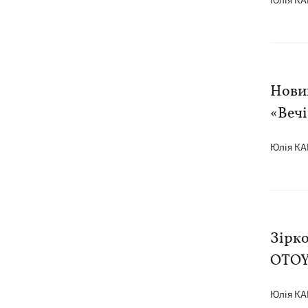
Юлія К
Новий
«Вечі
Юлія К
Зірко
OTOY,
Юлія К