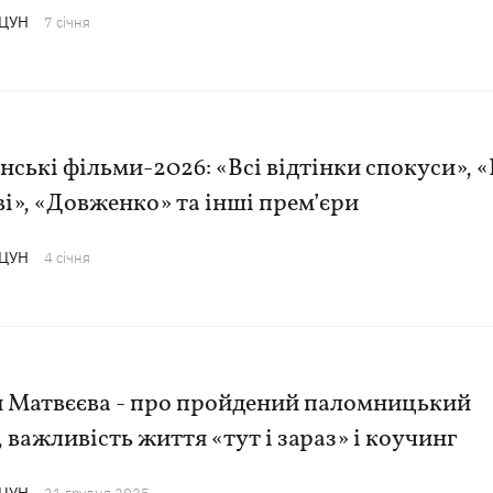
АЦУН
7 сiчня
нські фільми-2026: «Всі відтінки спокуси», 
і», «Довженко» та інші прем’єри
АЦУН
4 сiчня
я Матвєєва - про пройдений паломницький
 важливість життя «тут і зараз» і коучинг