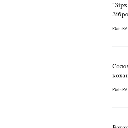
"Зір
7 серпня
Зібро
Суспільно відреагувало на лист Олі
21:47
Юлія К
Полякової із закликами змінити
правила Нацвідбору
У Львові виставили обгорілі
21:20
екземпляри книг зі знищеного складу
у Харкові
Солом
кохан
Собаку, якого співробітники Нової
21:02
пошти вигнали на спеку, знайшли - пса
нагодували та забрали додому
Юлія К
Сенат США схвалив законопроект
20:40
Грема про "пекельні санкції" проти
РФ
Ветер