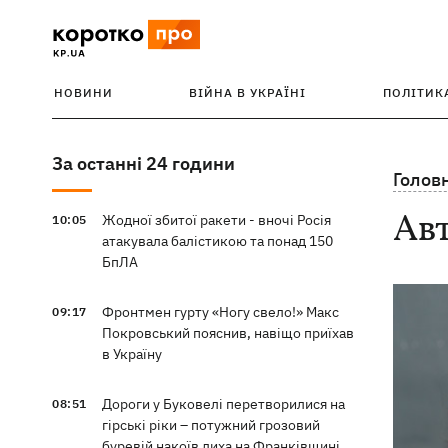
НОВИНИ
ВІЙНА В УКРАЇНІ
ПОЛІТИК
За останні 24 години
Голов
Ав
Жодної збитої ракети - вночі Росія
10:05
атакувала балістикою та понад 150
БпЛА
Фронтмен гурту «Ногу свело!» Макс
09:17
Покровський пояснив, навіщо приїхав
в Україну
Дороги у Буковелі перетворилися на
08:51
гірські ріки – потужний грозовий
буревій накоїв лиха на Франківщині