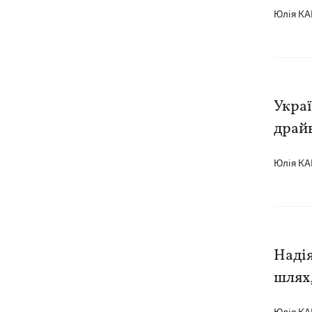
Юлія К
Украї
драйв
Юлія К
Наді
шлях,