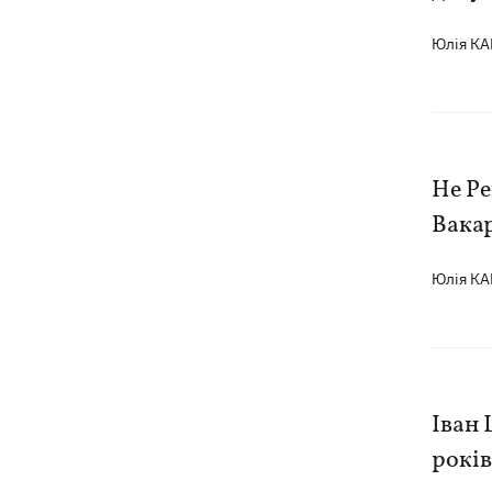
Юлія К
Не Ре
Вакар
Юлія К
Іван 
років