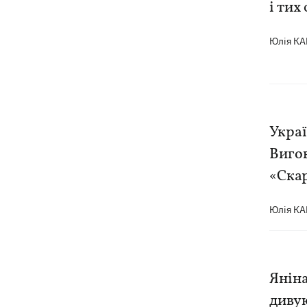
і тих
Юлія К
Украї
Вигов
«Ска
Юлія К
Яніна
дивую