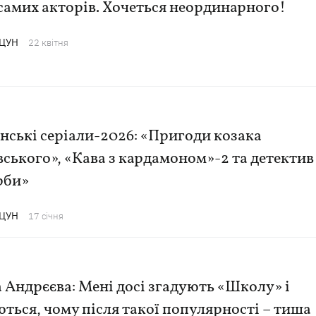
 самих акторів. Хочеться неординарного!
АЦУН
22 квiтня
нські серіали-2026: «Пригоди козака
ського», «Кава з кардамоном»-2 та детектив
рби»
АЦУН
17 сiчня
 Андрєєва: Мені досі згадують «Школу» і
ться, чому після такої популярності – тиша