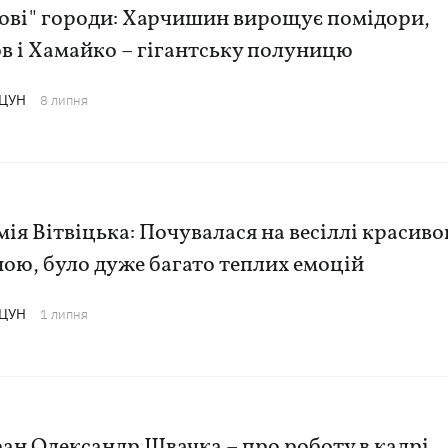
кові" городи: Харчишин вирощує помідори,
в і Хамайко – гігантську полуницю
АЦУН
8 липня
ія Вітвіцька: Почувалася на весіллі красиво
ою, було дуже багато теплих емоцій
АЦУН
1 липня
ан Олександр Швачка – про роботу в кадрі,