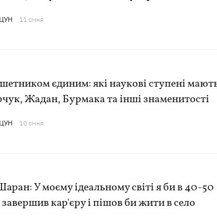
АЦУН
11 сiчня
шетником єдиним: які наукові ступені мают
чук, Жадан, Бурмака та інші знаменитості
АЦУН
10 сiчня
Шаран: У моєму ідеальному світі я би в 40-50
 завершив кар'єру і пішов би жити в село