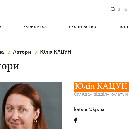
Знайт
А
ЕКОНОМІКА
СУСПІЛЬСТВО
ПОДІ
на
Автори
Юлія КАЦУН
тори
Юлія КАЦУН
Оглядач відділу культури
katsun@kp.ua