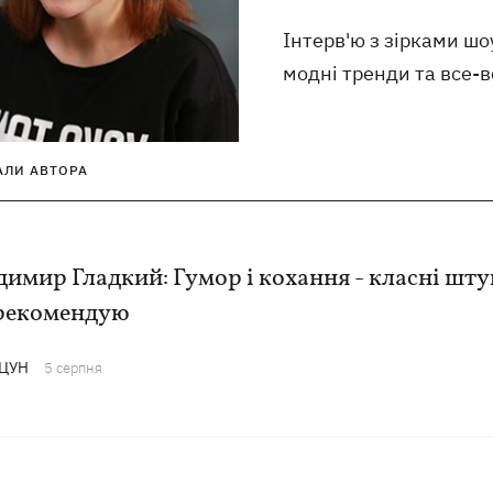
Інтерв'ю з зірками шо
модні тренди та все-
АЛИ АВТОРА
имир Гладкий: Гумор і кохання - класні шту
 рекомендую
АЦУН
5 серпня