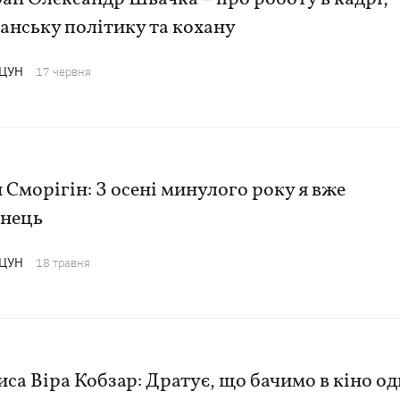
анську політику та кохану
АЦУН
17 червня
 Сморігін: З осені минулого року я вже
їнець
АЦУН
18 травня
са Віра Кобзар: Дратує, що бачимо в кіно о