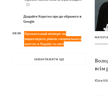
Додайте Коротко про до обраного в
Google
08:00
Прожитковий мінімум: як
МАТЕРІ
вираховують рівень «нормального
життя» в Україні та світі
У центрі Львова сталася масова бійка,
07:47
є поранені, - соцмережі
ЗАВАНТАЖИТИ ЩЕ
Волод
всім
Внаслідок нічної атаки на Київщині
07:27
загинуло четверо людей, серед них –
Юлія К
дитина (ОНОВЛЕНО)
8 серпня – яке сьогодні церковне
05:30
свято, Росія напала на Грузію, що
сьогодні не можна робити