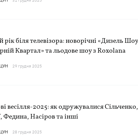
АЦУН
31 грудня 2025
 рік біля телевізора: новорічні «Дизель Шоу
рній Квартал» та льодове шоу з Roxolana
АЦУН
29 грудня 2025
ві весілля-2025: як одружувалися Сільченко,
 Федина, Насіров та інші
АЦУН
28 грудня 2025