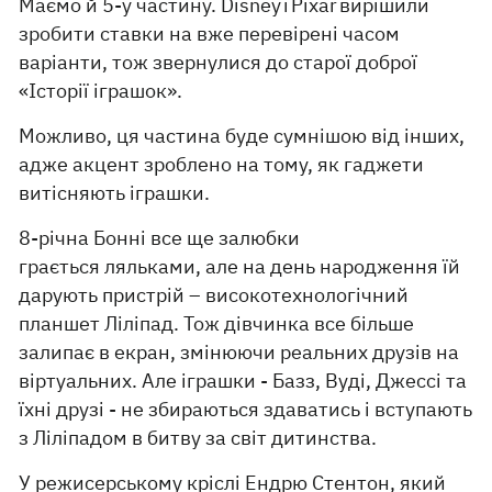
Маємо й 5-у частину. Disney і Pixar вирішили
зробити ставки на вже перевірені часом
варіанти, тож звернулися до старої доброї
«Історії іграшок».
Можливо, ця частина буде сумнішою від інших,
адже акцент зроблено на тому, як гаджети
витісняють іграшки.
8-річна Бонні все ще залюбки
грається ляльками, але на день народження їй
дарують пристрій – високотехнологічний
планшет Ліліпад. Тож дівчинка все більше
залипає в екран, змінюючи реальних друзів на
віртуальних. Але іграшки - Базз, Вуді, Джессі та
їхні друзі - не збираються здаватись і вступають
з Ліліпадом в битву за світ дитинства.
У режисерському кріслі Ендрю Стентон, який