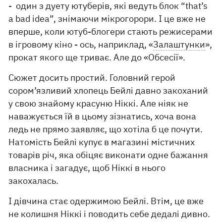
- один з дуету ютуберів, які ведуть блок “that’s
a bad idea”, знімаючи мікрогорори. І це вже не
вперше, коли ютуб-блогери стають режисерами
в ігровому кіно - ось, наприклад, «
Залаштунки
»,
прокат якого ще триває. Але до «Обсесії».
Сюжет досить простий. Головний герой
сором’язливий хлопець Бейлі давно закоханий
у свою знайому красуню Ніккі. Але ніяк не
наважується їй в цьому зізнатись, хоча вона
ледь не прямо заявляє, що хотіла б це почути.
Натомість Бейлі купує в магазині містичних
товарів річ, яка обіцяє виконати одне бажання
власника і загадує, щоб Ніккі в нього
закохалась.
І дівчина стає одержимою Бейлі. Втім, це вже
не колишня Ніккі і поводить себе дедалі дивно.