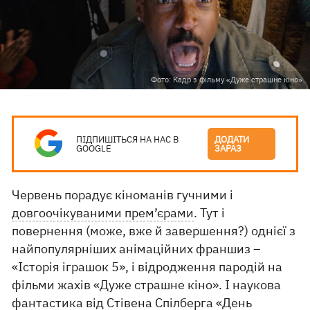
Фото: Кадр з фільму «Дуже страшне кіно»
ПІДПИШІТЬСЯ НА НАС В
ДОДАТИ
GOOGLE
ЗАРАЗ
Червень порадує кіноманів гучними і
довгоочікуваними прем’єрами
. Тут і
повернення (може, вже й завершення?) однієї з
найпопулярніших анімаційних франшиз –
«Історія іграшок 5», і відродження пародій на
фільми жахів «Дуже страшне кіно». І наукова
фантастика від Стівена Спілберга «День