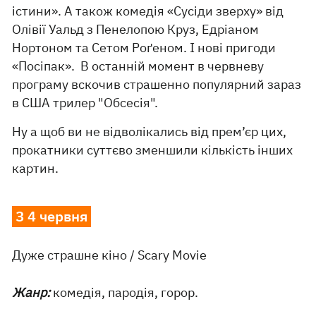
істини». А також комедія «Сусіди зверху» від
Олівії Уальд з Пенелопою Круз, Едріаном
Нортоном та Сетом Роґеном. І нові пригоди
«Посіпак». В останній момент в червневу
програму вскочив страшенно популярний зараз
в США трилер "Обсесія".
Ну а щоб ви не відволікались від прем’єр цих,
прокатники суттєво зменшили кількість інших
картин.
З 4 червня
Дуже страшне кіно / Scary Movie
Жанр:
комедія, пародія, горор.