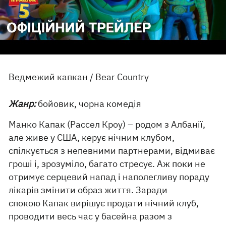
Ведмежий капкан / Bear Country
Жанр:
бойовик, чорна комедія
Манко Капак (Рассел Кроу) – родом з Албанії,
але живе у США, керує нічним клубом,
спілкується з непевними партнерами, відмиває
гроші і, зрозуміло, багато стресує. Аж поки не
отримує серцевий напад і наполегливу пораду
лікарів змінити образ життя. Заради
спокою Капак вирішує продати нічний клуб,
проводити весь час у басейна разом з