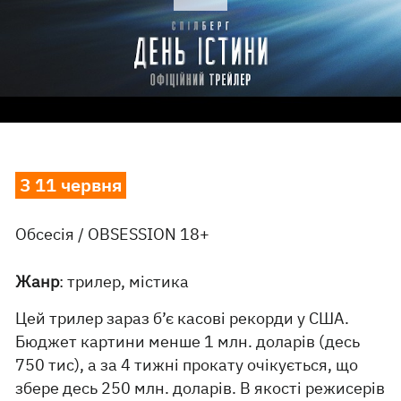
З 11 червня
Обсесія / OBSESSION 18+
Жанр
: трилер, містика
Цей трилер зараз б’є касові рекорди у США.
Бюджет картини менше 1 млн. доларів (десь
750 тис), а за 4 тижні прокату очікується, що
збере десь 250 млн. доларів. В якості режисерів