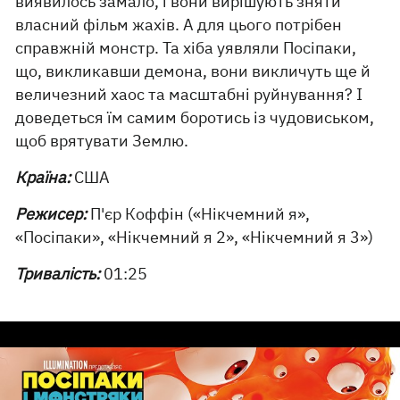
виявилось замало, і вони вирішують зняти
власний фільм жахів. А для цього потрібен
справжній монстр. Та хіба уявляли Посіпаки,
що, викликавши демона, вони викличуть ще й
величезний хаос та масштабні руйнування? І
доведеться їм самим боротись із чудовиськом,
щоб врятувати Землю.
Країна:
США
Режисер:
П'єр Коффін («Нікчемний я»,
«Посіпаки», «Нікчемний я 2», «Нікчемний я 3»)
Тривалість:
01:25