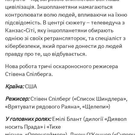
цивілізація. Іншопланетяни намагаються
контролювати волю людей, впливаючи на їхню
підсвідомість. В центрі сюжету – телеведуча з
Канзас-Сіті, яку іншопланетяни обирають
однією зі своїх ретрансляторок, та спеціаліст з
кібербезпеки, який прагне донести до людей
правду про те, що відбувається.
Нова робота тричі оскароносного режисера
Стівена Спілберга.
Країна:
США
Режисер:
Стівен Спілберг («Список Шиндлера»,
«Врятувати рядового Раяна», «Щелепи»)
У головних ролях:
Емілі Блант (дилогії «Диявол
носить Прада» і «Тихе
місце», «Оппенгеймер»), Джош О'Коннор («Суперн