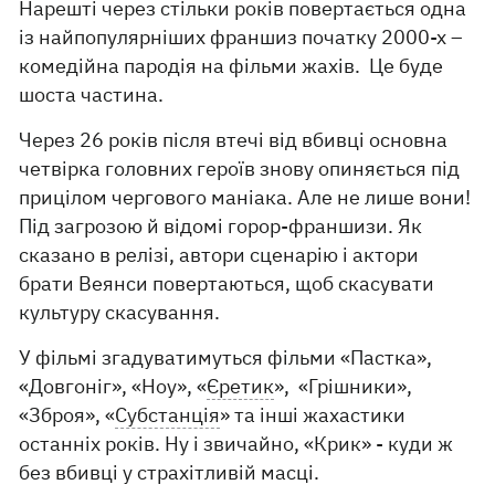
Нарешті через стільки років повертається одна
із найпопулярніших франшиз початку 2000-х –
комедійна пародія на фільми жахів. Це буде
шоста частина.
Через 26 років після втечі від вбивці основна
четвірка головних героїв знову опиняється під
прицілом чергового маніака. Але не лише вони!
Під загрозою й відомі горор-франшизи. Як
сказано в релізі, автори сценарію і актори
брати Веянси повертаються, щоб скасувати
культуру скасування.
У фільмі згадуватимуться фільми «Пастка»,
«Довгоніг», «Ноу», «
Єретик
», «Грішники»,
«Зброя», «
Субстанція
» та інші жахастики
останніх років. Ну і звичайно, «Крик» - куди ж
без вбивці у страхітливій масці.