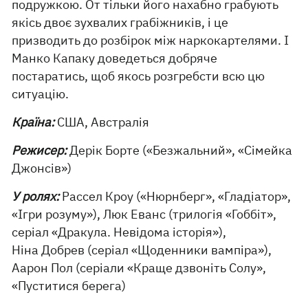
подружкою. От тільки його нахабно грабують
якісь двоє зухвалих грабіжників, і це
призводить до розбірок між наркокартелями. І
Манко Капаку доведеться добряче
постаратись, щоб якось розгребсти всю цю
ситуацію.
Країна:
США, Австралія
Режисер:
Дерік Борте («Безжальний», «Сімейка
Джонсів»)
У ролях:
Рассел Кроу («Нюрнберг», «Гладіатор»,
«Ігри розуму»), Люк Еванс (трилогія «Гоббіт»,
серіал «Дракула. Невідома історія»),
Ніна Добрев (серіал «Щоденники вампіра»),
Аарон Пол (серіали «Краще дзвоніть Солу»,
«Пуститися берега)