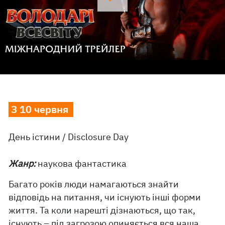
З 10 червня
День істини / Disclosure Day
Жанр:
наукова фантастика
Багато років люди намагаються знайти
відповідь на питання, чи існують інші форми
життя. Та коли нарешті дізнаються, що так,
існують – під загрозою опиняється вся наша