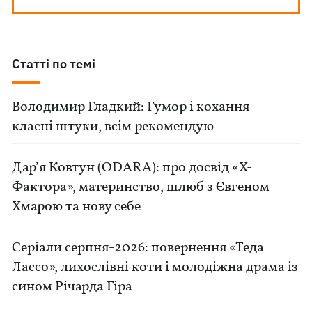
Статті по темі
Володимир Гладкий: Гумор і кохання -
класні штуки, всім рекомендую
Дар’я Ковтун (ODARA): про досвід «Х-
Фактора», материнство, шлюб з Євгеном
Хмарою та нову себе
Серіали серпня-2026: повернення «Теда
Лассо», лихослівні коти і молодіжна драма із
сином Річарда Гіра