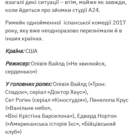
взагалі дикі ситуації – втім, майже як завжди,
коли йдеться про зйомки студії А24.
Римейк однойменної іспанської комедії 2017
року, яку вже неодноразово перезнімали й в
інших країнах.
Країна:
США
Режисер:
Олівія Вайлд («Не хвилюйся,
серденько»)
У головних ролях:
Олівія Вайлд («Трон:
Спадок», серіал «Доктор Хаус»),
Сет Роґен (серіал «Кіностудія»), Пенелопа Крус
(«Ванільне небо»,
«Вікі Крістіна Барселона»), Едвард Нортон
(«Американська історія Ікс», «Бійцівський
клуб»)