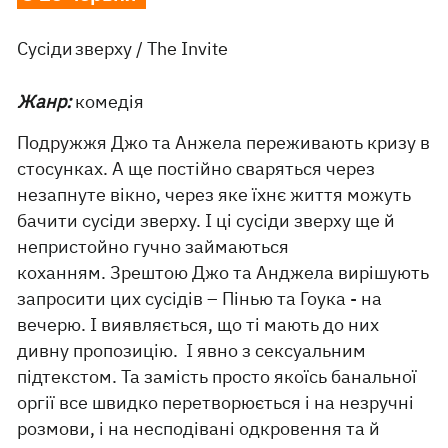
Сусіди зверху / The Invite
Жанр:
комедія
Подружжя Джо та Анжела переживають кризу в
стосунках. А ще постійно сваряться через
незапнуте вікно, через яке їхнє життя можуть
бачити сусіди зверху. І ці сусіди зверху ще й
непристойно гучно займаються
коханням. Зрештою Джо та Анджела вирішують
запросити цих сусідів – Пінью та Гоука - на
вечерю. І виявляється, що ті мають до них
дивну пропозицію. І явно з сексуальним
підтекстом. Та замість просто якоїсь банальної
оргії все швидко перетворюється і на незручні
розмови, і на несподівані одкровення та й