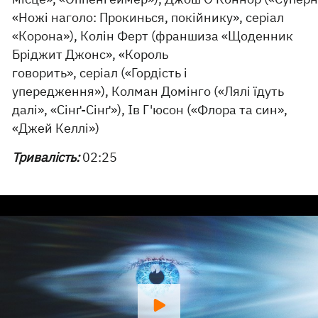
«Ножі наголо: Прокинься, покійнику», серіал
«Корона»), Колін Ферт (франшиза «Щоденник
Бріджит Джонс», «Король
говорить», серіал («Гордість і
упередження»), Колман Домінго («Лялі їдуть
далі», «Сінґ-Сінґ»), Ів Г'юсон («Флора та син»,
«Джей Келлі»)
Тривалість:
02:25