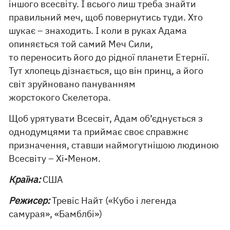
іншого всесвіту. І всього лиш треба знайти
правильний меч, щоб повернутись туди. Хто
шукає – знаходить. І коли в руках Адама
опиняється той самий Меч Сили,
то переносить його до рідної планети Етернії.
Тут хлопець дізнається, що він принц, а його
світ зруйновано пануванням
жорстокого Скелетора.
Щоб урятувати Всесвіт, Адам об’єднується з
однодумцями та приймає своє справжнє
призначення, ставши наймогутнішою людиною
Всесвіту – Хі-Меном.
Країна:
США
Режисер:
Тревіс Найт («Кубо і легенда
самурая», «Бамблбі»)