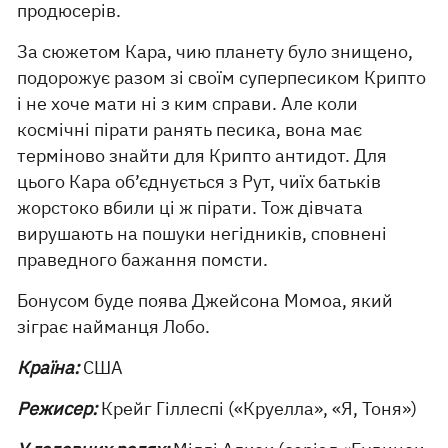
продюсерів.
За сюжетом Кара, чию планету було знищено,
подорожує разом зі своїм суперпесиком Крипто
і не хоче мати ні з ким справи. Але коли
космічні пірати ранять песика, вона має
терміново знайти для Крипто антидот. Для
цього Кара об’єднується з Рут, чиїх батьків
жорстоко вбили ці ж пірати. Тож дівчата
вирушають на пошуки негідників, сповнені
праведного бажання помсти.
Бонусом буде поява Джейсона Момоа, який
зіграє найманця Лобо.
Країна:
США
Режисер:
Крейг Гіллеспі («Круелла», «Я, Тоня»)