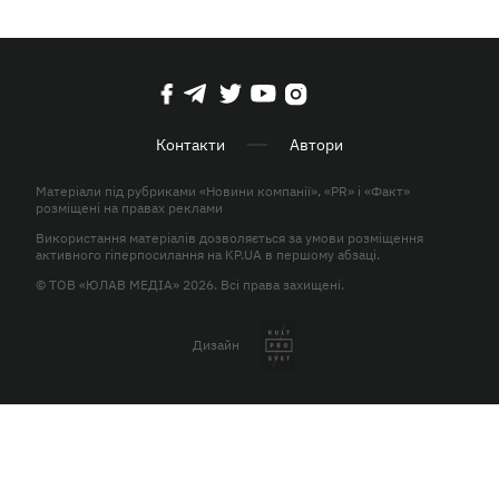
Контакти
Автори
Матеріали під рубриками «Новини компанії», «PR» і «Факт»
розміщені на правах реклами
Використання матеріалів дозволяється за умови розміщення
активного гіперпосилання на KP.UA в першому абзаці.
© ТОВ «ЮЛАВ МЕДІА» 2026. Всі права захищені.
Дизайн