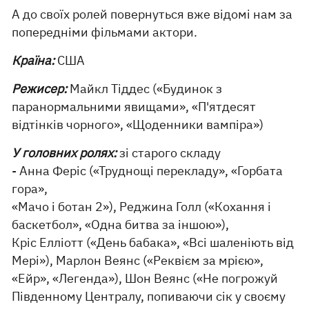
А до своїх ролей повернуться вже відомі нам за
попередніми фільмами актори.
Країна:
США
Режисер:
Майкл Тіддес («Будинок з
паранормальними явищами», «П'ятдесят
відтінків чорного», «Щоденники вампіра»)
У головних ролях:
зі старого складу
- Анна Феріс («Труднощі перекладу», «Горбата
гора»,
«Мачо і ботан 2»), Реджина Голл («Кохання і
баскетбол», «Одна битва за іншою»),
Кріс Елліотт («День бабака», «Всі шаленіють від
Мері»), Марлон Веянс («Реквієм за мрією»,
«Ейр», «Легенда»), Шон Веянс («Не погрожуй
Південному Централу, попиваючи сік у своєму