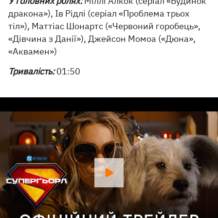
У головних ролях:
Міллі Алкок (серіал «Будинок
дракона»), Ів Рідлі (серіал «Проблема трьох
тіл»), Маттіас Шонартс («Червоний горобець»,
«Дівчина з Данії»), Джейсон Момоа («Дюна»,
«Аквамен»)
Тривалість:
01:50