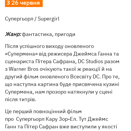
З 26 червня
Супергьорл / Supergirl
Жанр:
фантастика, пригоди
Після успішного виходу оновленого
«Супермена» від режисера Джеймса Ганна та
сценариста Пітера Сафрана, DC Studios разом
з Warner Bros очікують такої ж реакції й на
другий фільм оновленого Всесвіту DC. Про те,
що наступна картина буде присвячена кузині
Супермена, нам прозоро натякнули у сцені
після титрів.
Це перший повноцінний фільм
про Супергьорл Кару Зор-Ел. Тут Джеймс
Ганн та Пітер Сафран вже виступили у якості