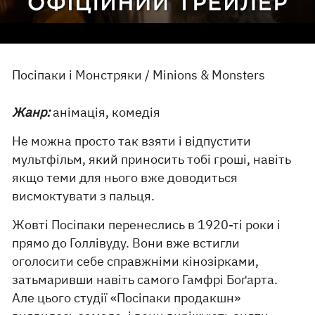
Посіпаки і Монстряки / Minions & Monsters
Жанр:
анімація, комедія
Не можна просто так взяти і відпустити
мультфільм, який приносить тобі гроші, навіть
якщо теми для нього вже доводиться
висмоктувати з пальця.
Жовті Посіпаки перенеслись в 1920-ті роки і
прямо до Голлівуду. Вони вже встигли
оголосити себе справжніми кінозірками,
затьмаривши навіть самого Гамфрі Боґарта.
Але цього студії «Посіпаки продакшн»