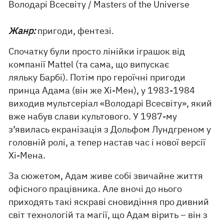
Володарі Всесвіту / Masters of the Universe
Жанр:
пригоди, фентезі.
Спочатку були просто лінійки іграшок від
компанії Mattel (та сама, що випускає
ляльку Барбі). Потім про героїчні пригоди
принца Адама (він же Хі-Мен), у 1983-1984
виходив мультсеріал «Володарі Всесвіту», який
вже набув слави культового. У 1987-му
з’явилась екранізація з Дольфом Лундгреном у
головній ролі, а тепер настав час і нової версії
Хі-Мена.
За сюжетом, Адам живе собі звичайне життя
офісного працівника. Але вночі до нього
приходять такі яскраві сновидіння про дивний
світ технологій та магії, що Адам вірить – він з