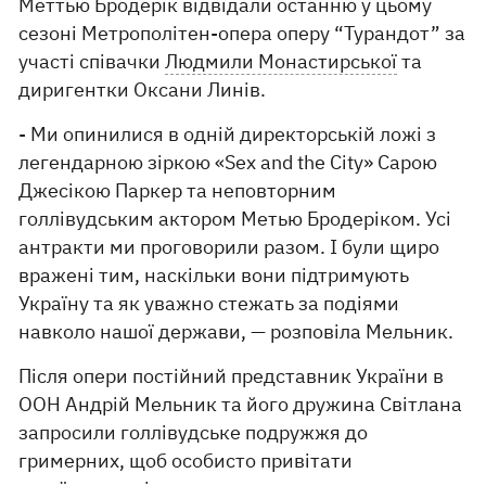
Меттью Бродерік відвідали останню у цьому
сезоні Метрополітен-опера оперу “Турандот” за
участі співачки
Людмили Монастирської
та
диригентки Оксани Линів.
- Ми опинилися в одній директорській ложі з
легендарною зіркою «Sex and the City» Сарою
Джесікою Паркер та неповторним
голлівудським актором Метью Бродеріком. Усі
антракти ми проговорили разом. І були щиро
вражені тим, наскільки вони підтримують
Україну та як уважно стежать за подіями
навколо нашої держави, — розповіла Мельник.
Після опери постійний представник України в
ООН Андрій Мельник та його дружина Світлана
запросили голлівудське подружжя до
гримерних, щоб особисто привітати