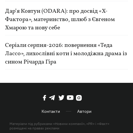
Дар’я Ковтун (ODARA): про досвід «Х-
Фактора», материнство, шлюб з Євгеном
Хмарою та нову себе
Серіали серпня-2026: повернення «Теда
Лассо», лихослівні коти і молодіжна драма із
сином Річарда Гіра
Контакти
Автори
Матеріали під рубриками «Новини компанії», «PR» і «Факт»
розміщені на правах реклами