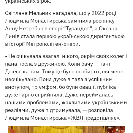
українських зірок.
Світлана Мельник нагадала, що у 2022 році
Людмила Монастирська замінила росіянку
Анну Нетребко в опері “Турандот”, а Оксана
Линів стала першою українською диригенткою
в історії Метрополітен-опери.
- Не очікувала взагалі нікого, окрім своїх колег і
пана посла з дружиною. Коли бачу — пані
Джессіка там. Тому це було особисто для мене
неочікувано. Вона дуже вітала з успішним
виступом, тріумфом, бо були овації, публіка
дуже гарно сприйняла. Дуже переймалась
нашими проблемами, жахливими українськими
реаліями, дуже підтримувала, — розповіла
Людмила Монастирська «
ЖВЛ представляє
».