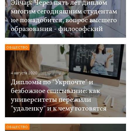
Эйчар: Через пять лет диплом
многим сегодняшним студентам
не понадобится, вопрос высшего
образования - философский
ОБЩЕСТВО
4 августа 2020
Дипломы по "Укрпочте" и
безбожное списывание: как
университеты пережили
"удаленку" и к чему готовятся
ОБЩЕСТВО