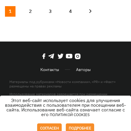
1
2
3
4
Контакты
Авторы
Материалы под рубриками «Новости компании», «PR» и «Факт»
размещены на правах рекламы
Использование материалов разрешается при размещении
активной гиперссылки на KP.UA в первом абзаце.
Этот веб-сайт использует cookies для улучшения
взаимодействия с пользователем при посещении веб-
© ООО «ЮЛАВ МЕДИА»,2026. Все права защищены.
сайта. Использование веб-сайта означает согласие с
его
ПОЛИТИКОЙ COOKIES
Дизайн
СОГЛАСЕН
ПОДРОБНЕЕ