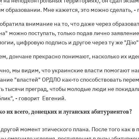
и
на неподконтрольных территориях), он сдал экзам
м образовании. Мне кажется, это можно сделать, - 
ы обратила внимание на то, что даже через образов
на" можно поступать, только подав лично заявлени
огии, цифровую подпись и другое через ту же "Дію
ем, дончане прекрасно понимают, насколько их ид
чно, мы видим, что украинские власти помогают наш
ание "властей" ОРДЛО как-то способствовать пере
ть тысячи преград, чтобы молодые люди не покида
лик", - говорит Евгений.
ко их всего, донецких и луганских абитуриентов?
и другой момент этического плана. После того как 
ны смягчило условия поступления в вузы
абитуриен