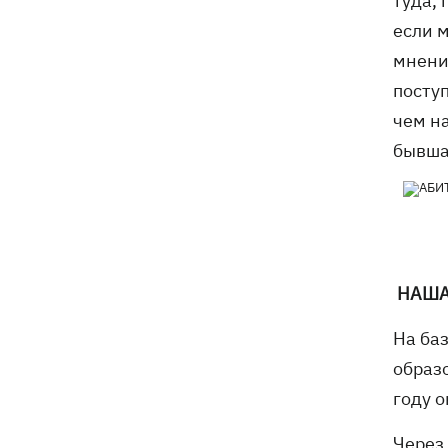
туда, 
если м
мнени
поступ
чем н
бывша
НАША
На ба
образ
году о
Через