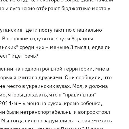
кие и луганские отбирают бюджетные места у
луганские" дети поступают по специально
 В прошлом году во все вузы Украины
анских" среди них – меньше 3 тысяч, едва ли
ест" идет речь?
плении на подконтрольной территории, мне в
рых я считала друзьями. Они сообщили, что
не место в украинских вузах. Мол, я должна
о, чтобы доказать, что я "правильная"
 2014-м – у меня на руках, кроме ребенка,
ни были нетранспортабельны и вопрос стоял
. Мы тогда сильно задумались – а зачем ехать