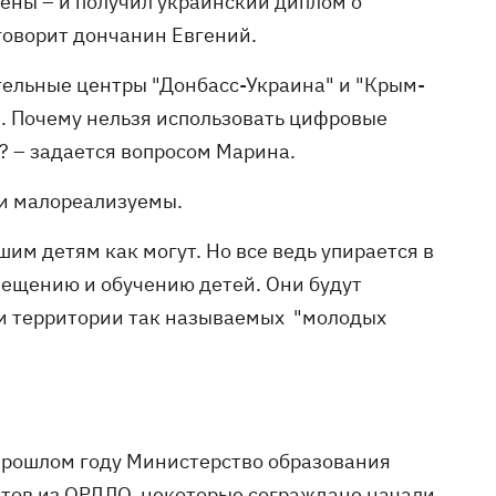
ены – и получил украинский диплом о
говорит дончанин Евгений.
ательные центры "Донбасс-Украина" и "Крым-
е. Почему нельзя использовать цифровые
"? – задается вопросом Марина.
еи малореализуемы.
им детям как могут. Но все ведь упирается в
мещению и обучению детей. Они будут
ли территории так называемых "молодых
в прошлом году Министерство образования
тов из ОРДЛО
, некоторые сограждане начали