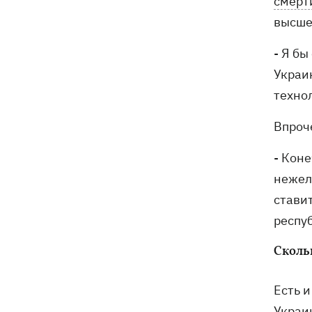
смерт
высше
- Я б
Украи
технол
Впроч
- Коне
нежел
стави
респуб
Сколь
Есть 
Украи