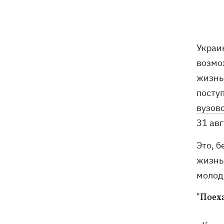
11:00
Свадьба Роналду: бум в аэропорту
имени жениха, 5 детей у алтаря и
интрига с Месси
Энергосистема прошла рекордную
10:58
Украи
августовскую жару без отключений, -
возмо
Шмыгаль
жизн
Ни одной сбитой ракеты - ночью
10:05
посту
Россия атаковала баллистикой и
вузов
более 150 БпЛА
31 авг
Фронтмен группы «Ногу свело!» Макс
09:17
Это, 
Покровский объяснил, зачем приехал
в Украину
жизнь
молод
Дороги в Буковеле превратились в
08:51
горные реки – мощный грозовой
"Поех
ураган натворил беды на
Франковщине