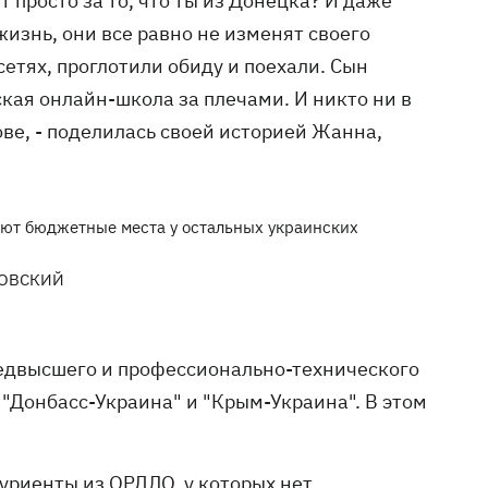
т просто за то, что ты из Донецка? И даже
жизнь, они все равно не изменят своего
етях, проглотили обиду и поехали. Сын
нская онлайн-школа за плечами. И никто ни в
ове, - поделилась своей историей Жанна,
рают бюджетные места у остальных украинских
НОВСКИЙ
едвысшего и профессионально-технического
"Донбасс-Украина" и "Крым-Украина". В этом
туриенты из ОРДЛО, у которых нет