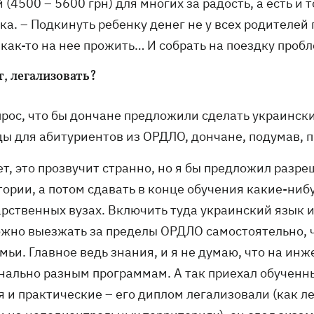
 (4500 – 5600 грн) для многих за радость, а есть и
а. – Подкинуть ребенку денег не у всех родителей 
 как-то на нее прожить… И собрать на поездку проб
, легализовать?
прос, что бы дончане предложили сделать украинск
ды для абитуриентов из ОРДЛО, дончане, подумав,
т, это прозвучит странно, но я бы предложил разре
тории, а потом сдавать в конце обучения какие-ни
арственных вузах. Включить туда украинский язык 
ожно выезжать за пределы ОРДЛО самостоятельно, ч
мьи. Главное ведь знания, и я не думаю, что на ин
нально разным программам. А так приехал обученны
я и практические – его диплом легализовали (как л