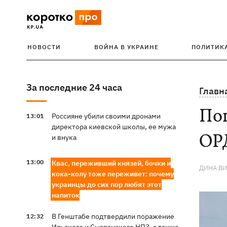
НОВОСТИ
ВОЙНА В УКРАИНЕ
ПОЛИТИК
За последние 24 часа
Главн
Поп
Россияне убили своими дронами
13:01
директора киевской школы, ее мужа
ОР
и внука
13:00
Квас, переживший князей, бочки и
ДИНА В
кока-колу тоже переживет: почему
украинцы до сих пор любят этот
напиток
В Генштабе подтвердили поражение
12:32