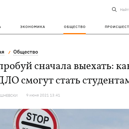
Найт
А
ЭКОНОМИКА
ОБЩЕСТВО
ПРОИСШЕС
ая
Общество
робуй сначала выехать: ка
ДЛО смогут стать студента
9 июня 2021 13:41
ИШНЕВСКИ