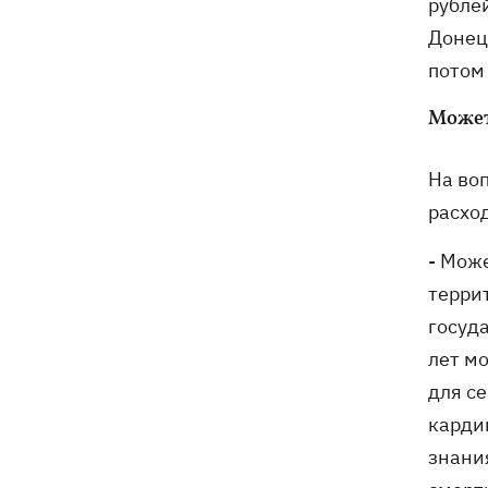
рублей
Донецк
потом
Может
На во
расхо
- Може
терри
госуд
лет м
для се
карди
знани