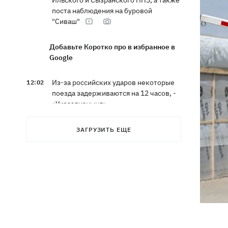
Ильского и Сызранского НПЗ, а также
поста наблюдения на буровой
"Сиваш"
Добавьте Коротко про в избранное в
Google
Из-за российских ударов некоторые
12:02
поезда задерживаются на 12 часов, -
«Укрзализныця»
12:00
Кульбит Трампа: почему США
ЗАГРУЗИТЬ ЕЩЕ
забрали обещания по ракетам для
Patriot и что делать Киеву
«МоЛоЧКа» продолжается - СБС
11:35
поразили еще 12 судов теневого
флота РФ в Черном и Азовском морях