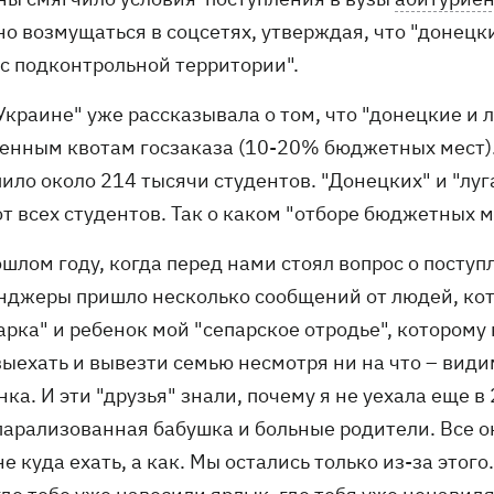
но возмущаться в соцсетях, утверждая, что "донец
 с подконтрольной территории".
Украине" уже рассказывала о том, что "донецкие и 
енным квотам госзаказа (10-20% бюджетных мест).
ило около 214 тысячи студентов. "Донецких" и "луг
т всех студентов. Так о каком "отборе бюджетных м
ошлом году, когда перед нами стоял вопрос о посту
нджеры пришло несколько сообщений от людей, кото
арка" и ребенок мой "сепарское отродье", которому 
ыехать и вывезти семью несмотря ни на что – видим
ка. И эти "друзья" знали, почему я не уехала еще в
парализованная бабушка и больные родители. Все о
е куда ехать, а как. Мы остались только из-за этого