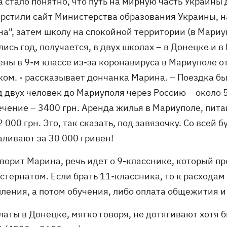
а стало понятно, что путь на мирную часть Украины 
рстили сайт Министерства образования Украины, н
а", затем школу на спокойной территории (в Мариу
лись год, получается, в двух школах – в Донецке и
ны в 9-м классе из-за коронавируса в Мариуполе от
ком. - рассказывает дончанка Марина. – Поездка бы
д двух человек до Мариуполя через Россию – около 
ечение – 3400 грн. Аренда жилья в Мариуполе, пит
 000 грн. Это, так сказать, под завязочку. Со все
аливают за 30 000 гривен!
оворит Марина, речь идет о 9-класснике, который 
кстернатом. Если брать 11-классника, то к расхода
пления, а потом обучения, либо оплата общежития 
латы в Донецке, мягко говоря, не дотягивают хотя 