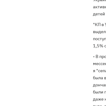
актив
детей
"КП в 
выдел
поступ
1,5% о
- В пр
мессе
я "сеп
была в
дончан
были 
даже н