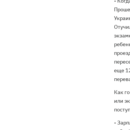
- Когд
08:00
Прожиточный минимум: как
Проше
высчитывают уровень «нормальной
Украин
жизни» в Украине и мире
Отучи
экзаме
ребен
проез
перес
еще 12
перев
Как г
или э
посту
- Зарп