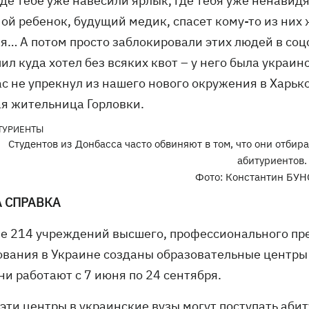
где тебе уже навесили ярлык, где тебя уже ненавидя
ой ребенок, будущий медик, спасет кому-то из них 
я… А потом просто заблокировали этих людей в соцс
ил куда хотел без всяких квот – у него была украи
ас не упрекнул из нашего нового окружения в Харьк
я жительница Горловки.
Студентов из Донбасса часто обвиняют в том, что они отби
абитуриентов.
Фото: Константин БУ
 СПРАВКА
зе 214 учреждений высшего, профессионального пр
ования в Украине созданы образовательные центры 
ни работают с 7 июня по 24 сентября.
 эти центры в украинские вузы могут поступать аби