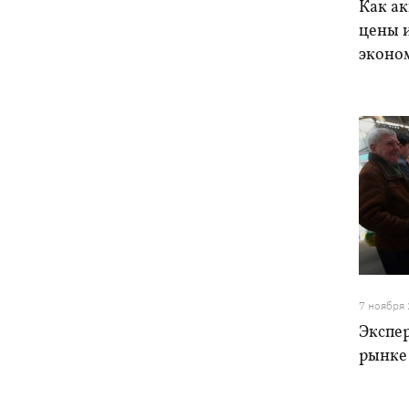
Как ак
цены и
эконо
7 ноября
Экспер
рынке