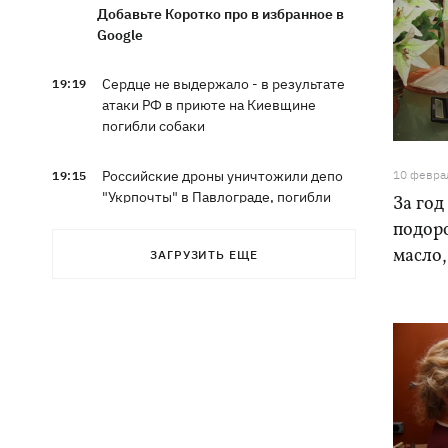
Добавьте Коротко про в избранное в
Google
Сердце не выдержало - в результате
19:19
атаки РФ в приюте на Киевщине
погибли собаки
Российские дроны уничтожили депо
10 февра
19:15
"Укрпочты" в Павлограде, погибли
За год
сотрудники
подор
масло,
ЗАГРУЗИТЬ ЕЩЕ
Зеленский учредил новый праздник -
18:43
День войск связи и
кибербезопасности ВСУ
Украинский кандидат в судьи МКС
18:13
Кишакевич не прошел тест на знание
языков