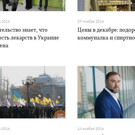
я 2016
29 ноября 2016
ельство знает, что
Цены в декабре: подо
сть лекарств в Украине
коммуналка и спиртно
ена
я 2016
14 ноября 2016