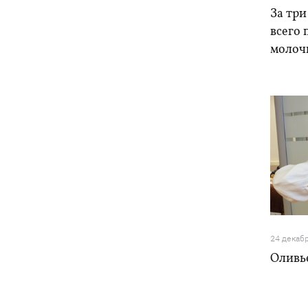
За три
всего
молоч
24 декаб
Оливье