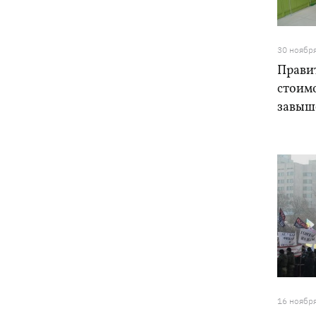
30 ноябр
Правит
стоимо
завыш
16 ноябр