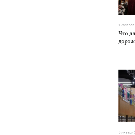
18:05
Кадровая реформа Драпатого:
Валерий Маркус может стать
«генералом всех сержантов» ВСУ
1 феврал
Оленивка: «Азов», СБУ и Офис
Что дл
17:58
Генпрокурора обнародовали новые
дороже
детали теракта против украинских
военнопленных
В Польше осквернили могилы УПА -
17:50
посольство требует расследования
Из электрички на Днепропетровщине
17:27
эвакуировали людей - два часа они на
жаре сидели в поле, - соцсети
Зеленский назвал сроки создания
17:20
украинских систем баллистики и ПРО
5 января