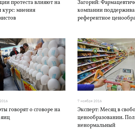
ции протеста влияют на
Загорий: Фармацевтич
 курс: мнения
компании поддержив
мистов
референтное ценообр
 2016
7 ноября 2016
ты говорят о сговоре на
Эксперт: Месяц в сво
 яиц
ценообразовании. Пол
ненормальный