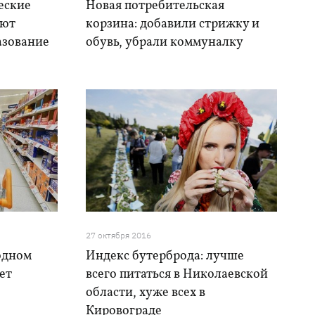
еские
Новая потребительская
ают
корзина: добавили стрижку и
азование
обувь, убрали коммуналку
27 октября 2016
бодном
Индекс бутерброда: лучше
ет
всего питаться в Николаевской
области, хуже всех в
Кировограде