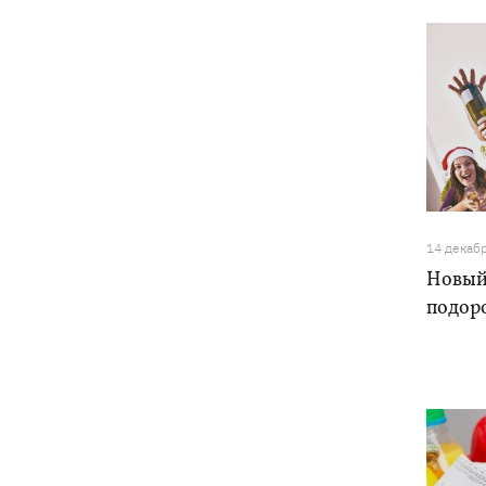
14 декаб
Новый 
подор