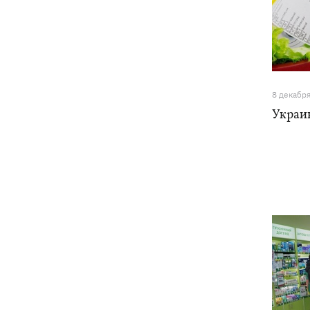
8 декабр
Украи