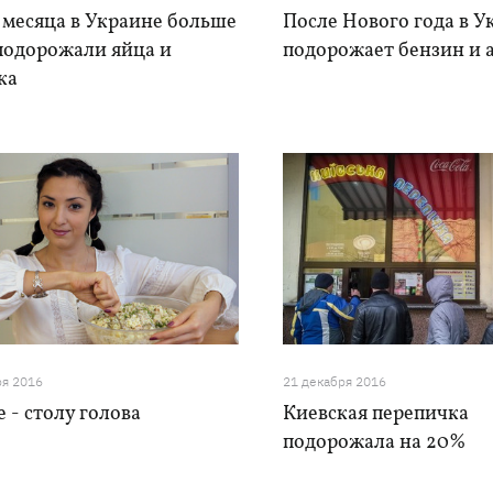
 месяца в Украине больше
После Нового года в У
 подорожали яйца и
подорожает бензин и 
ка
ря 2016
21 декабря 2016
 - столу голова
Киевская перепичка
подорожала на 20%