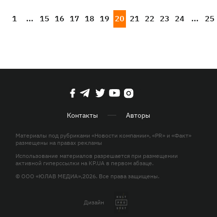
1
...
15
16
17
18
19
20
21
22
23
24
...
25
Контакты
Авторы
Материалы под рубриками «Новости компании», «PR» и «Факт»
размещены на правах рекламы
Использование материалов разрешается при размещении
активной гиперссылки на KP.UA в первом абзаце.
© ООО «ЮЛАВ МЕДИА»,2026. Все права защищены.
Дизайн