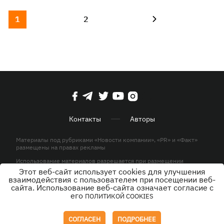
1
2
Контакты
Авторы
Материалы под рубриками «Новости компании», «PR» и «Факт»
размещены на правах рекламы
Использование материалов разрешается при размещении
активной гиперссылки на KP.UA в первом абзаце.
Этот веб-сайт использует cookies для улучшения
взаимодействия с пользователем при посещении веб-
© ООО «ЮЛАВ МЕДИА»,2026. Все права защищены.
сайта. Использование веб-сайта означает согласие с
его
ПОЛИТИКОЙ COOKIES
Дизайн
СОГЛАСЕН
ПОДРОБНЕЕ