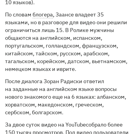
10 языков).
По словам
блогера
, Заансе владеет 35
языками, но в разговоре для видео они решили
ограничиться лишь 15. В Ролике мужчины
общаются на английском, испанском,
португальском, голландском, французском,
китайском, тайском, русском, арабском,
тагальском, корейском, датском, вьетнамском,
немецком языках и иврите.
После диалога Зоран Радиски ответил
на заданные на английском языке вопросы
нового знакомого еще на 6 языках: албанском,
хорватском, македонском, греческом,
сербском, болгарском.
За двое суток видео на YouTubeсобрало более
150 тысяч просмотров. Под видео пользователи