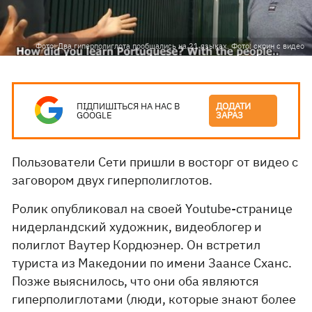
Фото: Два гиперполиглота пообщались на 21 языках. Фото: скрин с видео
ПІДПИШІТЬСЯ НА НАС В
ДОДАТИ
GOOGLE
ЗАРАЗ
Пользователи Сети пришли в восторг от видео с
заговором двух гиперполиглотов.
Ролик опубликовал на своей Youtube-странице
нидерландский художник, видеоблогер и
полиглот Ваутер Кордюэнер. Он встретил
туриста из Македонии по имени Заансе Сханс.
Позже выяснилось, что они оба являются
гиперполиглотами (люди, которые знают более