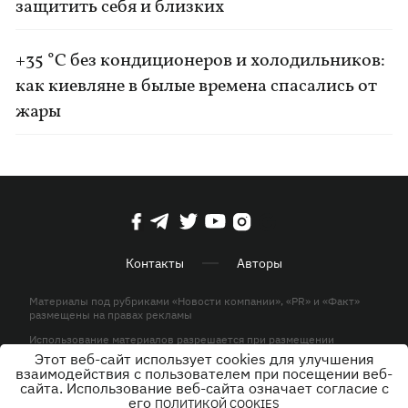
защитить себя и близких
+35 °C без кондиционеров и холодильников:
как киевляне в былые времена спасались от
жары
Контакты
Авторы
Материалы под рубриками «Новости компании», «PR» и «Факт»
размещены на правах рекламы
Использование материалов разрешается при размещении
активной гиперссылки на KP.UA в первом абзаце.
Этот веб-сайт использует cookies для улучшения
взаимодействия с пользователем при посещении веб-
© ООО «ЮЛАВ МЕДИА»,2026. Все права защищены.
сайта. Использование веб-сайта означает согласие с
его
ПОЛИТИКОЙ COOKIES