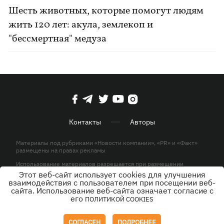
Шесть животных, которые помогут людям
жить 120 лет: акула, землекоп и
"бессмертная" медуза
Контакты
Авторы
Материалы под рубриками «Новости компании», «PR» и «Факт»
размещены на правах рекламы
Использование материалов разрешается при размещении
активной гиперссылки на KP.UA в первом абзаце.
Этот веб-сайт использует cookies для улучшения
взаимодействия с пользователем при посещении веб-
© ООО «ЮЛАВ МЕДИА»,2026. Все права защищены.
сайта. Использование веб-сайта означает согласие с
его
ПОЛИТИКОЙ COOKIES
Дизайн
СОГЛАСЕН
ПОДРОБНЕЕ