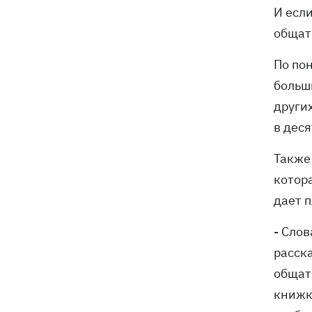
И если
общать
По по
больш
других
в деся
Также
котора
дает 
- Слов
расск
общат
книжк