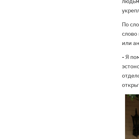
людьми
укреп
По сло
слово
или ан
- Я по
эстон
отдело
откры