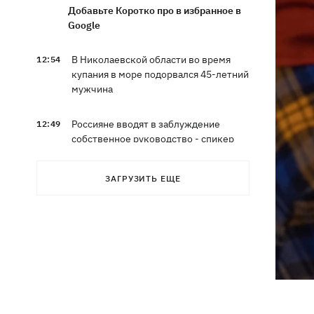
Добавьте Коротко про в избранное в
Google
В Николаевской области во время
12:54
купания в море подорвался 45-летний
мужчина
Россияне вводят в заблуждение
12:49
собственное руководство - спикер
Объединенных сил опроверг
заявления о Белом Колодце
ЗАГРУЗИТЬ ЕЩЕ
Наталья Могилевская впервые станет
12:47
тренером взрослого "Голоса"
Украина успешно протестировала
12:18
собственную баллистику – эксперт
рассказал, о какой именно ракете
речь