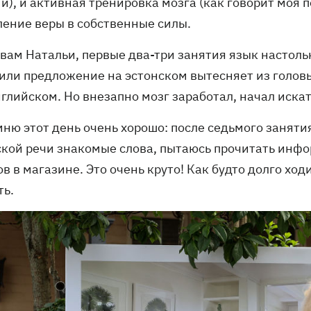
), и активная тренировка мозга (как говорит моя п
ление веры в собственные силы.
вам Натальи, первые два-три занятия язык настольк
 или предложение на эстонском вытесняет из голов
глийском. Но внезапно мозг заработал, начал искат
мню этот день очень хорошо: после седьмого занятия
ской речи знакомые слова, пытаюсь прочитать инф
в в магазине. Это очень круто! Как будто долго хо
ть.