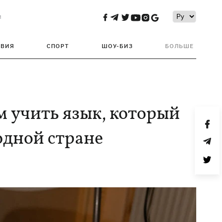
и
ТВИЯ
СПОРТ
ШОУ-БИЗ
БОЛЬШЕ
м учить язык, который
одной стране