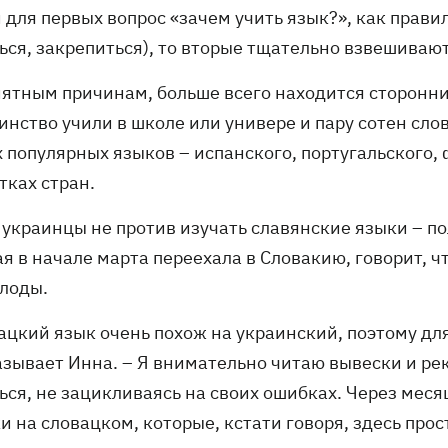
 для первых вопрос «зачем учить язык?», как правил
ся, закрепиться), то вторые тщательно взвешивают 
нятным причинам, больше всего находится сторонни
инство учили в школе или универе и пару сотен сло
 популярных языков – испанского, португальского, 
тках стран.
 украинцы не против изучать славянские языки – по
я в начале марта переехала в Словакию, говорит, ч
плоды.
ацкий язык очень похож на украинский, поэтому для
азывает Инна. – Я внимательно читаю вывески и рек
ься, не зацикливаясь на своих ошибках. Через меся
и на словацком, которые, кстати говоря, здесь про