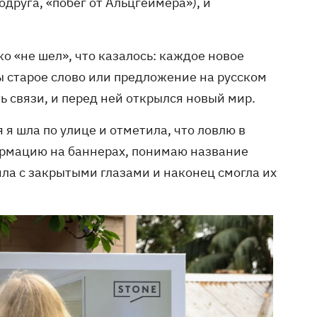
одруга, «побег от Альцгеймера»), и
о «не шел», что казалось: каждое новое
ы старое слово или предложение на русском
ь связи, и перед ней открылся новый мир.
 я шла по улице и отметила, что ловлю в
ормацию на баннерах, понимаю название
дила с закрытыми глазами и наконец смогла их