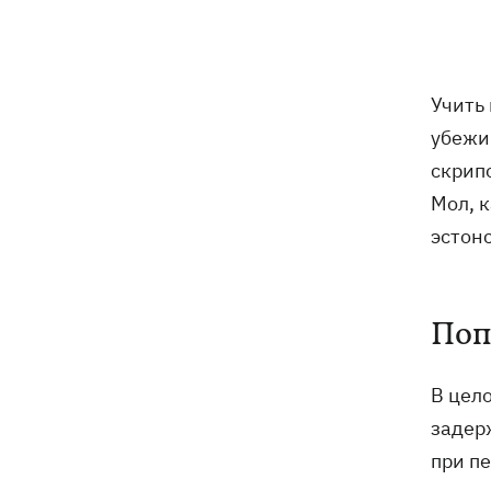
Василий Иванчук первым среди
11:50
украинцев во времена
Независимости войдет в Зал славы
шахмат
Учить
убеж
В Житомирской области в здании ТЦК
11:10
скрип
умер военнообязанный - подробности
от военкомата
Мол, к
эстонс
Россияне ударили по людям на
10:34
рынке в Сумской области – много
раненых
Поп
На горе Петрос молния ударила в двух
09:59
туристов из Киева
В цел
задерж
Россияне атаковали 147 дронами по 5
09:23
направлениям
при п