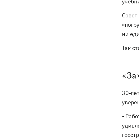
учебни
Совет
«погру
ни еди
Так ст
«За
30-ле
уверен
- Рабо
удивля
госстр