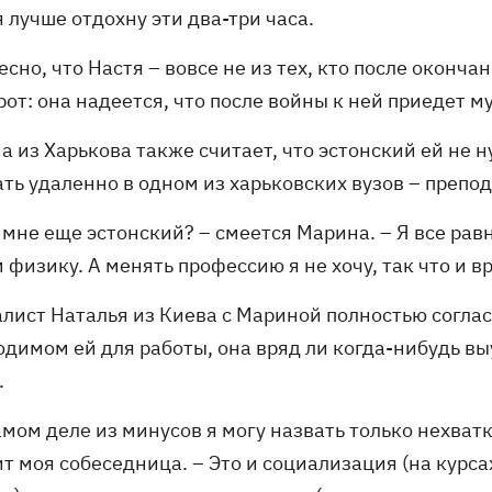
я лучше отдохну эти два-три часа.
сно, что Настя – вовсе не из тех, кто после оконч
от: она надеется, что после войны к ней приедет м
 из Харькова также считает, что эстонский ей не 
ать удаленно в одном из харьковских вузов – препо
 мне еще эстонский? – смеется Марина. – Я все рав
 физику. А менять профессию я не хочу, так что и вр
лист Наталья из Киева с Мариной полностью согласн
димом ей для работы, она вряд ли когда-нибудь выу
.
амом деле из минусов я могу назвать только нехват
ит моя собеседница. – Это и социализация (на кур