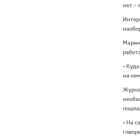
нет – 
Интере
наобор
Марина
работ
- Куда
на нем
Журна
необхо
пошла
- На с
говор