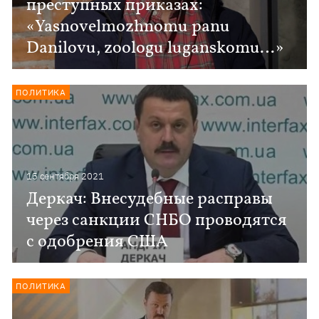
преступных приказах:
«Yasnovelmozhnomu panu
Danilovu, zoologu luganskomu…»
ПОЛИТИКА
15 сентября 2021
Деркач: Внесудебные расправы
через санкции СНБО проводятся
с одобрения США
ПОЛИТИКА