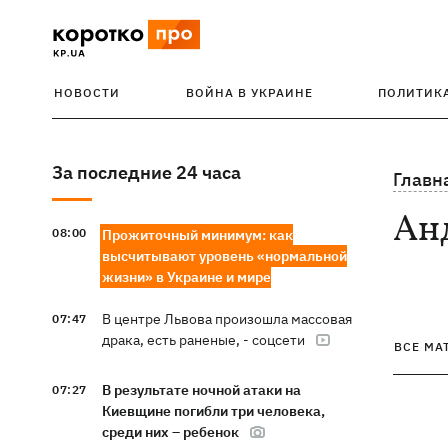
НОВОСТИ
ВОЙНА В УКРАИНЕ
ПОЛИТИК
За последние 24 часа
Главн
Ан
08:00
Прожиточный минимум: как
высчитывают уровень «нормальной
жизни» в Украине и мире
В центре Львова произошла массовая
07:47
драка, есть раненые, - соцсети
ВСЕ МА
В результате ночной атаки на
07:27
Киевщине погибли три человека,
среди них – ребенок