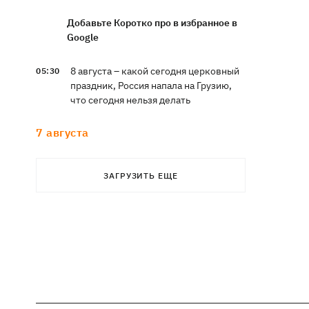
Добавьте Коротко про в избранное в
Google
8 августа – какой сегодня церковный
05:30
праздник, Россия напала на Грузию,
что сегодня нельзя делать
7 августа
Суспильне отреагировало на письмо
21:47
ЗАГРУЗИТЬ ЕЩЕ
Оли Поляковой с призывами
изменить правила Нацотбора
Во Львове выставили обгоревшие
21:20
экземпляры книг с уничтоженного
склада в Харькове
Собаку, которую сотрудники Новой
21:02