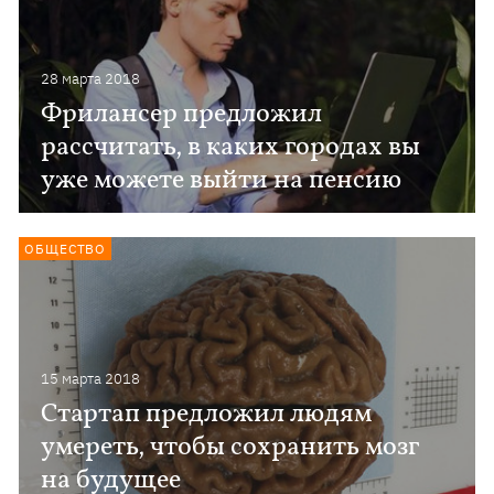
28 марта 2018
Фрилансер предложил
рассчитать, в каких городах вы
уже можете выйти на пенсию
ОБЩЕСТВО
15 марта 2018
Стартап предложил людям
умереть, чтобы сохранить мозг
на будущее