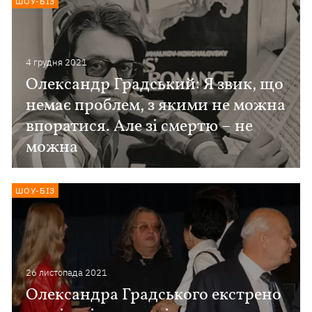
ШОУ-БІЗ
4 грудня 2021
Олександр Градський: Я звик, що
немає проблем, з якими не можна
впоратися. Але зі смертю – не
можна
ШОУ-БІЗ
26 листопада 2021
Олександра Градського екстрено