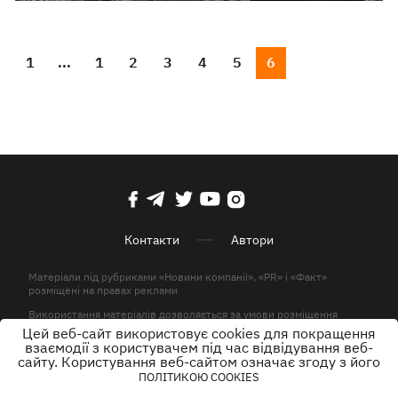
1
...
1
2
3
4
5
6
Контакти
Автори
Матеріали під рубриками «Новини компанії», «PR» і «Факт»
розміщені на правах реклами
Використання матеріалів дозволяється за умови розміщення
активного гіперпосилання на KP.UA в першому абзаці.
Цей веб-сайт використовує cookies для покращення
взаємодії з користувачем під час відвідування веб-
© ТОВ «ЮЛАВ МЕДІА» 2026. Всі права захищені.
сайту. Користування веб-сайтом означає згоду з його
ПОЛІТИКОЮ COOKIES