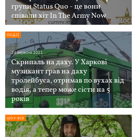
групи Status Quo - це вони
співали хіт In The Army Now
ПОДІЇ
24 вересня 2021
Скрипаль на даху. У Харкові
музикант грав на даху
тролейбуса, отримав по вухах від
водія, а тепер може сісти на 5
років
ШОУ-БІЗ