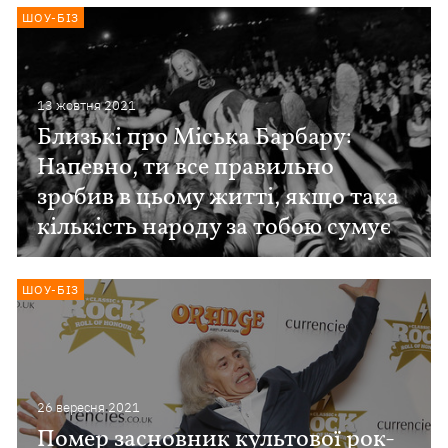
ШОУ-БІЗ
13 жовтня 2021
Близькі про Міська Барбару:
Напевно, ти все правильно
зробив в цьому житті, якщо така
кількість народу за тобою сумує
ШОУ-БІЗ
26 вересня 2021
Помер засновник культової рок-