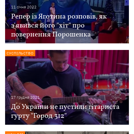
11 сiчня 2022
Репер із Яготина розповів, як
з'явився його "хіт" про
повернення Порошенка
СУСПІЛЬСТВО
17 грудня 2021
До України не пустили гітариста
гурту "Город 312"