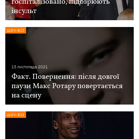
госпіталізовано, підозрюють
інсульт
ШОУ-БІЗ
15 листопада 2021
Факт. Повернення: після довгої
паузи Макс Ротару повертається
на сцену
ШОУ-БІЗ