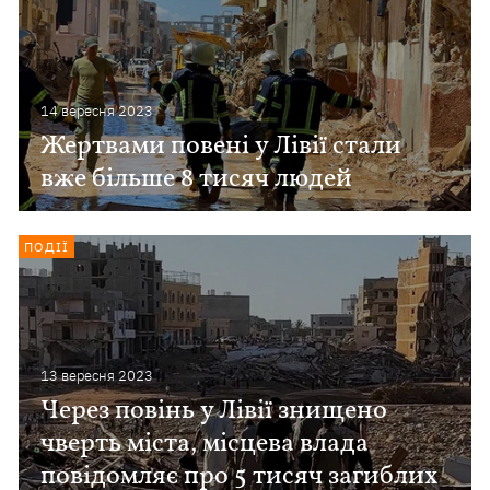
14 вересня 2023
Жертвами повені у Лівії стали
вже більше 8 тисяч людей
ПОДІЇ
13 вересня 2023
Через повінь у Лівії знищено
чверть міста, місцева влада
повідомляє про 5 тисяч загиблих