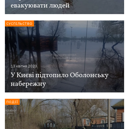
евакуювати людей
СУСПІЛЬСТВО
13 квiтня 2023
У Києві підтопило Оболонську
набережну
ПОДІЇ