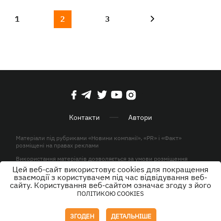
1
2
3
Контакти
Автори
Матеріали під рубриками «Новини компанії», «PR» і «Факт»
розміщені на правах реклами
Використання матеріалів дозволяється за умови розміщення
активного гіперпосилання на KP.UA в першому абзаці.
Цей веб-сайт використовує cookies для покращення
взаємодії з користувачем під час відвідування веб-
© ТОВ «ЮЛАВ МЕДІА» 2026. Всі права захищені.
сайту. Користування веб-сайтом означає згоду з його
ПОЛІТИКОЮ COOKIES
Дизайн
ЗГОДЕН
ДЕТАЛЬНІШЕ