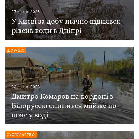
27 квiтня 2023
У Києві за добу значно піднявся
рівень води в Дніпрі
ШОУ-БІЗ
23 квiтня 2023
Дмитро Комаров на кордоні з
Білоруссю опинився майже по
пояс у воді
СУСПІЛЬСТВО