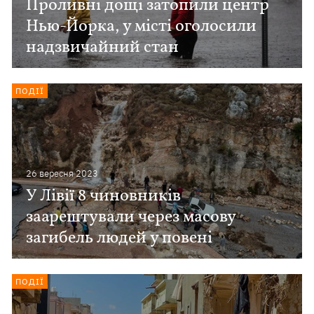
Проливні дощі затопили центр
Нью-Йорка, у місті оголосили
надзвичайний стан
ПОДІЇ
26 вересня 2023
У Лівії 8 чиновників
заарештували через масову
загибель людей у повені
ПОДІЇ