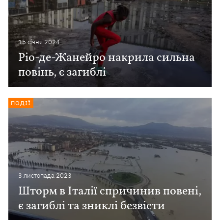
15 сiчня 2024
Ріо-де-Жанейро накрила сильна
повінь, є загиблі
ПОДІЇ
3 листопада 2023
Шторм в Італії спричинив повені,
є загиблі та зниклі безвісти