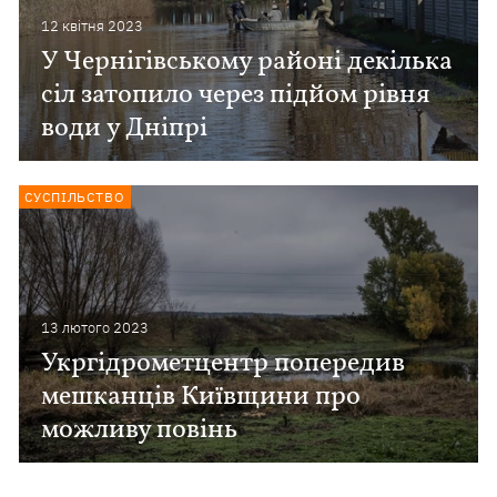
12 квiтня 2023
У Чернігівському районі декілька
сіл затопило через підйом рівня
води у Дніпрі
СУСПІЛЬСТВО
13 лютого 2023
Укргідрометцентр попередив
мешканців Київщини про
можливу повінь