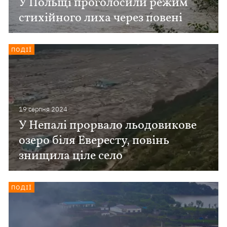
У Польщі проголосили режим
стихійного лиха через повені
ПОДІЇ
19 серпня 2024
У Непалі прорвало льодовикове
озеро біля Евересту, повінь
знищила ціле село
ПОДІЇ