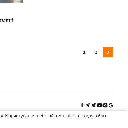
льний
1
2
3
ту. Користування веб-сайтом означає згоду з його
Дизайн