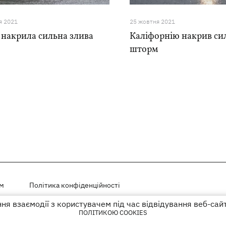
я 2021
25 жовтня 2021
 накрила сильна злива
Каліфорнію накрив си
шторм
ем
Політика конфіденційності
я взаємодії з користувачем під час відвідування веб-сай
і на правах реклами
ПОЛІТИКОЮ COOKIES
го гіперпосилання на KP.UA в першому абзаці.