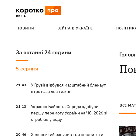
НОВИНИ
ВІЙНА В УКРАЇНІ
ПОЛІТИК
За останні 24 години
Голов
По
5 серпня
У Грузії відбувся масштабний блекаут
21:43
втретє за два тижні
ВСІ МА
Українці Байло та Середа здобули
21:13
першу перемогу України на ЧЄ-2026 зі
стрибків у воду
Зеленський озвучив три пріоритети
20:46