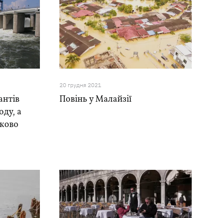
20 грудня 2021
антів
Повінь у Малайзії
оду, а
тково