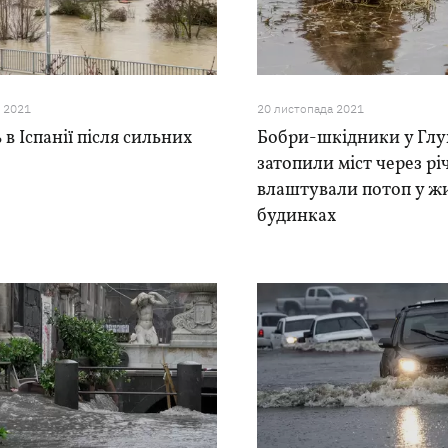
я 2021
20 листопада 2021
 в Іспанії після сильних
Бобри-шкідники у Глух
затопили міст через рі
влаштували потоп у ж
будинках