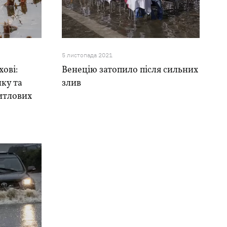
5 листопада 2021
ові:
Венецію затопило після сильних
чку та
злив
итлових