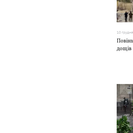
відступає, прогнозують локальні дощі
з грозами
Україна знищуватиме балістичні
18:45
установки військ РФ, - Зеленський
10 грудн
Повінь
18:27
Гар, дим і смог після обстрілів: як
дощів
захистити себе та близьких
Генштаб спростував руйнування
18:17
Бортницької станції в Києві після атак
РФ
В МЗС відреагували на резонансну
17:45
заяву Залужного про НАТО - "слова
вирвали із контексту"