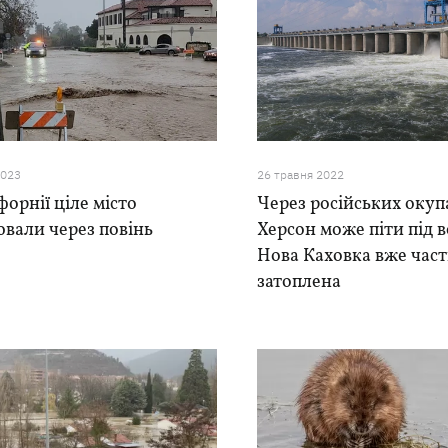
2023
26 травня 2022
форнії ціле місто
Через російських окуп
вали через повінь
Херсон може піти під в
Нова Каховка вже час
затоплена