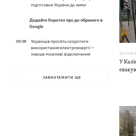
підготовки України до зими
Додайте Коротко про до обраного в
Google
Українців просять скоротити
20:28
використання електроенергії –
10 сiчня 
інакше можливі відключення
У Калі
евакую
Тайський футболіст загинув від удару
19:50
блискавки просто на полі
ЗАВАНТАЖИТИ ЩЕ
Рада нацбезпеки затвердила План
19:47
стійкості Києва, - Клименко
Мудрик зіграв за "Челсі" – вперше за
19:19
615 днів
Погода в Україні 6 серпня – спека
18:53