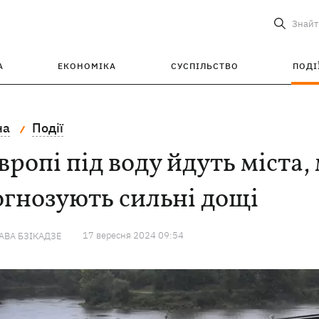
Знайт
А
ЕКОНОМІКА
СУСПІЛЬСТВО
ПОДІ
на
Події
вропі під воду йдуть міста,
гнозують сильні дощі
17 вересня 2024 09:54
ВА БЗІКАДЗЕ