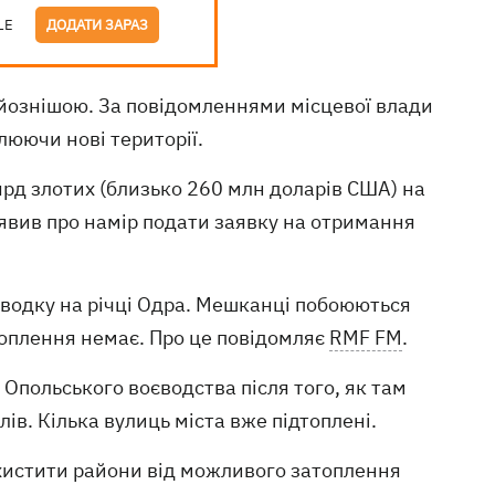
LE
ДОДАТИ ЗАРАЗ
рйознішою. За повідомленнями місцевої влади
плюючи нові території.
рд злотих (близько 260 млн доларів США) на
явив про намір подати заявку на отримання
 паводку на річці Одра. Мешканці побоюються
топлення немає. Про це повідомляє
RMF FM
.
 Опольського воєводства після того, як там
ів. Кілька вулиць міста вже підтоплені.
ахистити райони від можливого затоплення