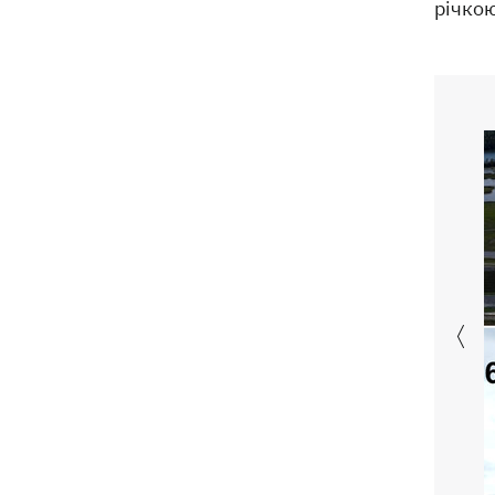
річко
Навроцький у річницю свого
18:20
президентства пообіцяв підтримувати
Україну у боротьбі з РФ