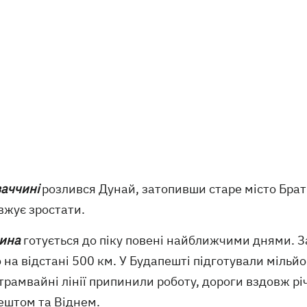
аччині
розлився Дунай, затопивши старе місто Брати
вжує зростати.
ина
готується до піку повені найближчими днями. 
на відстані 500 км. У Будапешті підготували мільйон
трамвайні лінії припинили роботу, дороги вздовж рі
ештом та Віднем.