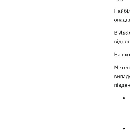
Найбіл
опаді
В
Авст
відно
На сх
Метеор
випаде
півден