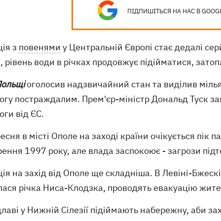
ПІДПИШІТЬСЯ НА НАС В GOOG
ція з
повенями
у Центральній Європі стає дедалі се
, рівень води в річках продовжує підійматися, зато
ольщі
оголосив надзвичайний стан та виділив мілья
огу постраждалим. Прем'єр-міністр Дональд Туск за
ги від ЄС.
есня в місті Ополе на заході країни очікується пік
ення 1997 року, але влада заспокоює - загрози під
ія на захід від Ополе ще складніша. В Левіні-Бжескі
ася річка Ниса-Клодзка, проводять евакуацію жител
лаві у Нижній Сілезії підіймають набережну, аби з