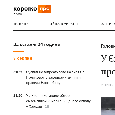
НОВИНИ
ВІЙНА В УКРАЇНІ
ПОЛІТИК
За останні 24 години
Голов
У Є
7 серпня
про
Суспільно відреагувало на лист Олі
21:47
Полякової із закликами змінити
правила Нацвідбору
МИРОСЛА
У Львові виставили обгорілі
21:20
екземпляри книг зі знищеного складу
у Харкові