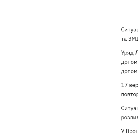
ексгумацію жертв Волинської трагедії
у двох селах на Волині
У Будапешті після обмілення Дунаю
19:16
Ситуа
підняли з дна мотоцикл вермахту та
останки двох солдатів
та ЗМІ
Уряд
П
19:00
Анекдоти та меми тижня: прильоти-
прильоти, ідіть на болота і
допом
український Джеймс Бонд з
допомо
кабачками
17 вер
Тисяча незаконно списаних чоловіків
18:53
- суд взяв під варту ексочільника
повтор
Мукачівського ТЦК
Ситуац
Дрони ЗСУ вразили 10
18:48
розлил
електропідстанцій, 6 суден
"тіньового" флоту та базу ФСБ в
У Вроц
Криму