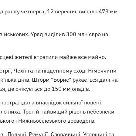
від ранку четверга, 12 вересня, випало 473 мм
ійськових. Уряд виділив 300 млн євро на
Місцеві жителі втратили майже все майно.
трії, Чехії та на південному сході Німеччини
кілька днів. Шторм "Борис" рухається далі на
я, де очікується до 150 мм опадів.
постраждала внаслідок сильної повені
.
ало лиха. Третій найвищий рівень небезпеки
ького і Нижньосілезького воєводств.
і, Польщі, Румунії, Словаччині, Угорщині та