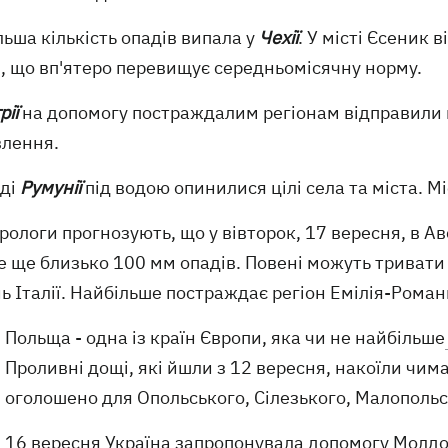
ьша кількість опадів випала у
Чехії
. У місті Єсеник 
в, що вп'ятеро перевищує середньомісячну норму.
рії
на допомогу постраждалим регіонам відправили в
влення.
оді
Румунії
під водою опинилися цілі села та міста. 
ологи прогнозують, що у вівторок, 17 вересня, в Авс
 ще близько 100 мм опадів. Повені можуть тривати 
ь Італії. Найбільше постраждає регіон Емілія-Романь
Польща - одна із країн Європи, яка чи не найбільше
Проливні дощі, які йшли з 12 вересня, накоїли чим
оголошено для Опольського, Сілезького, Малопольс
16 вересня
Україна запропонувала допомогу
Молдов