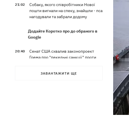
Собаку, якого співробітники Нової
21:02
пошти вигнали на спеку, знайшли - пса
нагодували та забрали додому
Додайте Коротко про до обраного в
Google
Сенат США схвалив законопроект
20:40
Грема про "пекельні санкції" проти
РФ
ЗАВАНТАЖИТИ ЩЕ
Зеленський вперше прибув до Сербії
20:14
та розповів про цілі візиту
У Львові запровадили карантинні
20:04
обмеження через виявлення сказу в
кота
Україна та Польща завершили
19:49