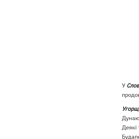
У
Слов
продо
Угорщ
Дунаю 
Деякі 
Будап