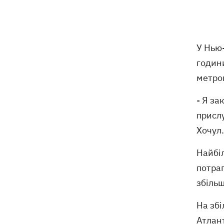
8 серпня
Україна не збирається виходити з
21:46
У Нью
Донбасу, Путін не зможе здобути
години
перемогу, - Зеленський
метроп
У Болгарії заявили, що дрон, який
21:22
- Я за
вибухнув біля газопроводу, міг бути
українським - МЗС відреагувало
прислу
Хочул.
У польському Кракові чоловік, який
20:41
напав на українську пару, сам здався
Найбіл
поліції
потрап
збільш
Сербія виділить 2 млн євро для
20:02
підтримки української енергетики, -
Зеленський
На збі
Атлант