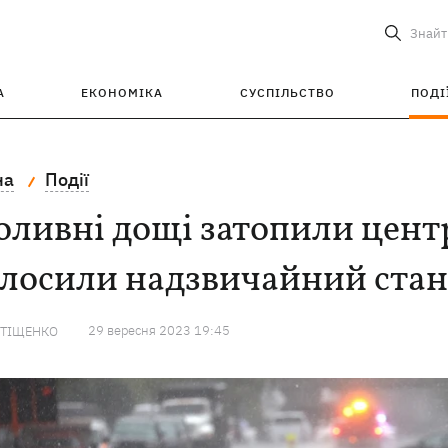
Знайт
А
ЕКОНОМІКА
СУСПІЛЬСТВО
ПОДІ
на
Події
ливні дощі затопили центр
олосили надзвичайний стан
29 вересня 2023 19:45
 ТІЩЕНКО