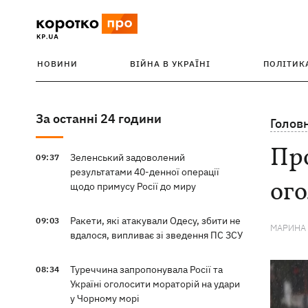
НОВИНИ
ВІЙНА В УКРАЇНІ
ПОЛІТИК
За останні 24 години
Голов
Про
Зеленський задоволений
09:37
результатами 40-денної операції
ог
щодо примусу Росії до миру
Ракети, які атакували Одесу, збити не
09:03
МАРИНА
вдалося, випливає зі зведення ПС ЗСУ
Туреччина запропонувала Росії та
08:34
Україні оголосити мораторій на удари
у Чорному морі