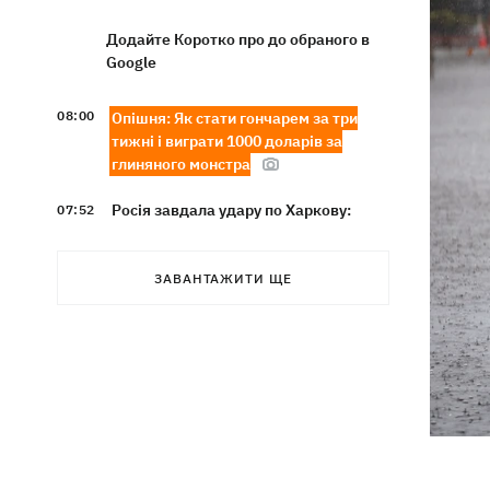
Додайте Коротко про до обраного в
Google
08:00
Опішня: Як стати гончарем за три
тижні і виграти 1000 доларів за
глиняного монстра
Росія завдала удару по Харкову:
07:52
частково зруйновано
десятиповерхівку, загинули люди
ЗАВАНТАЖИТИ ЩЕ
Вночі Росія атакувала Одесу
07:24
ракетами та дронами, горів центр
міста
9 серпня - яке сьогодні церковне
05:30
свято, що не можна робити, все про
цей день