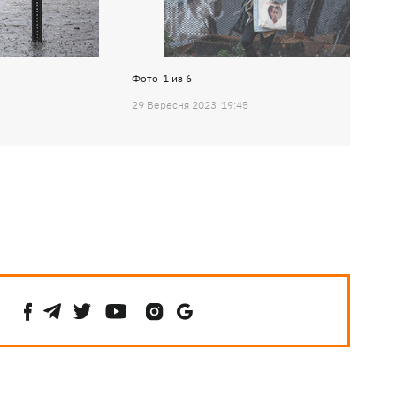
Фото
1
из
6
29 Вересня 2023
19:45