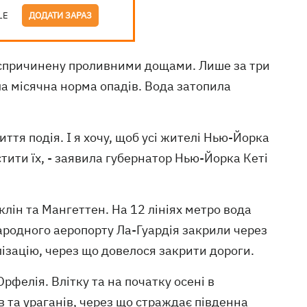
LE
ДОДАТИ ЗАРАЗ
 спричинену проливними дощами. Лише за три
ла місячна норма опадів. Вода затопила
ття подія. І я хочу, щоб усі жителі Нью-Йорка
ити їх, - заявила губернатор Нью-Йорка Кеті
лін та Мангеттен. На 12 лініях метро вода
народного аеропорту Ла-Гуардія закрили через
лізацію, через що довелося закрити дороги.
рфелія. Влітку та на початку осені в
 та ураганів, через що страждає південна