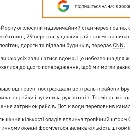
ПІДПИШІТЬСЯ НА НАС В GOOG
-Йорку оголосили надзвичайний стан через
повінь
,
 п'ятниці, 29 вересня, у деяких районах міста випа
олітен, дороги та підвали будинків, передає
CNN
.
кликаю усіх залишатися вдома. Це небезпечна для жи
халися до цього попередження, щоб ми могли захист
ьше від повені постраждали центральні райони Брук
ила на рейки і зупинила рух потягів. Термінал між
ення затримок рейсів. Потік води переповнив кана
льшення кількості опадів вплинув тропічний шторм О
ичному океані формується велика кількість штормів