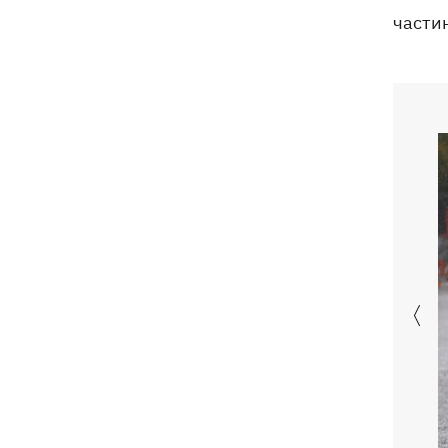
Чат Telegram, де координувалися акції
19:23
частин
за Федорова, видалили після
затримання адміну