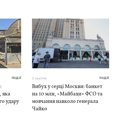
ПОДІЇ
3 серпня
ПОДІЇ
:
Вибух у серці Москви: банкет
, яка
на 10 млн, «Майбахи» ФСО та
го удару
мовчання навколо генерала
Чайко