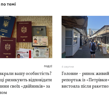
 по темі
ПОДІЇ
4 серпня
вкрали вашу особистість?
Головне - ринок живий
ці ризикують відповідати
репортаж із «Петрівки»
чини своїх «двійників» за
вистояла після ракетно
ном