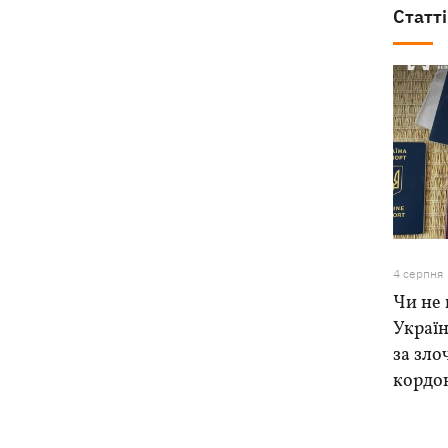
Статті
4 серпня
Чи не 
Україн
за зло
кордо