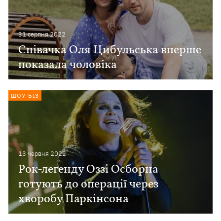
31 серпня 2022
Співачка Оля Цибульська вперше
показала чоловіка
ШОУ-БІЗ
13 червня 2022
Рок-легенду Оззі Осборна
готують до операції через
хворобу Паркінсона