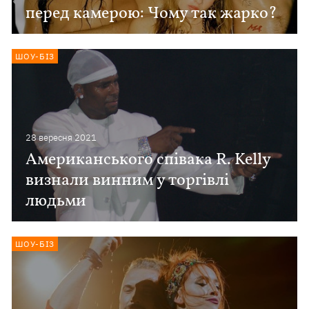
перед камерою: Чому так жарко?
ШОУ-БІЗ
28 вересня 2021
Американського співака R. Kelly
визнали винним у торгівлі
людьми
ШОУ-БІЗ