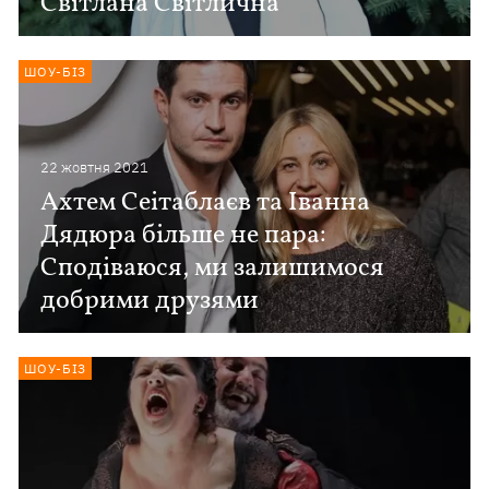
Світлана Світлична
ШОУ-БІЗ
22 жовтня 2021
Ахтем Сеітаблаєв та Іванна
Дядюра більше не пара:
Сподіваюся, ми залишимося
добрими друзями
ШОУ-БІЗ