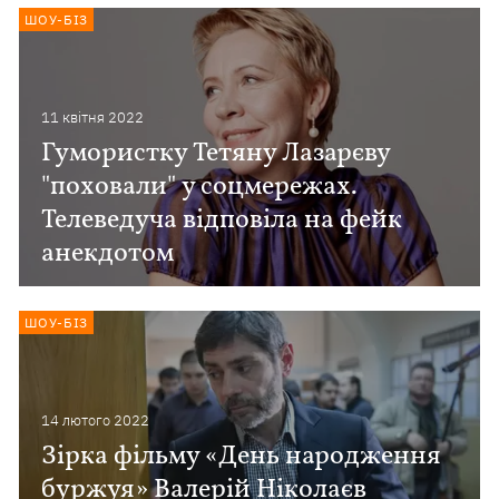
ШОУ-БІЗ
11 квiтня 2022
Гумористку Тетяну Лазарєву
"поховали" у соцмережах.
Телеведуча відповіла на фейк
анекдотом
ШОУ-БІЗ
14 лютого 2022
Зірка фільму «День народження
буржуя» Валерій Ніколаєв