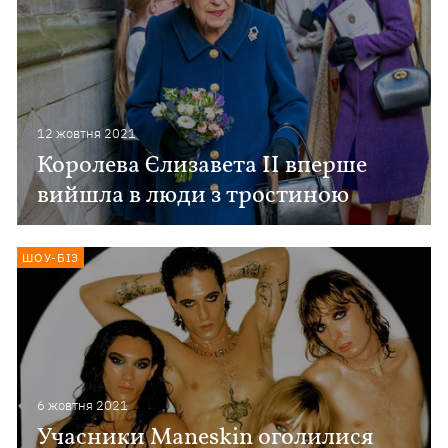
12 жовтня 2021
Королева Єлизавета II вперше
вийшла в люди з тростиною
ШОУ-БІЗ
6 жовтня 2021
Учасники Maneskin оголилися