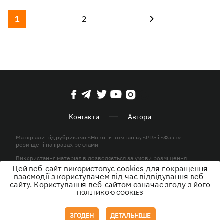
1
2
Контакти
Автори
Матеріали під рубриками «Новини компанії», «PR» і «Факт»
розміщені на правах реклами
Використання матеріалів дозволяється за умови розміщення
активного гіперпосилання на KP.UA в першому абзаці.
Цей веб-сайт використовує cookies для покращення
взаємодії з користувачем під час відвідування веб-
© ТОВ «ЮЛАВ МЕДІА» 2026. Всі права захищені.
сайту. Користування веб-сайтом означає згоду з його
ПОЛІТИКОЮ COOKIES
Дизайн
ЗГОДЕН
ДЕТАЛЬНІШЕ