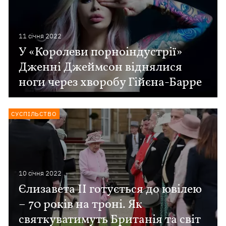
11 сiчня 2022
У «Королеви порноіндустрії»
Дженні Джеймсон віднялися
ноги через хворобу Гійєна-Барре
СУСПІЛЬСТВО
10 сiчня 2022
Єлизавета II готується до ювілею
– 70 років на троні. Як
святкуватимуть Британія та світ