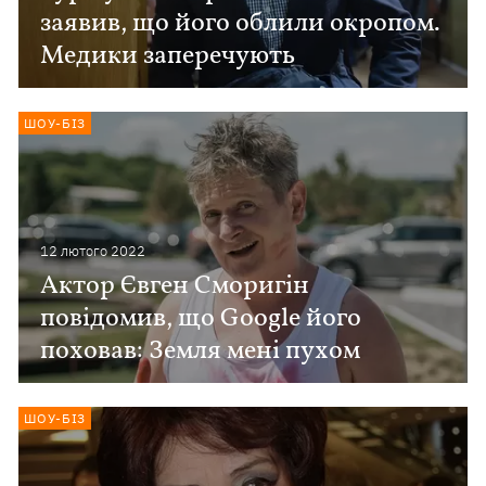
заявив, що його облили окропом.
Медики заперечують
ШОУ-БІЗ
12 лютого 2022
Актор Євген Сморигін
повідомив, що Google його
поховав: Земля мені пухом
ШОУ-БІЗ