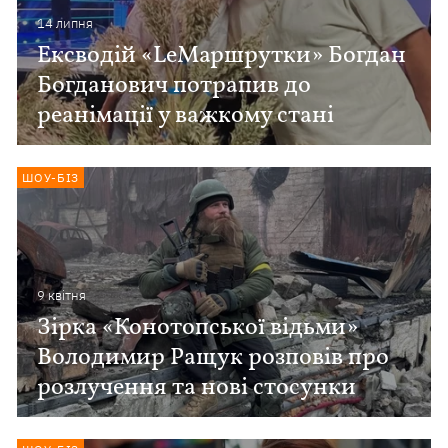
14 липня
Ексводій «LeМаршрутки» Богдан
Богданович потрапив до
реанімації у важкому стані
ШОУ-БІЗ
9 квiтня
Зірка «Конотопської відьми»
Володимир Ращук розповів про
розлучення та нові стосунки