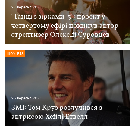
27 вересня 2021
"Танці з зірками-5": проект у
четвертому ефірі покинув актор-
стрептизер Олексій Суровцев
ШОУ-БІЗ
25 вересня 2021
ЗМІ: Том Круз розлучився з
актрисою Хейлі Етвелл