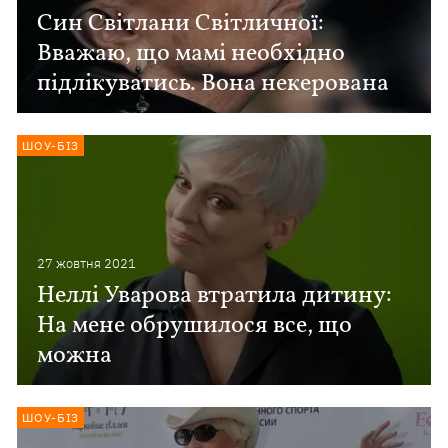
Син Світлани Світличної:
Вважаю, що мамі необхідно
підлікуватись. Вона некерована
ШОУ-БІЗ
27 жовтня 2021
Неллі Уварова втратила дитину:
На мене обрушилося все, що
можна
ШОУ-БІЗ