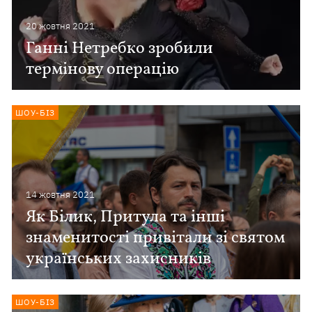
20 жовтня 2021
Ганні Нетребко зробили
термінову операцію
ШОУ-БІЗ
14 жовтня 2021
Як Білик, Притула та інші
знаменитості привітали зі святом
українських захисників
ШОУ-БІЗ