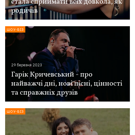
стала сприймати всіх довкола, як
родичів
ШОУ-БІЗ
29 березня 2023
Гарік Кричевський - про
найважчі дні, нові пісні, цінності
та справжніх друзів
ШОУ-БІЗ