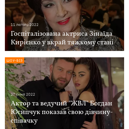
11 лютого 2022
Госпіталізована актриса Зінаїда
Кирієнко у вкрай тяжкому стані
ШОУ-БІЗ
27 сiчня 2022
Актор та ведучий "ЖВЛ" Богдан
Юсипчук показав свою дівчину-
співачку