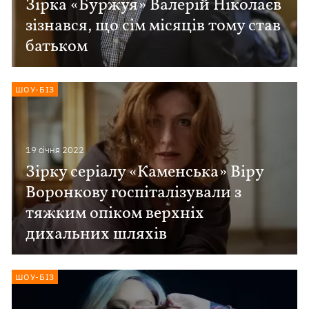
Зірка «Буржуя» Валерій Ніколаєв
зізнався, що сім місяців тому став
батьком
ШОУ-БІЗ
19 сiчня 2022
Зірку серіалу «Каменська» Віру
Воронкову госпіталізували з
тяжким опіком верхніх
дихальних шляхів
ШОУ-БІЗ