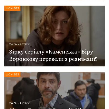
ШОУ-БІЗ
24 сiчня 2022
Зірку серіалу «Каменська» Віру
Воронкову перевели з реанімації
ШОУ-БІЗ
24 сiчня 2022