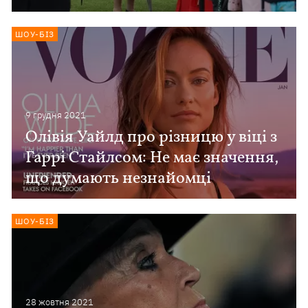
ШОУ-БІЗ
9 грудня 2021
Олівія Уайлд про різницю у віці з
Гаррі Стайлсом: Не має значення,
що думають незнайомці
ШОУ-БІЗ
28 жовтня 2021