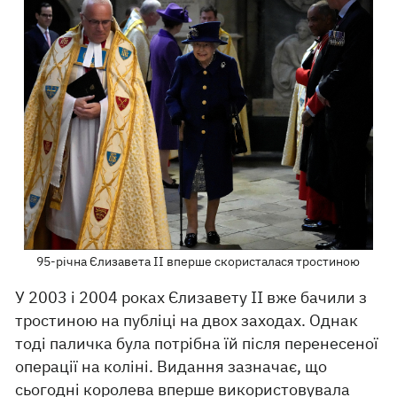
95-річна Єлизавета II вперше скористалася тростиною
У 2003 і 2004 роках Єлизавету II вже бачили з
тростиною на публіці на двох заходах. Однак
тоді паличка була потрібна їй після перенесеної
операції на коліні. Видання зазначає, що
сьогодні королева вперше використовувала