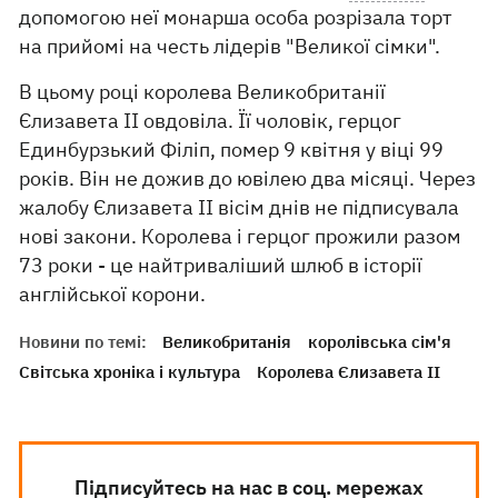
допомогою неї монарша особа розрізала торт
на прийомі на честь лідерів "Великої сімки".
В цьому році королева Великобританії
Єлизавета II овдовіла. Її чоловік, герцог
Единбурзький Філіп, помер 9 квітня у віці 99
років. Він не дожив до ювілею два місяці. Через
жалобу Єлизавета II вісім днів не підписувала
нові закони. Королева і герцог прожили разом
73 роки - це найтриваліший шлюб в історії
англійської корони.
Новини по темі:
Великобританія
королівська сім'я
Світська хроніка і культура
Королева Єлизавета II
Підписуйтесь на нас в соц. мережах