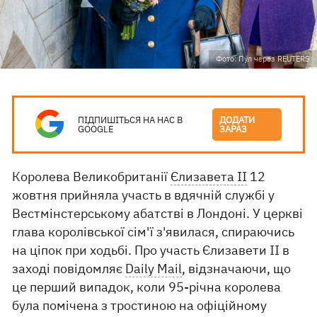
Фото: Пул через REUTERS
ПІДПИШІТЬСЯ НА НАС В
ДОДАТИ
GOOGLE
ЗАРАЗ
Королева Великобританії
Єлизавета II
12
жовтня прийняла участь в вдячній службі у
Вестмінстерському абатстві в Лондоні. У церкві
глава королівської сім'ї з'явилася, спираючись
на ціпок при ходьбі. Про участь Єлизавети II в
заході повідомляє
Daily Mail
, відзначаючи, що
це перший випадок, коли 95-річна королева
була помічена з тростиною на офіційному