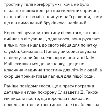
тростину «для комфорту» - і, хоча не було
вказано ніяких конкретних медичних причин,
вхід в абатство міг вплинути на її рішення, тому
що він вимощений бруківкою і нерівний.
Королеві вручили тростину після того, як вона
вийшла з лімузина, і, здавалося, вона рухалася
вільно, поки йшла до свого місця для початку
служби. Єлизавета II знову використовувала
паличку, коли йшла. Експерти, опитані Daily
Mail, схиляються до висновку, що це не
класична медична тростину для літніх людей, а
скоріше трекинговая палиця для пішої ходи.
Раніше повідомлялося, що в пресу потрапив
детальний план
похорону Єлизавети II
. Також
ми писали про те, що королева прекрасно
володіє не тільки тростиною, але і
шаблею
- за