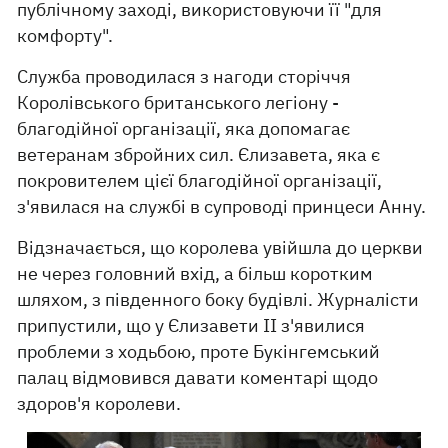
публічному заході, використовуючи її "для
комфорту".
Служба проводилася з нагоди сторіччя
Королівського британського легіону -
благодійної організації, яка допомагає
ветеранам збройних сил. Єлизавета, яка є
покровителем цієї благодійної організації,
з'явилася на службі в супроводі принцеси Анну.
Відзначається, що королева увійшла до церкви
не через головний вхід, а більш коротким
шляхом, з південного боку будівлі. Журналісти
припустили, що у Єлизавети II з'явилися
проблеми з ходьбою, проте Букінгемський
палац відмовився давати коментарі щодо
здоров'я королеви.