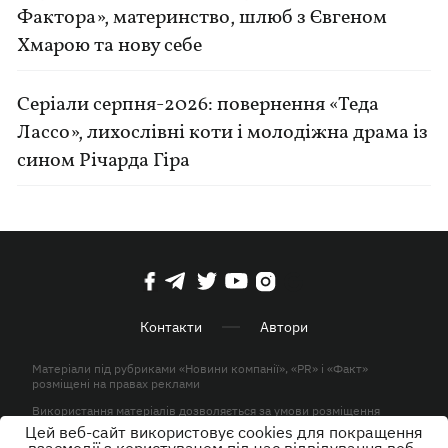
Фактора», материнство, шлюб з Євгеном
Хмарою та нову себе
Серіали серпня-2026: повернення «Теда
Лассо», лихослівні коти і молодіжна драма із
сином Річарда Гіра
Контакти
Автори
Матеріали під рубриками «Новини компанії», «PR» і «Факт»
розміщені на правах реклами
Використання матеріалів дозволяється за умови розміщення
активного гіперпосилання на KP.UA в першому абзаці.
Цей веб-сайт використовує cookies для покращення