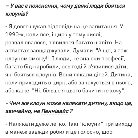
– У вас є пояснення, чому деякі люди бояться
клоунів?
- Я довго шукав відповідь на це запитання. У
1990-х, коли все, і цирк у тому числі,
розвалювалося, з'явилося багато шапіто. На
артистах заощаджували. Думали: "А що, я теж
клоуном зможу!". І люди, не знаючи професії,
багато бід наробили, ось тоді й з'явилися діти,
які бояться клоунів. Вони
лякали
дітей. Дитина,
коли приходить в цирк, або закохується в нього,
або каже: "Ні, більше я цього бачити не хочу".
- Чим же клоун може налякати дитину, якщо це,
звичайно, не
Пеннівайс
?
- Налякати дуже легко. Такі "клоуни" при виході
в манеж завжди робили це голосно, щоб