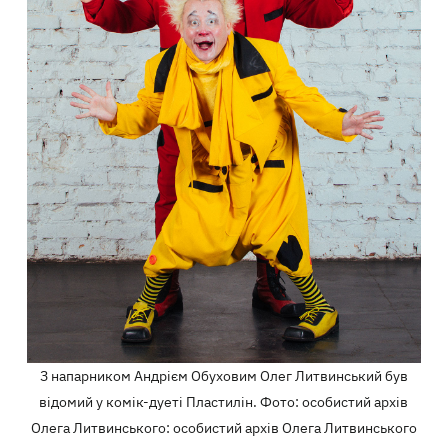
З напарником Андрієм Обуховим Олег Литвинський був
відомий у комік-дуеті Пластилін. Фото: особистий архів
Олега Литвинського: особистий архів Олега Литвинського