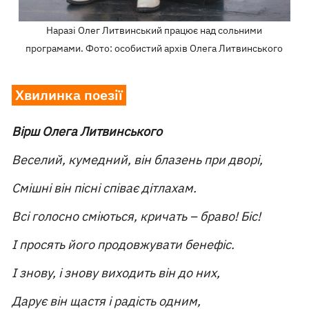
Наразі Олег Литвинський працює над сольними
програмами. Фото: особистий архів Олега Литвинського
Хвилинка поезії
Вірш Олега Литвинського
Веселий, кумедний, він блазень при дворі,
Смішні він пісні співає дітлахам.
Всі голосно сміються, кричать – браво! Біс!
І просять його продовжувати бенефіс.
І знову, і знову виходить він до них,
Дарує він щастя і радість одним,