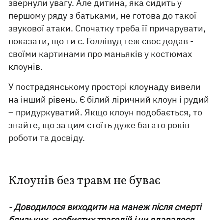
звернули увагу. Але дитина, яка сидить у
першому ряду з батьками, не готова до такої
звукової атаки. Спочатку треба її причарувати,
показати, що ти є. Голлівуд теж своє додав -
своїми картинами про маньяків у костюмах
клоунів.
У пострадянському просторі клоунаду вивели
на інший рівень. Є білий ліричний клоун і рудий
– придуркуватий. Якщо клоун подобається, то
знайте, що за цим стоїть дуже багато років
роботи та досвіду.
Клоунів без травм не буває
- Доводилося виходити на манеж після смерті
близьких, особистих трагедій і чи вдавалося