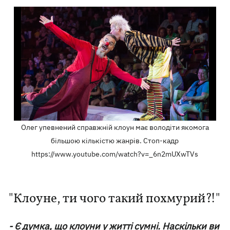
Олег упевнений справжній клоун має володіти якомога
більшою кількістю жанрів. Стоп-кадр
https://www.youtube.com/watch?v=_6n2mUXwTVs
"Клоуне, ти чого такий похмурий?!"
- Є думка, що клоуни у житті сумні. Наскільки ви