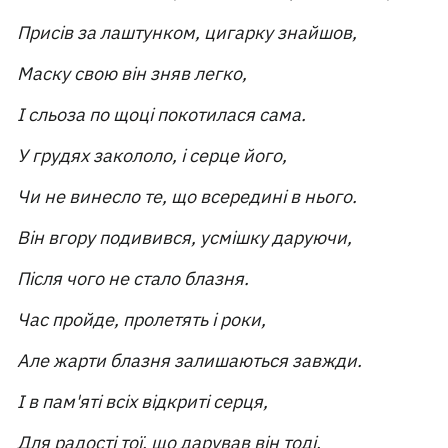
Присів за лаштунком, цигарку знайшов,
Маску свою він зняв легко,
І сльоза по щоці покотилася сама.
У грудях закололо, і серце його,
Чи не винесло те, що всередині в нього.
Він вгору подивився, усмішку даруючи,
Після чого не стало блазня.
Час пройде, пролетять і роки,
Але жарти блазня залишаються завжди.
І в пам'яті всіх відкриті серця,
Для радості тої, що дарував він тоді.