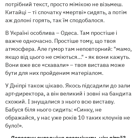
потрібний текст, просто мімікою не візьмеш.
Китайці – ті спочатку «мертві» сидять, а потім
аж долоні горять, так їм сподобалося.
В Україні особлива – Одеса. Там простіше і
важче одночасно. Простіше тому, що твоя
атмосфера. Але гумор там неповторний: "мамо,
якщо від цього не сміються..." - як вони кажуть.
Вони вже все «схавали» – твоя вистава може
бути для них пройденим матеріалом.
У Дніпрі також цікаво. Якось підсадили до зали
арт-директора, а він великий і зовні на бандита
схожий. І знущалися з нього всю виставу.
Бабуся біля нього сидить: «Синку, не
ображайся, у нас уже років 10 таких клоунів не
було!».