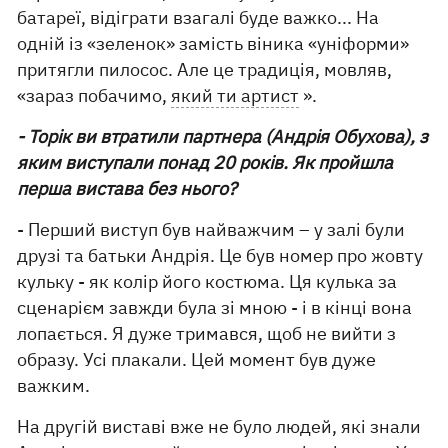
батареї, відіграти взагалі буде важко... На
одній із «зеленок» замість віника «уніформи»
притягли пилосос. Але це традиція, мовляв,
«зараз побачимо,
який ти артист
».
- Торік ви втратили партнера (Андрія Обухова), з
яким виступали понад 20 років. Як пройшла
перша вистава без нього?
- Перший виступ був найважчим – у залі були
друзі та батьки Андрія. Це був номер про жовту
кульку - як колір його костюма. Ця кулька за
сценарієм завжди була зі мною - і в кінці вона
лопається. Я дуже тримався, щоб не вийти з
образу. Усі плакали. Цей момент був дуже
важким.
На другій виставі вже не було людей, які знали