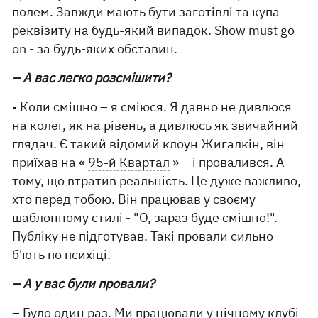
полем. Завжди мають бути заготівлі та купа
реквізиту на будь-який випадок. Show must go
on - за будь-яких обставин.
– А вас легко розсмішити?
- Коли смішно – я сміюся. Я давно не дивлюся
на колег, як на рівень, а дивлюсь як звичайний
глядач. Є такий відомий клоун Жигалкін, він
приїхав на «
95-й Квартал
» – і провалився. А
тому, що втратив реальність. Це дуже важливо,
хто перед тобою. Він працював у своєму
шаблонному стилі - "О, зараз буде смішно!".
Публіку не підготував. Такі провали сильно
б'ють по психіці.
– А у вас були провали?
– Було один раз. Ми працювали у нічному клубі