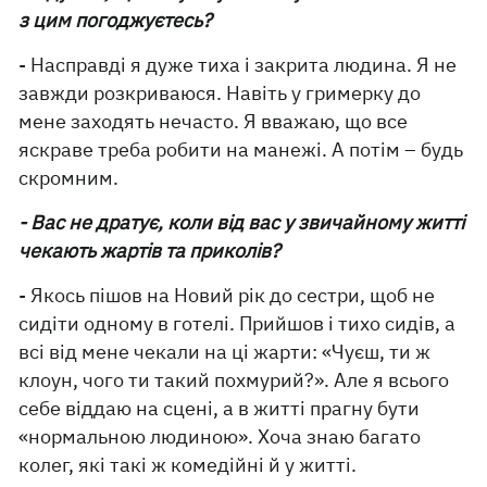
з цим погоджуєтесь?
- Насправді я дуже тиха і закрита людина. Я не
завжди розкриваюся. Навіть у гримерку до
мене заходять нечасто. Я вважаю, що все
яскраве треба робити на манежі. А потім – будь
скромним.
- Вас не дратує, коли від вас у звичайному житті
чекають жартів та приколів?
- Якось пішов на Новий рік до сестри, щоб не
сидіти одному в готелі. Прийшов і тихо сидів, а
всі від мене чекали на ці жарти: «Чуєш, ти ж
клоун, чого ти такий похмурий?». Але я всього
себе віддаю на сцені, а в житті прагну бути
«нормальною людиною». Хоча знаю багато
колег, які такі ж комедійні й у житті.