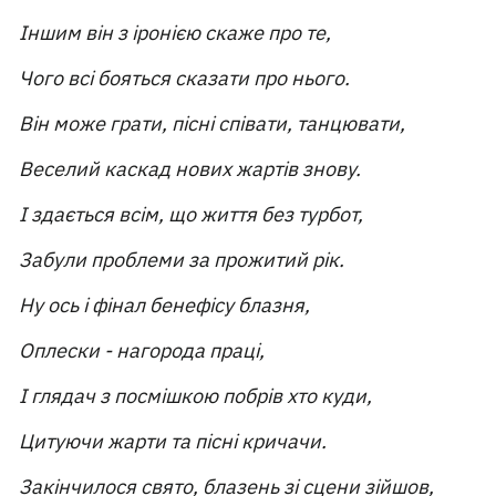
Іншим він з іронією скаже про те,
Чого всі бояться сказати про нього.
Він може грати, пісні співати, танцювати,
Веселий каскад нових жартів знову.
І здається всім, що життя без турбот,
Забули проблеми за прожитий рік.
Ну ось і фінал бенефісу блазня,
Оплески - нагорода праці,
І глядач з посмішкою побрів хто куди,
Цитуючи жарти та пісні кричачи.
Закінчилося свято, блазень зі сцени зійшов,