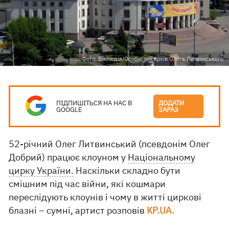
Фото: Вікіпедія/Особистий архів Олега Литвинського
ПІДПИШІТЬСЯ НА НАС В
ДОДАТИ
GOOGLE
ЗАРАЗ
52-річний Олег Литвинський (псевдонім Олег
Добрий) працює клоуном у
Національному
цирку України.
Наскільки складно бути
смішним під час війни, які кошмари
переслідують клоунів і чому в житті циркові
блазні – сумні, артист розповів
KP.UA.