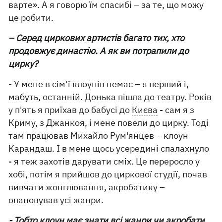
варте». А я говорю їм спасибі – за те, що можу
це робити.
– Серед циркових артистів багато тих, хто
продовжує династію. А як ви потрапили до
цирку?
- У мене в сім'ї клоунів немає – я перший і,
мабуть, останній. Донька пішла до театру. Років
у п'ять я приїхав до бабусі до
Києва
- сам я з
Криму, з Джанкоя, і мене повели до цирку. Тоді
там працював Михайло Рум'янцев – клоун
Карандаш. І в мене щось усередині спалахнуло
- я теж захотів дарувати сміх. Це переросло у
хобі, потім я прийшов до циркової студії, почав
вивчати жонглювання,
акробатику
–
опановував усі жанри.
- Тобто клоун має знати всі жанри чи акробати