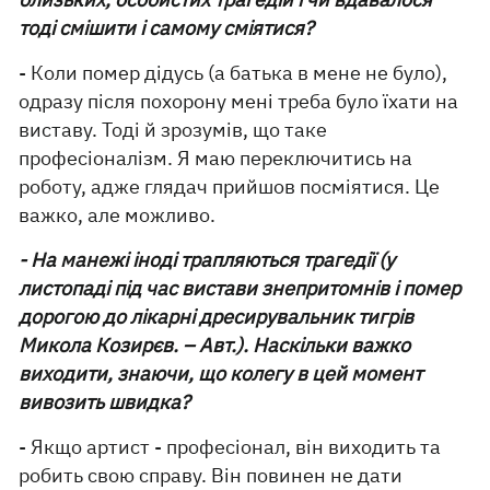
тоді смішити і самому сміятися?
- Коли помер дідусь (а батька в мене не було),
одразу після похорону мені треба було їхати на
виставу. Тоді й зрозумів, що таке
професіоналізм. Я маю переключитись на
роботу, адже глядач прийшов посміятися. Це
важко, але можливо.
- На манежі іноді трапляються трагедії (у
листопаді під час вистави знепритомнів і помер
дорогою до лікарні дресирувальник тигрів
Микола Козирєв. – Авт.). Наскільки важко
виходити, знаючи, що колегу в цей момент
вивозить швидка?
- Якщо артист - професіонал, він виходить та
робить свою справу. Він повинен не дати