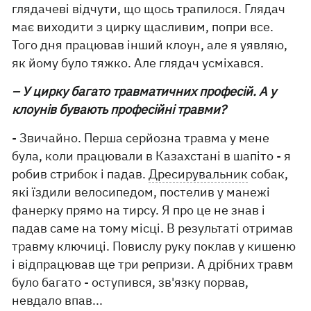
глядачеві відчути, що щось трапилося. Глядач
має виходити з цирку щасливим, попри все.
Того дня працював інший клоун, але я уявляю,
як йому було тяжко. Але глядач усміхався.
– У цирку багато травматичних професій. А у
клоунів бувають професійні травми?
- Звичайно. Перша серйозна травма у мене
була, коли працювали в Казахстані в шапіто - я
робив стрибок і падав.
Дресирувальник
собак,
які їздили велосипедом, постелив у манежі
фанерку прямо на тирсу. Я про це не знав і
падав саме на тому місці. В результаті отримав
травму ключиці. Повислу руку поклав у кишеню
і відпрацював ще три репризи. А дрібних травм
було багато - оступився, зв'язку порвав,
невдало впав...