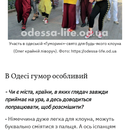
Участь в одеській «Гуморині»-свято для будь-якого клоуна
(Олег крайній ліворуч). Фото: https://odessa-life.od.ua
В Одесі гумор особливий
- Чи є міста, країни, в яких глядач завжди
приймає на ура, а десь доводиться
попрацювати, щоб розсмішити?
- Німеччина дуже легка для клоуна, можуть
буквально сміятися з пальця. А ось іспанцям