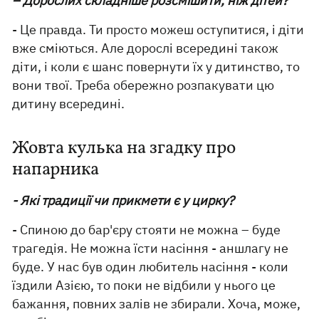
– Дорослих складніше розсмішити, ніж дітей?
- Це правда. Ти просто можеш оступитися, і діти
вже сміються. Але дорослі всередині також
діти, і коли є шанс повернути їх у дитинство, то
вони твої. Треба обережно розпакувати цю
дитину всередині.
Жовта кулька на згадку про
напарника
- Які традиції чи прикмети є у цирку?
- Спиною до бар'єру стояти не можна – буде
трагедія. Не можна їсти насіння - аншлагу не
буде. У нас був один любитель насіння - коли
їздили Азією, то поки не відбили у нього це
бажання, повних залів не збирали. Хоча, може,