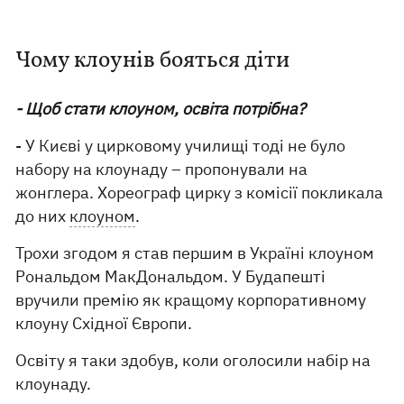
Чому клоунів бояться діти
- Щоб стати клоуном, освіта потрібна?
- У Києві у цирковому училищі тоді не було
набору на клоунаду – пропонували на
жонглера. Хореограф цирку з комісії покликала
до них
клоуном
.
Трохи згодом я став першим в Україні клоуном
Рональдом МакДональдом. У Будапешті
вручили премію як кращому корпоративному
клоуну Східної Європи.
Освіту я таки здобув, коли оголосили набір на
клоунаду.