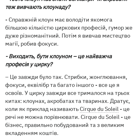
теж вивчають клоунаду?
- Справжній клоун має володіти якомога
більшою кількістю циркових професій, гумор же
дуже різноманітний. Потім я вивчав мистецтво
магії, робив фокуси.
- Виходить, бути клоуном – це найважча
професія у цирку?
– Це завжди було так. Стрибки, жонглювання,
фокуси, еквілібр та багато іншого - все це я
освоїв. У цирку завжди все трималося на трьох
китах: клоунах, акробатах та тваринах. Дратує,
коли як приклад називають
Cirque du Soleil
- це
речі не можна порівнювати. Cirque du Soleil - це
бізнес, правильно побудований та з великим
вкладенням коштів.