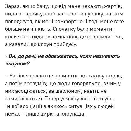
Зараз, якщо бачу, що від мене чекають жартів,
видаю парочку, щоб заспокоїти публіку, а потім
поводжуся, як мені комфортно. І тоді мене вже
більше не чіпають. Спочатку були моменти,
коли я страждав у компаніях, де говорили – «о,
а казали, що клоун прийде!».
- Ви, до речі, не ображаєтесь, коли називають
клоуном?
– Раніше просив не називати щось клоунадою,
а потім зрозумів, що люди говорять те, з чим у
них асоціюється, за шаблоном, навіть не
замислюються. Тепер усміхнувся – та й усе.
Іншої асоціації в якихось ситуаціях у людей
немає – лише цирк та клоунада.