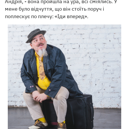
Андрія, - вона пройшла на ура, всі сміялись. У
мене було відчуття, що він стоїть поруч і
поплескує по плечу: «Іди вперед».