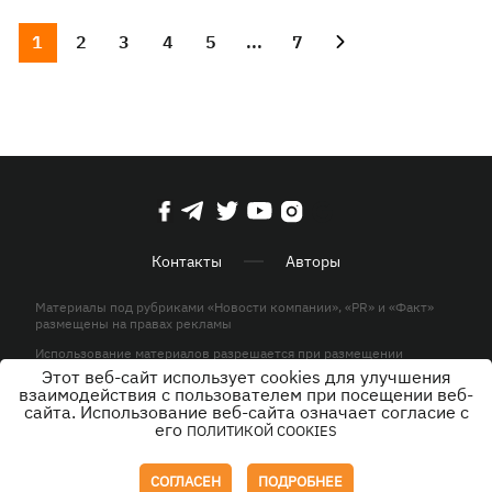
1
2
3
4
5
...
7
Контакты
Авторы
Материалы под рубриками «Новости компании», «PR» и «Факт»
размещены на правах рекламы
Использование материалов разрешается при размещении
активной гиперссылки на KP.UA в первом абзаце.
Этот веб-сайт использует cookies для улучшения
взаимодействия с пользователем при посещении веб-
© ООО «ЮЛАВ МЕДИА»,2026. Все права защищены.
сайта. Использование веб-сайта означает согласие с
его
ПОЛИТИКОЙ COOKIES
Дизайн
СОГЛАСЕН
ПОДРОБНЕЕ