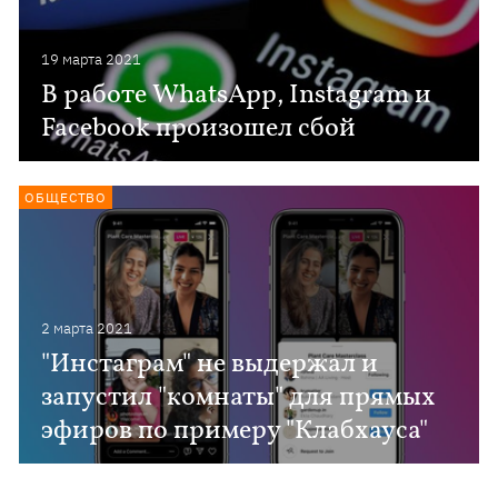
19 марта 2021
В работе WhatsApp, Instagram и
Facebook произошел сбой
ОБЩЕСТВО
2 марта 2021
"Инстаграм" не выдержал и
запустил "комнаты" для прямых
эфиров по примеру "Клабхауса"