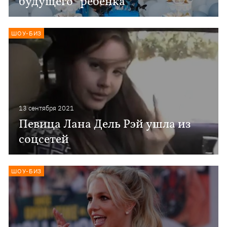
будущего “ребенка”
ШОУ-БИЗ
13 сентября 2021
Певица Лана Дель Рэй ушла из
соцсетей
ШОУ-БИЗ