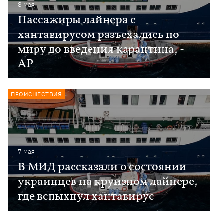
8 мая
Пассажиры лайнера с
хантавирусом разъехались по
миру до введения карантина, -
АР
ПРОИСШЕСТВИЯ
7 мая
В МИД рассказали о состоянии
украинцев на круизном лайнере,
где вспыхнул хантавирус