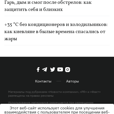
Гарь, дым и смог после обстрелов: как
защитить себя и близких
+35 °C без кондиционеров и холодильников:
как киевляне в былые времена спасались от
жары
Контакты
Авторы
Материалы под рубриками «Новости компании», «PR» и «Факт»
размещены на правах рекламы
Использование материалов разрешается при размещении
активной гиперссылки на KP.UA в первом абзаце.
Этот веб-сайт использует cookies для улучшения
взаимодействия с пользователем при посещении веб-
© ООО «ЮЛАВ МЕДИА»,2026. Все права защищены.