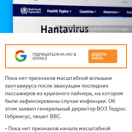
Фото: Samuel Boivin/NurPhoto via Getty Images
ПІДПИШІТЬСЯ НА НАС В
ДОДАТИ
GOOGLE
ЗАРАЗ
Пока нет признаков масштабной вспышки
хантавируса
после эвакуации последних
пассажиров из круизного лайнера, на котором
были зафиксированы случаи инфекции. Об
этом заявил генеральный директор ВОЗ Тедрос
Гебреисус, пишет
BBC
.
- Пока нет признаков начала масштабной