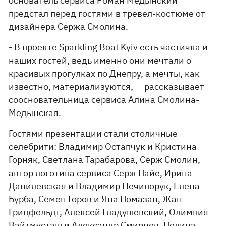
основатель сервиса Роман Медынский
предстал перед гостями в тревел-костюме от
дизайнера Сержа Смолина.
- В проекте Sparkling Boat Kyiv есть частичка и
наших гостей, ведь именно они мечтали о
красивых прогулках по Днепру, а мечты, как
известно, материализуются, — рассказывает
соосновательница сервиса Алина Смолина-
Медынская.
Гостями презентации стали столичные
селебрити: Владимир Остапчук и Кристина
Горняк, Светлана Тарабарова, Серж Смолин,
автор логотипа сервиса Серж Пайе, Ирина
Данилевская и Владимир Нечипорук, Елена
Бурба, Семен Горов и Яна Помазан, Жан
Грицфельдт, Алексей Гладушевский, Олимпия
Вайтмусташ и Александр Смирнов, Полина