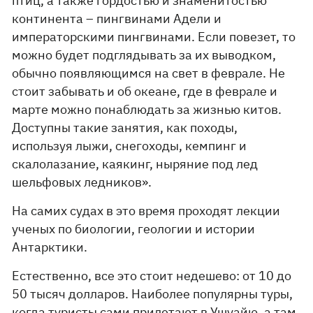
птиц, а также гордостью и знаменитостью
континента – пингвинами Адели и
императорскими пингвинами. Если повезет, то
можно будет подглядывать за их выводком,
обычно появляющимся на свет в феврале. Не
стоит забывать и об океане, где в феврале и
марте можно понаблюдать за жизнью китов.
Доступны такие занятия, как походы,
используя лыжи, снегоходы, кемпинг и
скалолазание, каякинг, ныряние под лед
шельфовых ледников».
На самих судах в это время проходят лекции
ученых по биологии, геологии и истории
Антарктики.
Естественно, все это стоит недешево: от 10 до
50 тысяч долларов. Наиболее популярны туры,
когда туристы сами прилетают в Ушуайю, а там