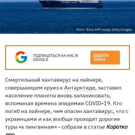
Фото: Фото AFP через Getty Images
ПІДПИШІТЬСЯ НА НАС В
ДОДАТИ
GOOGLE
ЗАРАЗ
Смертельный хантавирус на лайнере,
совершающем круиз к
Антарктиде
, заставил
население планеты вновь запаниковать,
вспоминая времена эпидемии COVID-19. Кто
погиб на лайнере, чем опасен хантавирус, что с
украинцами и как вообще проходят дорогие
туры «к пингвинам» - собрали в статье
Коротко
про
.