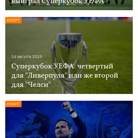
выиграл Суперкубок УЕФА
СПОРТ
14 августа 2019
Суперкубок УЕФА: четвертый
для "Ливерпуля" или же второй
для "Челси"
СПОРТ