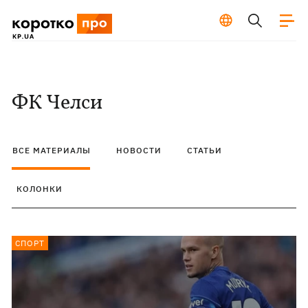
ФК Челси
ВСЕ МАТЕРИАЛЫ
НОВОСТИ
СТАТЬИ
КОЛОНКИ
СПОРТ