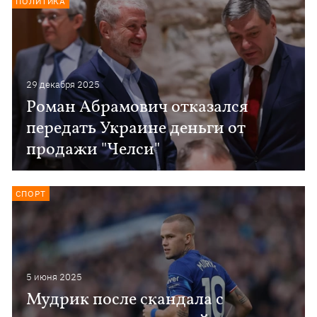
ПОЛИТИКА
29 декабря 2025
Роман Абрамович отказался
передать Украине деньги от
продажи "Челси"
СПОРТ
5 июня 2025
Мудрик после скандала с