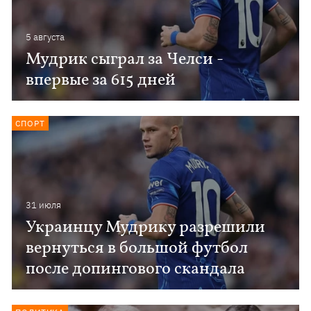
5 августа
Мудрик сыграл за Челси -
впервые за 615 дней
СПОРТ
31 июля
Украинцу Мудрику разрешили
вернуться в большой футбол
после допингового скандала