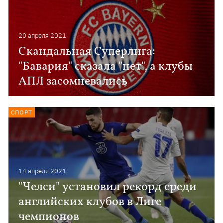
20 апреля 2021
Скандальная Суперлига:
"Бавария" сказала "нет", а клубы
АПЛ засомневались
СПОРТ
14 апреля 2021
"Челси" установил рекорд среди
английских клубов в Лиге
чемпионов