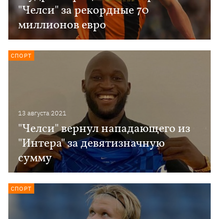
"Челси" за рекордные 70
миллионов евро
СПОРТ
13 августа 2021
"Челси" вернул нападающего из
"Интера" за девятизначную
сумму
СПОРТ