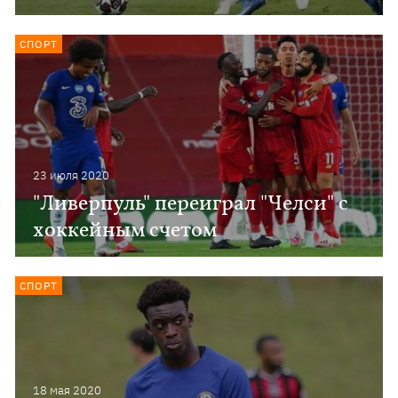
СПОРТ
23 июля 2020
"Ливерпуль" переиграл "Челси" с
хоккейным счетом
СПОРТ
18 мая 2020