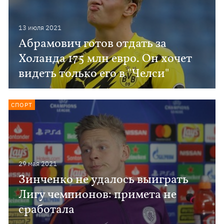
13 июля 2021
Абрамович готов отдать за
Холанда 175 млн евро. Он хочет
видеть только его в "Челси"
СПОРТ
29 мая 2021
Зинченко не удалось выиграть
Лигу чемпионов: примета не
сработала