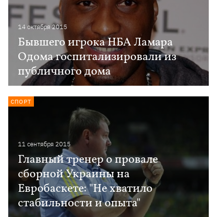
14 октября 2015
Бывшего игрока НБА Ламара
Одома госпитализировали из
публичного дома
СПОРТ
11 сентября 2015
Главный тренер о провале
сборной Украины на
Евробаскете: "Не хватило
стабильности и опыта"