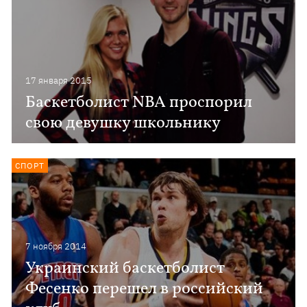
17 января 2015
Баскетболист NBA проспорил
свою девушку школьнику
СПОРТ
7 ноября 2014
Украинский баскетболист
Фесенко перешел в российский