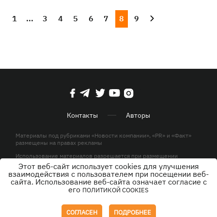
1
...
3
4
5
6
7
8
9
Контакты
Авторы
Материалы под рубриками «Новости компании», «PR» и «Факт»
размещены на правах рекламы
Использование материалов разрешается при размещении
активной гиперссылки на KP.UA в первом абзаце.
Этот веб-сайт использует cookies для улучшения
взаимодействия с пользователем при посещении веб-
© ООО «ЮЛАВ МЕДИА»,2026. Все права защищены.
сайта. Использование веб-сайта означает согласие с
его
ПОЛИТИКОЙ COOKIES
Дизайн
СОГЛАСЕН
ПОДРОБНЕЕ