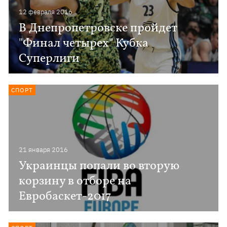
12 февраля 2016
В Днепропетровске пройдет
"Финал четырех" Кубка
Суперлиги
СПОРТ
21 января 2016
Украинцы попали во вторую
корзину в отборе на
Евробаскет-2017