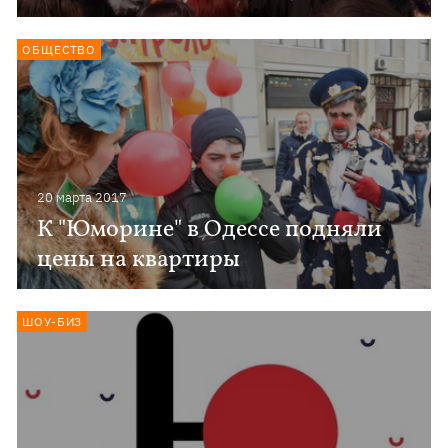
ОБЩЕСТВО
20 марта 2017
К "Юморине" в Одессе подняли
цены на квартиры
ШОУ-БИЗ