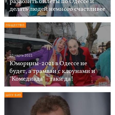
развозить билеты по Одессе и
делать людей немного счастливее
ОБЩЕСТВО
10 марта 2021
Юморины-2021 в Одессе не
будет, а трамваи с клоунами и
"Комедиада" - таки да!
ШОУ-БИЗ