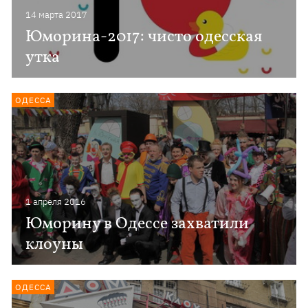
14 марта 2017
Юморина-2017: чисто одесская
утка
ОДЕССА
1 апреля 2016
Юморину в Одессе захватили
клоуны
ОДЕССА