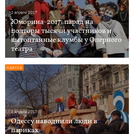
2 апреля 2017
Юморина-2017: парад на
полторы тысячи участников и
вытоптанные клумбы у Оперного
театра
ОДЕССА
2 апреля 2017
Одессу наводнили люди в
париках