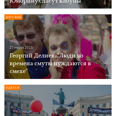
Юморину спасут клоуны
ШОУ-БИЗ
27 марта 2015
Георгий Делиев: "Люди во
времена смуты нуждаются в
смехе"
ОДЕССА