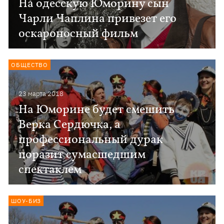
На одесскую Юморину сын
Чарли Чаплина привезет его
оскароносный фильм
ОБЩЕСТВО
23 марта 2018
На Юморине будет смешить
Верка Сердючка, а
профессиональный дурак
поразит сумасшедшим
спектаклем
ШОУ-БИЗ