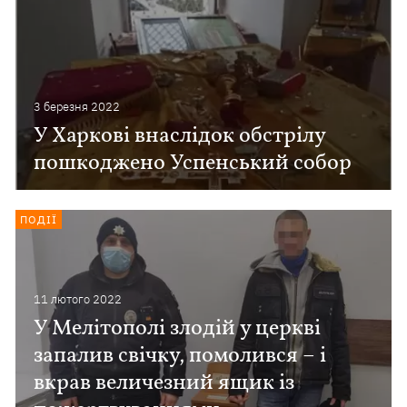
3 березня 2022
У Харкові внаслідок обстрілу
пошкоджено Успенський собор
ПОДІЇ
11 лютого 2022
У Мелітополі злодій у церкві
запалив свічку, помолився – і
вкрав величезний ящик із