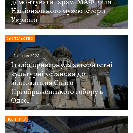
демонтувати "храм-МАФ" біля
Національного музею історії
України
СУСПІЛЬСТВО
11 серпня 2023
Італія привернула авторитетні
культурні установи до
відновлення Спасо-
Преображенського собору в
Одесі
ПОЛІТИКА