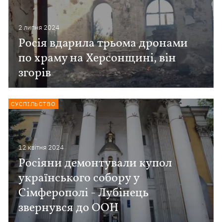
2 липня 2024
Росія вдарила трьома дронами
по храму на Херсонщині, він
згорів
СУСПІЛЬСТВО
12 квiтня 2024
Росіяни демонтували купол
українського собору у
Сімферополі - Лубінець
звернувся до ООН