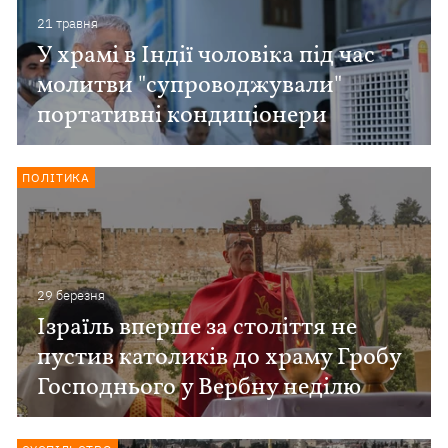
21 травня
У храмі в Індії чоловіка під час
молитви "супроводжували"
портативні кондиціонери
ПОЛІТИКА
29 березня
Ізраїль вперше за століття не
пустив католиків до храму Гробу
Господнього у Вербну неділю