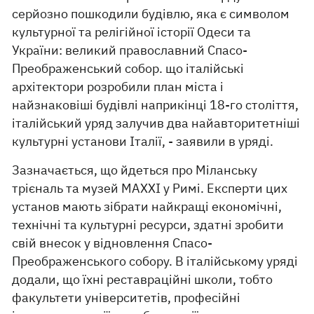
серйозно пошкодили будівлю, яка є символом
культурної та релігійної історії Одеси та
України: великий православний Спасо-
Преображенський собор. що італійські
архітектори розробили план міста і
найзнаковіші будівлі наприкінці 18-го століття,
італійський уряд залучив два найавторитетніші
культурні установи Італії, - заявили в уряді.
Зазначається, що йдеться про Міланську
трієналь та музей MAXXI у Римі. Експерти цих
установ мають зібрати найкращі економічні,
технічні та культурні ресурси, здатні зробити
свій внесок у відновлення Спасо-
Преображенського собору. В італійському уряді
додали, що їхні реставраційні школи, тобто
факультети університетів, професійні