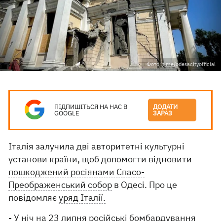
Фото: t.me/odesacityofficial
ПІДПИШІТЬСЯ НА НАС В
ДОДАТИ
GOOGLE
ЗАРАЗ
Італія залучила дві авторитетні культурні
установи країни, щоб допомогти відновити
пошкоджений росіянами Спасо-
Преображенський собор
в Одесі. Про це
повідомляє
уряд Італії.
- У ніч на 23 липня російські бомбардування