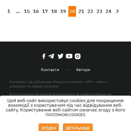
1
...
15
16
17
18
19
20
21
22
23
24
Контакти
Автори
Матеріали під рубриками «Новини компанії», «PR» і «Факт»
розміщені на правах реклами
Використання матеріалів дозволяється за умови розміщення
активного гіперпосилання на KP.UA в першому абзаці.
Цей веб-сайт використовує cookies для покращення
взаємодії з користувачем під час відвідування веб-
© ТОВ «ЮЛАВ МЕДІА» 2026. Всі права захищені.
сайту. Користування веб-сайтом означає згоду з його
ПОЛІТИКОЮ COOKIES
Дизайн
ЗГОДЕН
ДЕТАЛЬНІШЕ