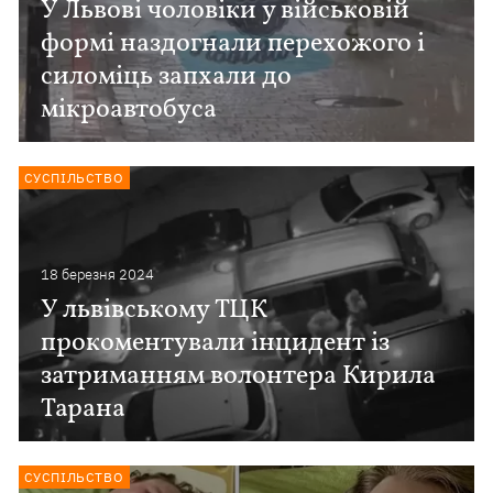
У Львові чоловіки у військовій
формі наздогнали перехожого і
силоміць запхали до
мікроавтобуса
СУСПІЛЬСТВО
18 березня 2024
У львівському ТЦК
прокоментували інцидент із
затриманням волонтера Кирила
Тарана
СУСПІЛЬСТВО