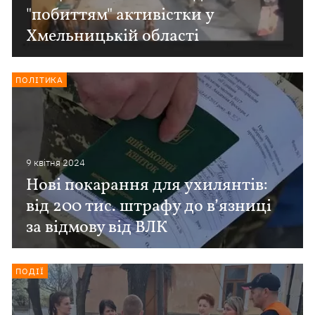
"побиттям" активістки у
Хмельницькій області
ПОЛІТИКА
9 квiтня 2024
Нові покарання для ухилянтів:
від 200 тис. штрафу до в’язниці
за відмову від ВЛК
ПОДІЇ