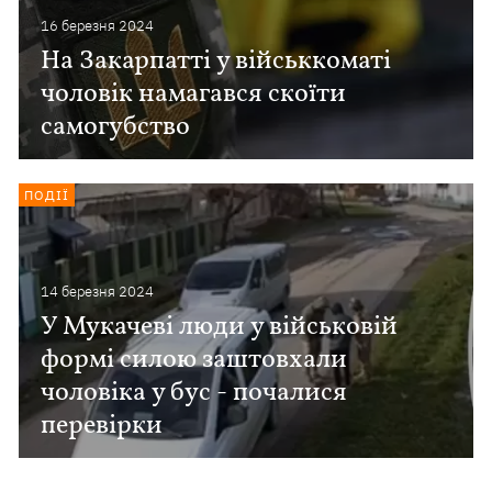
16 березня 2024
На Закарпатті у військкоматі
чоловік намагався скоїти
самогубство
ПОДІЇ
14 березня 2024
У Мукачеві люди у військовій
формі силою заштовхали
чоловіка у бус - почалися
перевірки