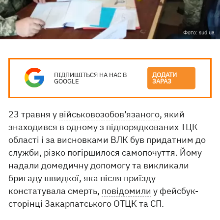
Фото: sud.ua
ПІДПИШІТЬСЯ НА НАС В
ДОДАТИ
GOOGLE
ЗАРАЗ
23 травня у
військовозобов’язаного
, який
знаходився в одному з підпорядкованих ТЦК
області і за висновками ВЛК був придатним до
служби, різко погіршилося самопочуття. Йому
надали домедичну допомогу та викликали
бригаду швидкої, яка після приїзду
констатувала смерть,
повідомили
у фейсбук-
сторінці Закарпатського ОТЦК та СП.