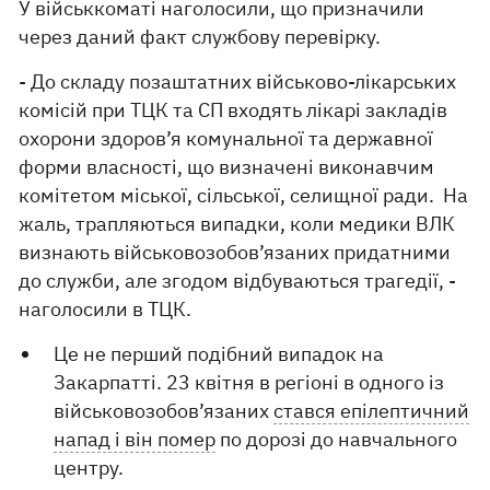
У військкоматі наголосили, що призначили
через даний факт службову перевірку.
- До складу позаштатних військово-лікарських
комісій при ТЦК та СП входять лікарі закладів
охорони здоров’я комунальної та державної
форми власності, що визначені виконавчим
комітетом міської, сільської, селищної ради. На
жаль, трапляються випадки, коли медики ВЛК
визнають військовозобов’язаних придатними
до служби, але згодом відбуваються трагедії, -
наголосили в ТЦК.
Це не перший подібний випадок на
Закарпатті. 23 квітня в регіоні в одного із
військовозобов’язаних
стався епілептичний
напад і він помер
по дорозі до навчального
центру.