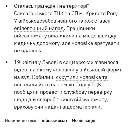
Сталась трагедія і на території
Саксаганського ТЦК та СП м. Кривого Рогу.
У військовозобов'язаного також
стався
епілептичний напад
. Працівники
військкомату викликали на місце швидку
медичну допомогу, але чоловіка врятувати
не вдалось.
19 квітня у Львові в соцмережах з’явилося
відео, на якому чоловіки у військовій формі
на вул. Кобилиці
скрутили чоловіка та
повалили його на землю
. Тоді у ТЦК
пообіцяли провести службову перевірку
щодо дій співробітників військкомату,
враховуючи надані відеоматеріали.
Новини по темі:
військкомат
Мобілізація