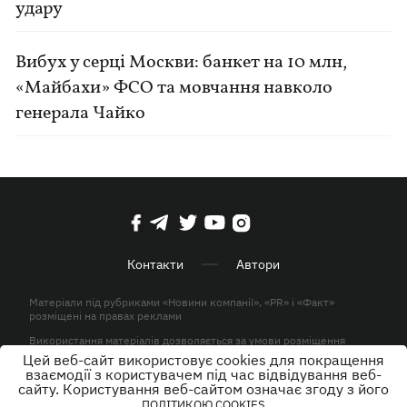
удару
Вибух у серці Москви: банкет на 10 млн,
«Майбахи» ФСО та мовчання навколо
генерала Чайко
Контакти
Автори
Матеріали під рубриками «Новини компанії», «PR» і «Факт»
розміщені на правах реклами
Використання матеріалів дозволяється за умови розміщення
активного гіперпосилання на KP.UA в першому абзаці.
Цей веб-сайт використовує cookies для покращення
взаємодії з користувачем під час відвідування веб-
© ТОВ «ЮЛАВ МЕДІА» 2026. Всі права захищені.
сайту. Користування веб-сайтом означає згоду з його
ПОЛІТИКОЮ COOKIES