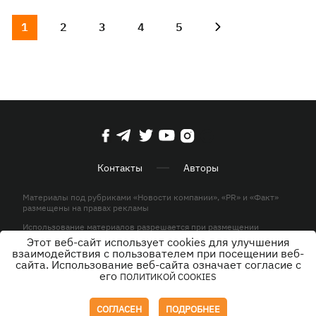
1
2
3
4
5
Контакты
Авторы
Материалы под рубриками «Новости компании», «PR» и «Факт»
размещены на правах рекламы
Использование материалов разрешается при размещении
активной гиперссылки на KP.UA в первом абзаце.
Этот веб-сайт использует cookies для улучшения
взаимодействия с пользователем при посещении веб-
© ООО «ЮЛАВ МЕДИА»,2026. Все права защищены.
сайта. Использование веб-сайта означает согласие с
его
ПОЛИТИКОЙ COOKIES
Дизайн
СОГЛАСЕН
ПОДРОБНЕЕ