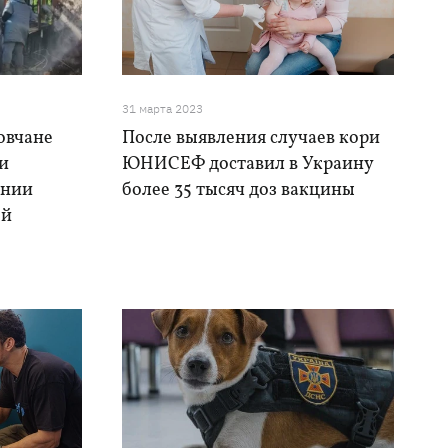
31 марта 2023
овчане
После выявления случаев кори
и
ЮНИСЕФ доставил в Украину
ении
более 35 тысяч доз вакцины
ой