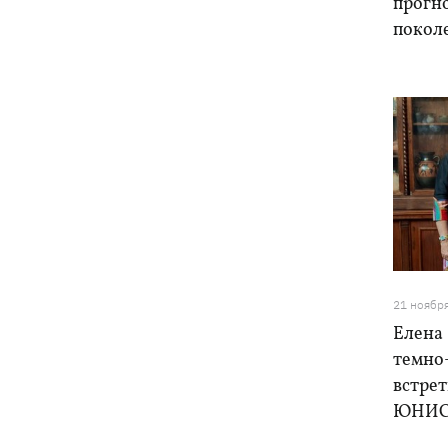
прогн
покол
21 ноябр
Елена 
темно
встрет
ЮНИСЕ