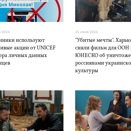
я 2024
21 июня 2024
ники используют
"Убитые мечты". Харьк
ивые акции от UNICEF
сняли фильм для ООН 
бора личных данных
ЮНЕСКО об уничтож
нцев
россиянами украинск
культуры