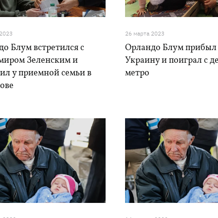
 2023
26 марта 2023
о Блум встретился с
Орландо Блум прибыл
миром Зеленским и
Украину и поиграл с д
ил у приемной семьи в
метро
ове