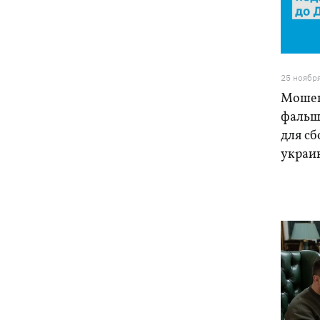
Российские дроны уничтожили депо
19:15
"Укрпочты" в Павлограде, погибли
сотрудники
Зеленский учредил новый праздник -
18:43
25 ноябр
День войск связи и
Мошен
кибербезопасности ВСУ
фальш
Украинский кандидат в судьи МКС
для с
18:13
Кишакевич не прошел тест на знание
украи
языков
18:05
Кадровая реформа Драпатого:
Валерий Маркус может стать
«генералом всех сержантов» ВСУ
Оленивка: «Азов», СБУ и Офис
17:58
Генпрокурора обнародовали новые
детали теракта против украинских
военнопленных