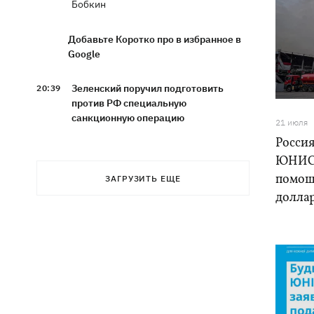
Бобкин
Добавьте Коротко про в избранное в
Google
Зеленский поручил подготовить
20:39
против РФ специальную
санкционную операцию
21 июля
Росси
Дроны СБУ поразили два корабля ФСБ
20:12
ЮНИСЕ
РФ "Балаклава" и "Керчь"
помощ
ЗАГРУЗИТЬ ЕЩЕ
долла
Зеленский подписал указы об
19:40
увольнении еще четырех послов
Сердце не выдержало - в результате
19:19
атаки РФ в приюте на Киевщине
погибли собаки