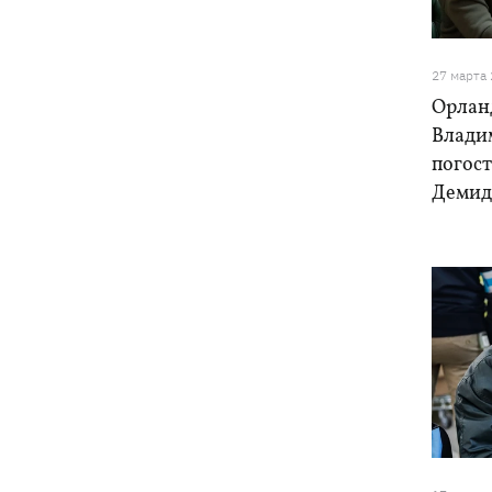
27 марта
Орланд
Влади
погост
Демид