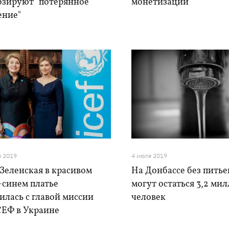
озируют "потерянное
монетизации
ение"
я 2019
4 июля 2019
Зеленская в красивом
На Донбассе без пить
-синем платье
могут остаться 3,2 ми
илась с главой миссии
человек
Ф в Украине