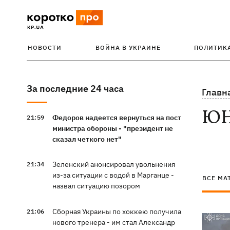
НОВОСТИ
ВОЙНА В УКРАИНЕ
ПОЛИТИК
За последние 24 часа
Главн
Ю
Федоров надеется вернуться на пост
21:59
министра обороны - "президент не
сказал четкого нет"
Зеленский анонсировал увольнения
21:34
из-за ситуации с водой в Марганце -
ВСЕ МА
назвал ситуацию позором
Сборная Украины по хоккею получила
21:06
нового тренера - им стал Александр