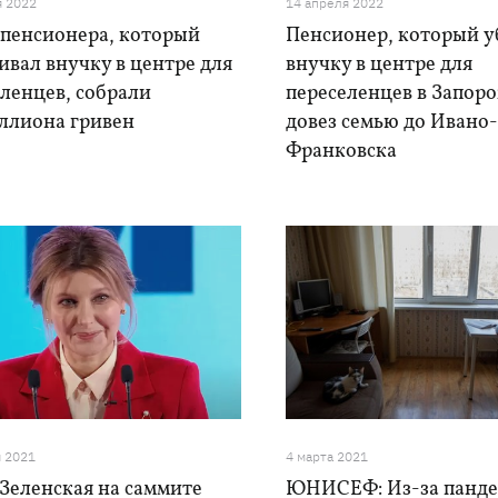
я 2022
14 апреля 2022
 пенсионера, который
Пенсионер, который 
вал внучку в центре для
внучку в центре для
ленцев, собрали
переселенцев в Запор
ллиона гривен
довез семью до Ивано
Франковска
я 2021
4 марта 2021
Зеленская на саммите
ЮНИСЕФ: Из-за панде