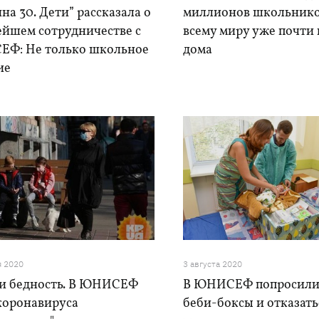
на 30. Дети” рассказала о
миллионов школьнико
ейшем сотрудничестве с
всему миру уже почти 
Ф: Не только школьное
дома
ие
я 2020
3 августа 2020
 и бедность. В ЮНИСЕФ
В ЮНИСЕФ попросили 
коронавируса
беби-боксы и отказать