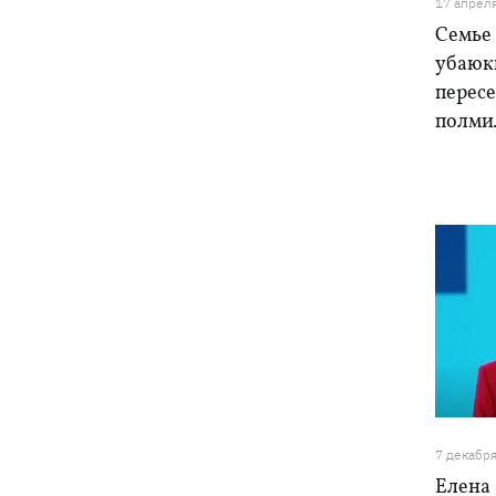
17 апрел
Семье
убаюки
пересе
полми
7 декабр
Елена 