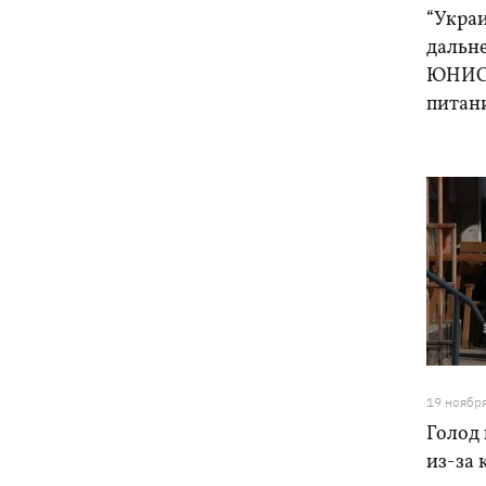
“Украи
дальн
ЮНИСЕ
питан
19 ноябр
Голод
из-за 