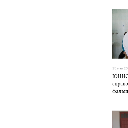
15 мая 2
ЮНИСЕ
справ
фальш