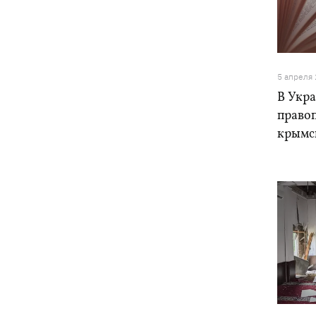
07:00
5000 гривен на первоклассника: все,
что нужно знать о «Пакунке
школяра» в 2026 году
5 апреля
07:00
В госпитализации отказать: что не
В Укр
так с приказом Минздрава и какие
теперь критерии для лечения в
право
стационаре
крымс
Обзывал бандеровцами и выгонял из
06:57
Польши: в Гданьске поляк избил
соотечественников, приняв их за
украинцев
"Динамо" обыграло Карабах в
06:26
квалификации Лиги конференций
7 августа – какой сегодня праздник,
05:30
что сегодня нельзя делать, традиции и