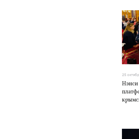
25 октяб
Нэнси
платф
крымс