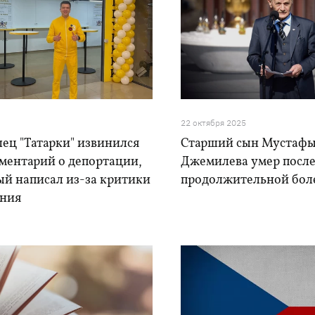
22 октября 2025
ец "Татарки" извинился
Старший сын Мустаф
мментарий о депортации,
Джемилева умер посл
ый написал из-за критики
продолжительной бол
ения