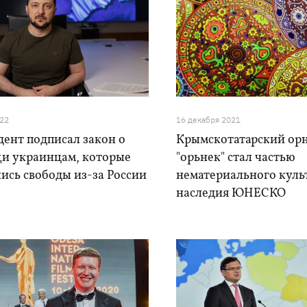
022
16 декабря 2021
ент подписал закон о
Крымскотатарский ор
и украинцам, которые
"орьнек" стал частью
ись свободы из-за России
нематериального куль
наследия ЮНЕСКО