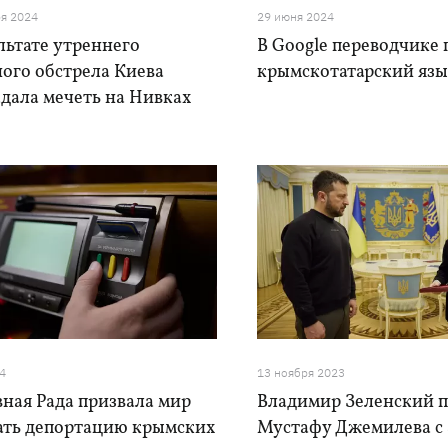
ря 2024
29 июня 2024
льтате утреннего
В Google переводчике 
ого обстрела Киева
крымскотатарский яз
дала мечеть на Нивках
4
13 ноября 2023
ная Рада призвала мир
Владимир Зеленский 
ать депортацию крымских
Мустафу Джемилева с 