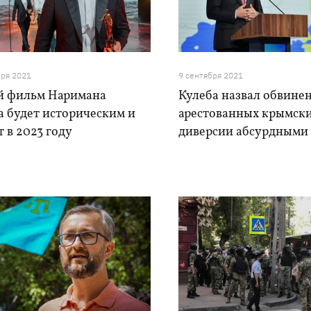
бря 2021
9 сентября 2021
й фильм Наримана
Кулеба назвал обвине
а будет историческим и
арестованных крымски
 в 2023 году
диверсии абсурдными