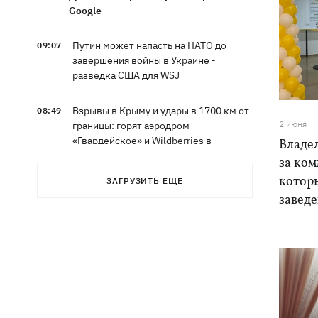
Google
Путин может напасть на НАТО до
09:07
завершения войны в Украине -
разведка США для WSJ
Взрывы в Крыму и удары в 1700 км от
08:49
2 июня
границы: горят аэродром
«Гвардейское» и Wildberries в
Владел
Екатеринбурге
за ко
котор
ЗАГРУЗИТЬ ЕЩЕ
МВД Германии опровергло наличие
07:51
завед
оружия для Украины на самолете
"Руслан", возле которого нашли дрон
Федоров заявил, что продолжает
07:27
переговоры с Маском об
использовании Starlink на территории
РФ