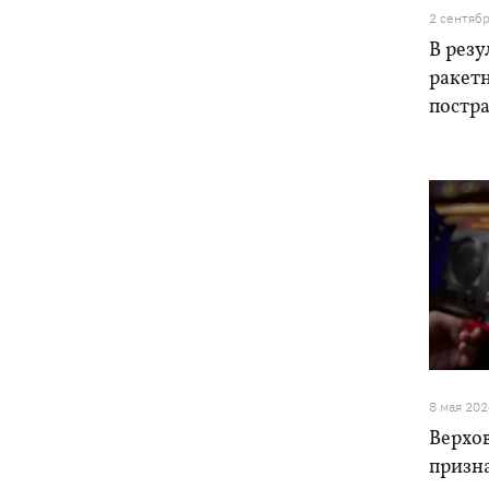
приметы этого дня
2 сентяб
В резу
ракетн
постра
8 мая 202
Верхов
призн