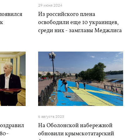
29 июня 2024
появился
Из российского плена
ык
освободили еще 10 украинцев,
среди них - замглавы Меджлиса
6 августа 2023
поздравил
На Оболонской набережной
80-
обновили крымскотатарский