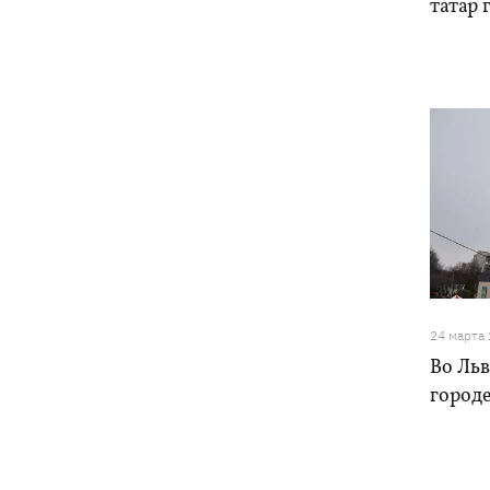
татар
24 марта
Во Льв
городе