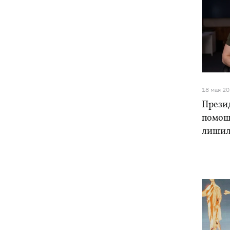
18 мая 2
Презид
помощ
лишил