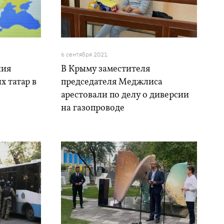
6 сентября 2021
ния
В Крыму заместителя
х татар в
председателя Меджлиса
арестовали по делу о диверсии
на газопроводе