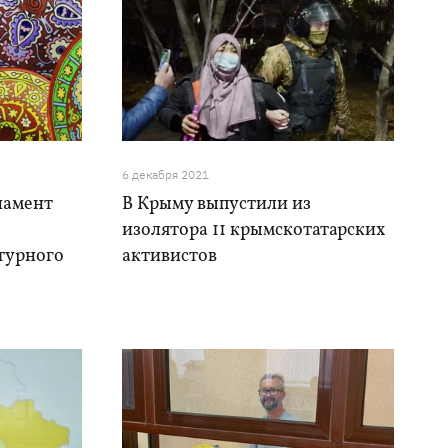
6 декабря 2021
намент
В Крыму выпустили из
изолятора 11 крымскотатарских
турного
активистов