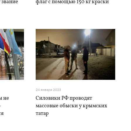
 звание
флаг с помощью 150 кг краски
24 января 2023
м не
Силовики РФ проводят
о
массовые обыски у крымских
ся
татар