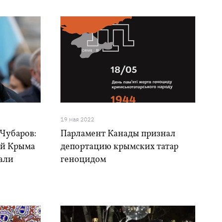
19 мая 2022
 Чубаров:
Парламент Канады признал
ей Крыма
депортацию крымских татар
рали
геноцидом