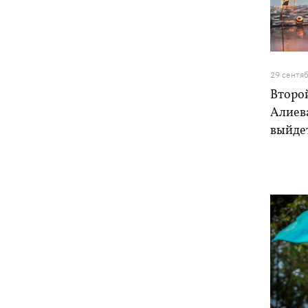
29 сентя
Второ
Алиев
выйдет