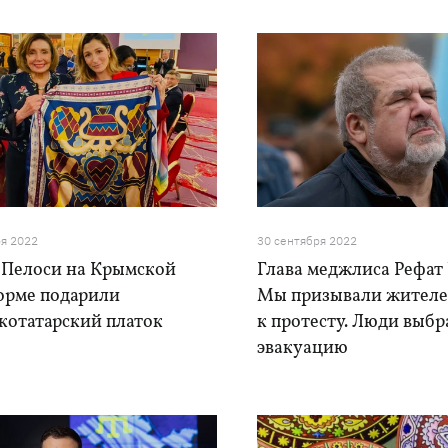
ря 2022
30 сентября 2022
 Пелоси на Крымской
Глава меджлиса Рефат
орме подарили
Мы призывали жител
котатарский платок
к протесту. Люди выб
эвакуацию