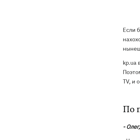
Если б
нахохо
нынеш
kp.ua
Поэто
TV, и 
По 
- Олег