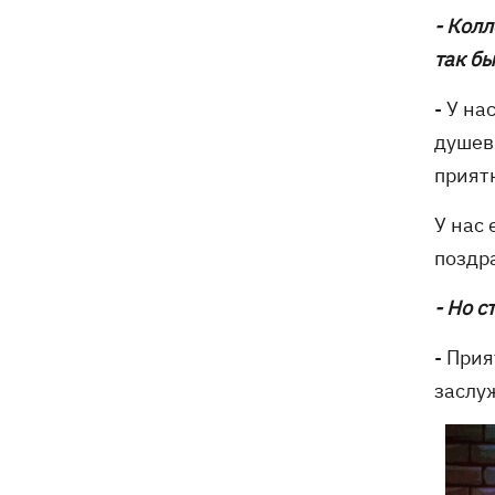
- Колл
так бы
- У на
душевн
прият
У нас 
поздр
- Но с
- Прия
заслуж