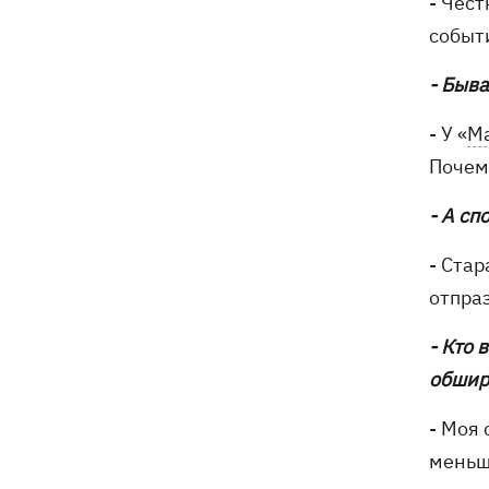
- Чест
событ
- Быв
- У «
М
Почем
- А сп
- Стар
отпра
- Кто 
обшир
- Моя 
меньш