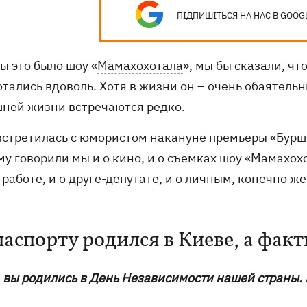
ПІДПИШІТЬСЯ НА НАС В GOOG
ы это было шоу «
Мамахохотала
», мы бы сказали, ч
тались вдоволь. Хотя в жизни он – очень обаятельн
ней жизни встречаются редко.
 встретилась с юмористом накануне премьеры «Буршт
му говорили мы и о кино, и о съемках шоу «Мамахох
о работе, и о друге-депутате, и о личным, конечно же
паспорту родился в Киеве, а факт
, вы родились в День Независимости нашей страны. 