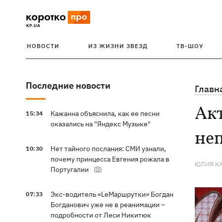
НОВОСТИ
ИЗ ЖИЗНИ ЗВЕЗД
ТВ-ШОУ
Последние новости
Главн
Ак
Кажанна объяснила, как ее песни
15:34
оказались на "Яндекс Музыке"
не
Нет тайного послания: СМИ узнали,
10:30
почему принцесса Евгения рожала в
ЮЛИЯ К
Португалии
Экс-водитель «LeМаршрутки» Богдан
07:33
Богданович уже не в реанимации –
подробности от Леси Никитюк