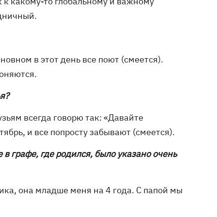
к к какому-то глобальному и важному
здничный.
сновном в этот день все поют (смеется).
лоняются.
ья?
узьям всегда говорю так: «Давайте
ябрь, и все попросту забывают (смеется).
е в графе, где родился, было указано очень
ника, она младше меня на 4 года. С папой мы