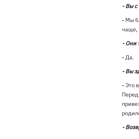
- Вы с
- Мы б
чаще,
- Они 
- Да.
- Вы з
- Это 
Перед 
привез
родилс
- Воз