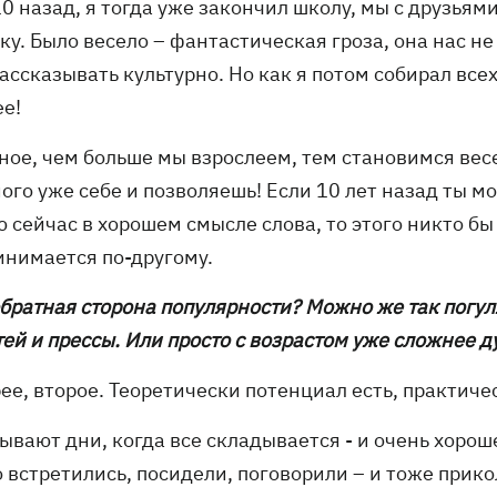
10 назад, я тогда уже закончил школу, мы с друзья
ку. Было весело – фантастическая гроза, она нас не
ассказывать культурно. Но как я потом собирал всех
ее!
ное, чем больше мы взрослеем, тем становимся весе
ого уже себе и позволяешь! Если 10 лет назад ты м
 сейчас в хорошем смысле слова, то этого никто бы
инимается по-другому.
обратная сторона популярности? Можно же так погул
ей и прессы. Или просто с возрастом уже сложнее д
ее, второе. Теоретически потенциал есть, практиче
ывают дни, когда все складывается - и очень хороше
 встретились, посидели, поговорили – и тоже прико