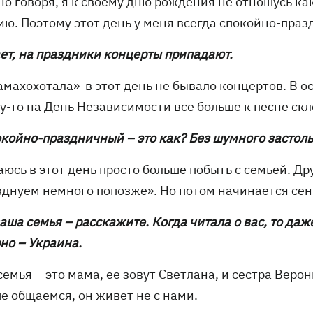
но говоря, я к своему дню рождения не отношусь ка
ию. Поэтому этот день у меня всегда спокойно-пра
ает, на праздники концерты припадают.
амахохотала
» в этот день не бывало концертов. В о
у-то на День Независимости все больше к песне ск
окойно-праздничный – это как? Без шумного застол
аюсь в этот день просто больше побыть с семьей. Др
зднуем немного попозже». Но потом начинается сент
ваша семья – расскажите. Когда читала о вас, то даж
но – Украина.
семья – это мама, ее зовут Светлана, и сестра Веро
е общаемся, он живет не с нами.