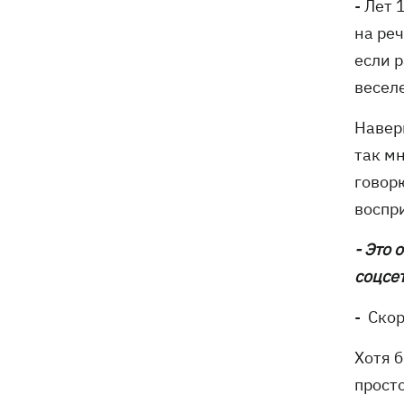
- Лет 
на реч
если р
весел
Навер
так мн
говорю
воспр
- Это 
соцсет
- Скор
Хотя б
просто