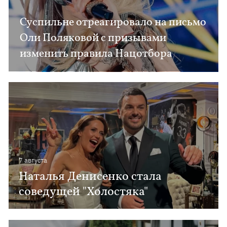
Суспильне отреагировало на письмо
Оли Поляковой с призывами
изменить правила Нацотбора
7 августа
Наталья Денисенко стала
соведущей "Холостяка"