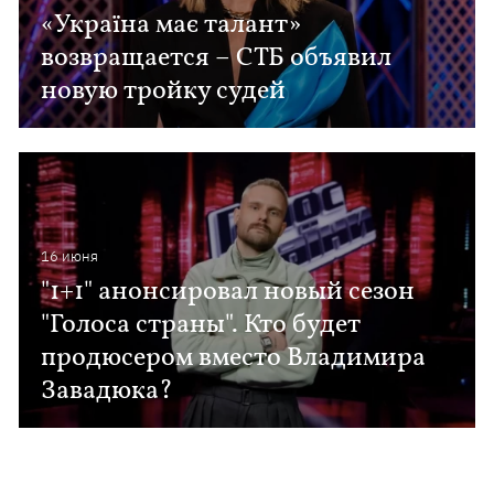
«Україна має талант»
возвращается – СТБ объявил
новую тройку судей
16 июня
"1+1" анонсировал новый сезон
"Голоса страны". Кто будет
продюсером вместо Владимира
Завадюка?