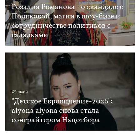
Розалия Романова - о скандале с
Поляковой, магии в шоу-бизе и
сотрудничестве политиков с
гадалками
24 июня
"Детское Евровидение-2026":
alyona alyona снова стала
сонграйтером Нацотбора