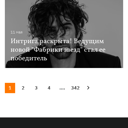
11 мая
Интрига раскрыта! Ведущим
новой "Фабрики звезд" стал ее
победитель
1
2
3
4
....
342