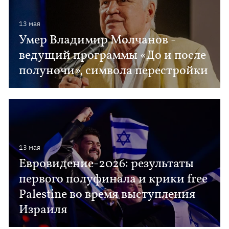
13 мая
Умер Владимир Молчанов -
ведущий программы «До и после
полуночи», символа перестройки
13 мая
Евровидение-2026: результаты
первого полуфинала и крики free
Palestine во время выступления
Израиля