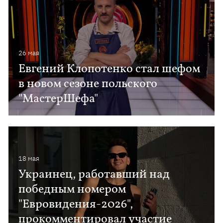
26 мая
Евгений Клопотенко стал шефом
в новом сезоне польского
"МастерШефа"
18 мая
Украинец, работавший над
победным номером
"Евровидения-2026",
прокомментировал участие