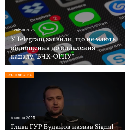
7 квiтня 2025
У Telegram заявили, що не мають
відношення до видалення
каналу "ВЧК-ОГПУ"
СУСПІЛЬСТВО
6 квiтня 2025
Глава ГУР Буданов назвав Signal