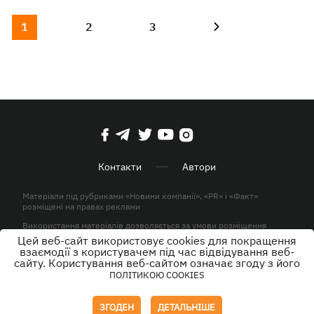
1
2
3
Контакти
Автори
Матеріали під рубриками «Новини компанії», «PR» і «Факт»
розміщені на правах реклами
Використання матеріалів дозволяється за умови розміщення
активного гіперпосилання на KP.UA в першому абзаці.
Цей веб-сайт використовує cookies для покращення
взаємодії з користувачем під час відвідування веб-
© ТОВ «ЮЛАВ МЕДІА» 2026. Всі права захищені.
сайту. Користування веб-сайтом означає згоду з його
ПОЛІТИКОЮ COOKIES
Дизайн
ЗГОДЕН
ДЕТАЛЬНІШЕ