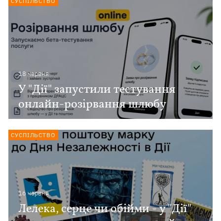
СУСПІЛЬСТВО
18 червня
У "Дії" запустили тестування
онлайн-розірвання шлюбу
СУСПІЛЬСТВО
16 червня
Лелека, серце чи обійми - у "Дії"