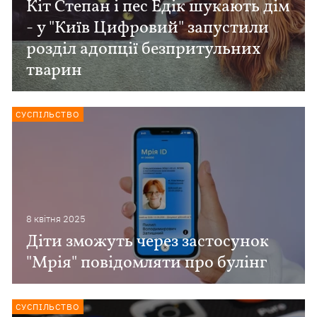
Кіт Степан і пес Едік шукають дім
- у "Київ Цифровий" запустили
розділ адопції безпритульних
тварин
СУСПІЛЬСТВО
8 квiтня 2025
Діти зможуть через застосунок
"Мрія" повідомляти про булінг
СУСПІЛЬСТВО