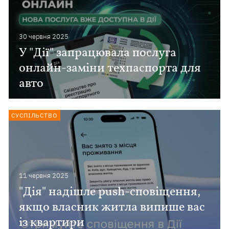
30 червня 2025
У "Дії" запрацювала послуга
онлайн-заміни техпаспорта для
авто
СУСПІЛЬСТВО
11 червня 2025
"Дія" надішле push-сповіщення,
якщо власник житла випише вас
із квартири