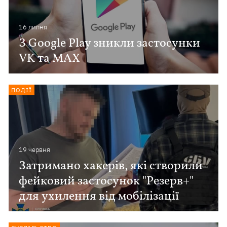
16 липня
З Google Play зникли застосунки
VK та MAX
ПОДІЇ
19 червня
Затримано хакерів, які створили
фейковий застосунок "Резерв+"
для ухилення від мобілізації