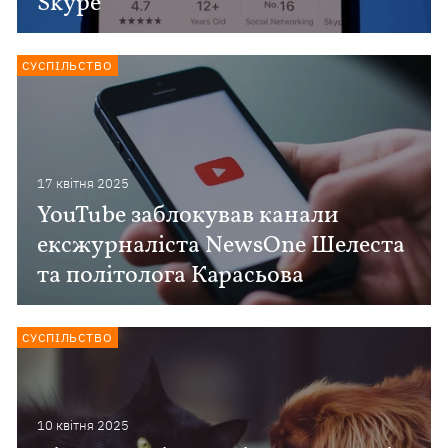
Skype
СУСПІЛЬСТВО
17 квiтня 2025
YouTube заблокував канали
ексжурналіста NewsOne Шелеста
та політолога Карасьова
СУСПІЛЬСТВО
10 квiтня 2025