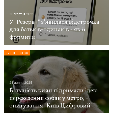
30 жовтня 2025
У "Резерв+" з’явилася відстрочка
для батьків-одинаків - як її
формити
СУСПІЛЬСТВО
28 липня 2025
Більшість киян підримали ідею
перевезення собак у метро, -
опитування "Київ Цифровий"