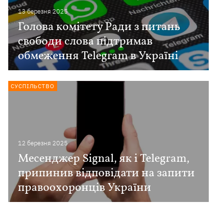
13 березня 2025
Голова комітету Ради з питань
свободи слова підтримав
обмеження Telegram в Україні
СУСПІЛЬСТВО
12 березня 2025
Месенджер Signal, як і Telegram,
припинив відповідати на запити
правоохоронців України