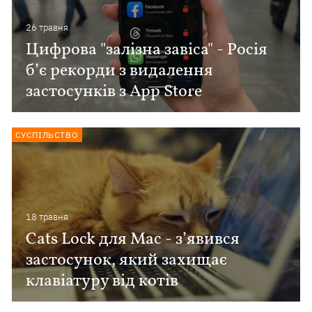
26 травня
Цифрова "залізна завіса" - Росія
б’є рекорди з видалення
застосунків з App Store
СУСПІЛЬСТВО
18 травня
Cats Lock для Mac - з’явився
застосунок, який захищає
клавіатуру від котів