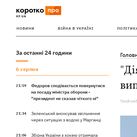
НОВИНИ
ВІЙНА В УКРАЇНІ
ПОЛІТИК
За останні 24 години
Голов
"Ді
6 серпня
вип
Федоров сподівається повернутися
21:59
на посаду міністра оборони -
"президент не сказав чіткого ні"
ТАНЯ НА
Зеленський анонсував звільнення
21:34
через ситуацію з водою у Марганці
Збірна України з хокею отримала
21:06