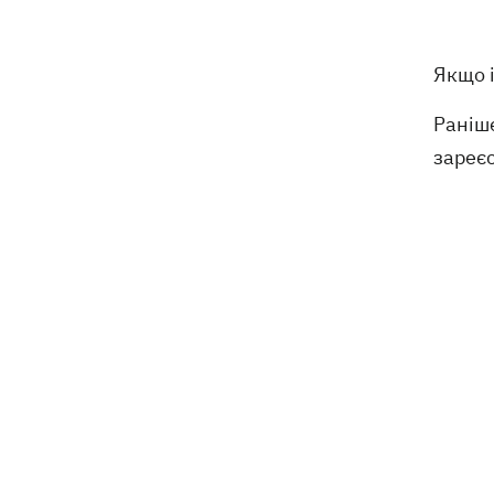
деталі теракту проти українських
військовополонених
Якщо і
Раніше
зареє