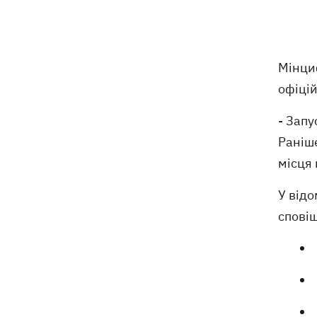
Російські дрони знищили депо
19:15
Укрпошти у Павлограді, загинули
співробітники
Мінци
офіцій
Зеленський заснував нове свято -
18:43
День військ зв'язку та кібербезпеки
ЗСУ
- Запу
Раніше
Український кандидат у судді МКС
18:13
місця 
Кішакевич не пройшов тест на знання
мов
У відо
сповіщ
18:05
Кадрова реформа Драпатого:
Валерій Маркус може стати
«генералом усіх сержантів» ЗСУ
Оленівка: «Азов», СБУ та Офіс
17:58
Генпрокурора оприлюднили нові