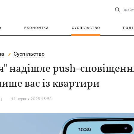
Знайт
А
ЕКОНОМІКА
СУСПІЛЬСТВО
ПОДІ
на
Суспільство
я" надішле push-сповіщенн
ише вас із квартири
11 червня 2025 15:53
ТІ