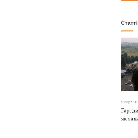
Статті
5 серпня
Гар, ди
як зах