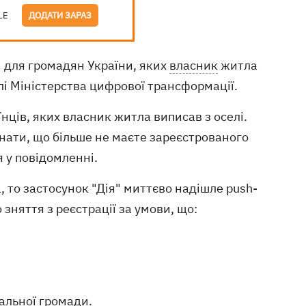
LE
ДОДАТИ ЗАРАЗ
 для громадян України, яких
власник
житла
лі Міністерства цифрової трансформації.
їнців, яких власник житла виписав з оселі.
знати, що більше не маєте зареєстрованого
 у повідомленні.
 то застосунок "Дія" миттєво надішле push-
зняття з реєстрації за умови, що:
іальної громади.