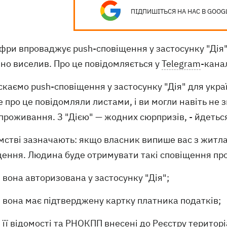
ПІДПИШІТЬСЯ НА НАС В GOOG
фри впроваджує push-сповіщення у застосунку "Дія"
но виселив. Про це повідомляється у
Telegram
-кана
скаємо push-сповіщення у застосунку "Дія" для укра
 про це повідомляли листами, і ви могли навіть не 
проживання. З "Дією" — жодних сюрпризів, - йдеться
мстві зазначають: якщо власник випише вас з житла,
ення. Людина буде отримувати такі сповіщення про 
вона авторизована у застосунку "Дія";
вона має підтверджену картку платника податків;
її відомості та РНОКПП внесені до Реєстру територ