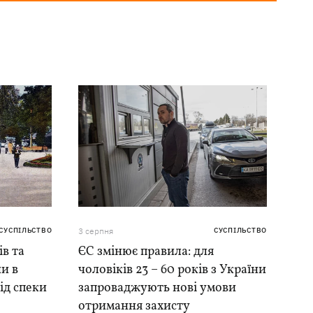
СУСПІЛЬСТВО
3 серпня
СУСПІЛЬСТВО
ів та
ЄС змінює правила: для
и в
чоловіків 23 – 60 років з України
ід спеки
запроваджують нові умови
отримання захисту