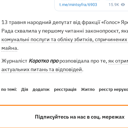
13 травня народний депутат від фракції «Голос» 
Рада схвалила у першому читанні законопроєкт, як
комунальні послуги та обліку збитків, спричине
майна
.
Журналіст
Коротко про
розповідала про те,
як отри
актуальних питань та відповідей
.
по темі:
Дія
додаток
реєстрація
Житло
реєстр нерухо
Підписуйтесь на нас в соц. мережах