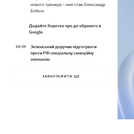
нового тренера – ним став Олександр
Бобкін
Додайте Коротко про до обраного в
Google
Зеленський доручив підготувати
20:39
проти РФ спеціальну санкційну
операцію
Дрони СБУ вразили два кораблі ФСБ
20:12
ЗАВАНТАЖИТИ ЩЕ
РФ "Балаклава" та "Керч"
Зеленський підписав укази про
19:40
звільнення ще чотирьох послів
Сердечко не витримало - внаслідок
19:19
атаки РФ у притулку на Київщині
загинули собаки