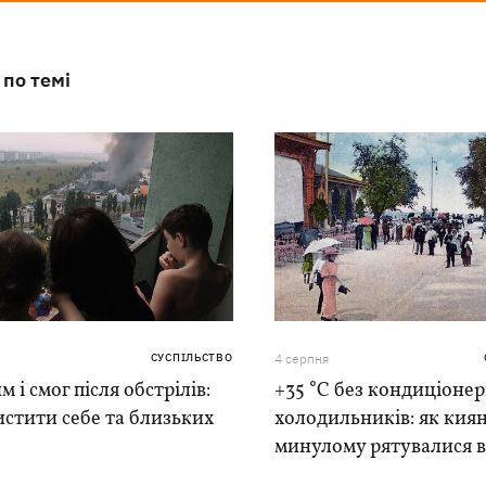
 по темі
СУСПІЛЬСТВО
4 серпня
м і смог після обстрілів:
+35 °C без кондиціонер
истити себе та близьких
холодильників: як киян
минулому рятувалися в