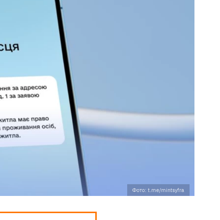
Фото: t.me/mintsyfra