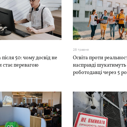
28 травня
 після 50: чому досвід не
Освіта проти реальност
 стає перевагою
насправді шукатимуть
роботодавці через 5 ро