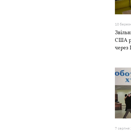
Росіяни вдарили по залізниці у
13:08
Лозовій, є загиблі та поранені
10 берез
Три квартири, Mercedes та будинок:
12:52
Звільн
що фігурує у підозрі експосла
США р
Стефанішиної
через 
Британія запровадила нові санкції
12:29
проти Росії
У Києві затримали очільника
12:26
приватного медцентру, через дії
якого загинули двоє новонароджених
На Закарпатті – масштабні обшуки у
11:41
ТЦК
7 серпня