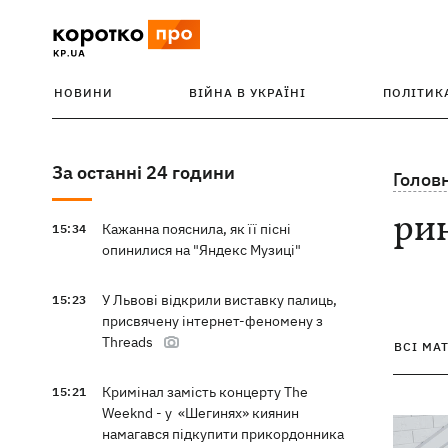
НОВИНИ
ВІЙНА В УКРАЇНІ
ПОЛІТИК
За останні 24 години
Голов
ри
Кажанна пояснила, як її пісні
15:34
опинилися на "Яндекс Музиці"
У Львові відкрили виставку палиць,
15:23
присвячену інтернет-феномену з
Threads
ВСІ МА
Кримінал замість концерту The
15:21
Weeknd - у «Шегинях» киянин
намагався підкупити прикордонника