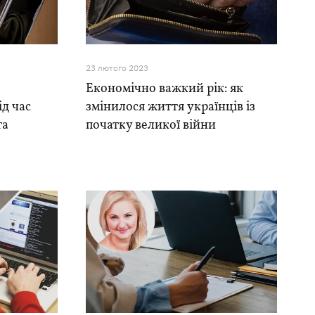
23 лютого 2023
Економічно важкий рік: як
ід час
змінилося життя українців із
та
початку великої війни