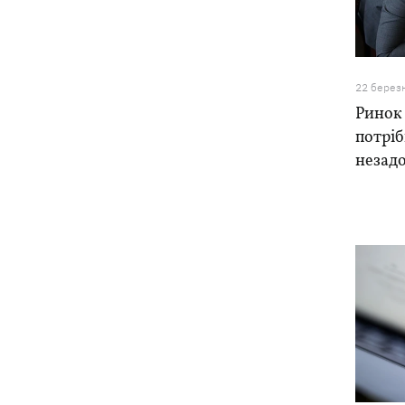
22 берез
Ринок 
потріб
незад