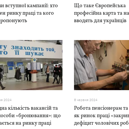
и вступної кампанії: хто
Що таке Європейська
ен ринку праці та кого
професійна карта та на
пропонують
вводять для українців
ня 2024
8 червня 2024
на кількість вакансій та
Робота пенсіонерам та
способи «бронювання»: що
як ринок праці «закри
ається на ринку праці
дефіцит чоловічих ро