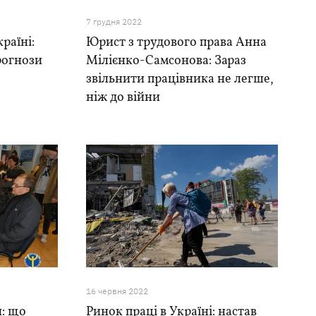
7 грудня 2022
раїні:
Юрист з трудового права Анна
рогнози
Мілієнко-Самсонова: Зараз
звільнити працівника не легше,
ніж до війни
16 червня 2022
и: що
Ринок праці в Україні: настав