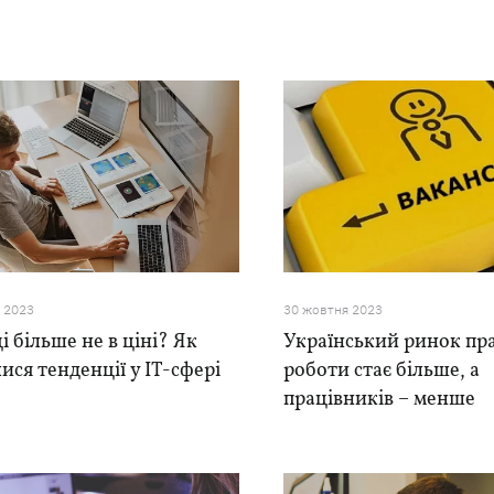
я 2023
30 жовтня 2023
і більше не в ціні? Як
Український ринок пра
ися тенденції у ІТ-сфері
роботи стає більше, а
працівників – менше