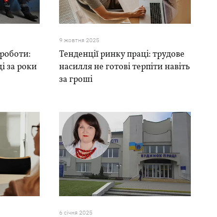
9 жовтня 2025
роботи:
Тенденції ринку праці: трудове
і за роки
насилля не готові терпіти навіть
за гроші
6 сiчня 2025