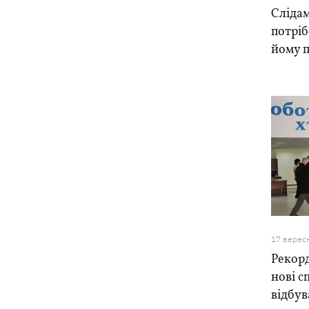
Слідам
потріб
йому 
17 верес
Рекорд
нові 
відбув