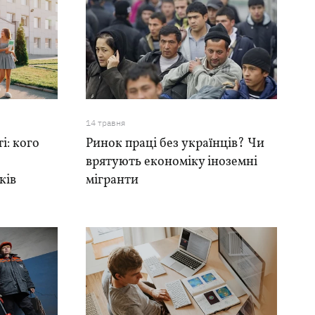
14 травня
і: кого
Ринок праці без українців? Чи
врятують економіку іноземні
ків
мігранти