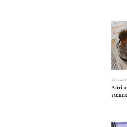
12 грудн
Айтівц
змінил