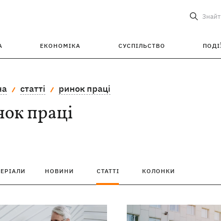
Знайт
А
ЕКОНОМІКА
СУСПІЛЬСТВО
ПОДІ
на
статті
ринок праці
нок праці
ТЕРІАЛИ
НОВИНИ
СТАТТІ
КОЛОНКИ