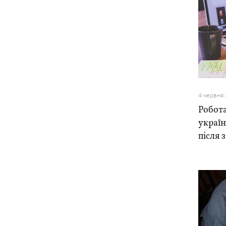
4 червня
Робота
україн
після 