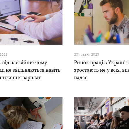
 2023
23 травня 2023
 під час війни: чому
Ринок праці в Україні:
ці не звільняються навіть
зростають не у всіх, в
зниження зарплат
падає