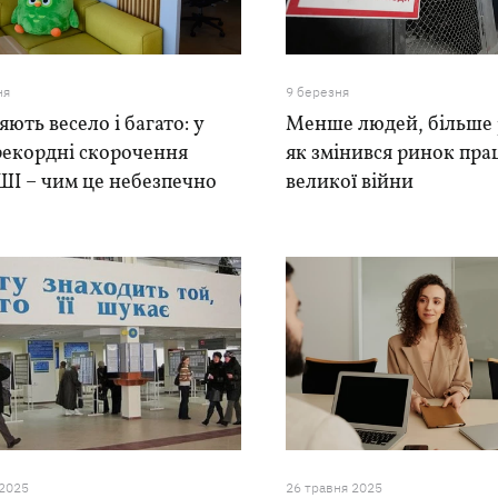
ня
9 березня
яють весело і багато: у
Менше людей, більше 
екордні скорочення
як змінився ринок прац
ШІ – чим це небезпечно
великої війни
 2025
26 травня 2025