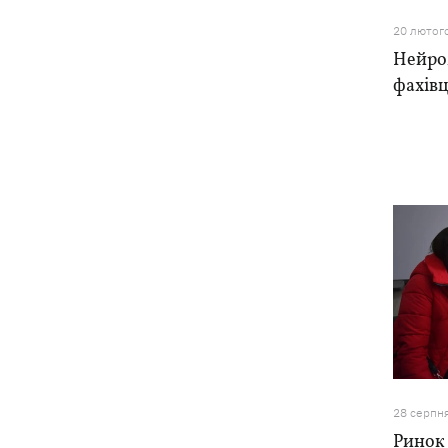
20 лютог
Нейро
фахівц
28 серпн
Ринок 