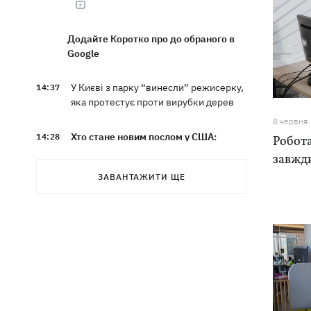
Додайте Коротко про до обраного в
Google
У Києві з парку “винесли” режисерку,
14:37
яка протестує проти вирубки дерев
8 червня
Хто стане новим послом у США:
14:28
Робота
технократ Свириденко чи
завжди
«найкращий солдат» Паліса
ЗАВАНТАЖИТИ ЩЕ
В Україну йде атмосферний фронт з
14:12
грозами, дощами та похолоданням –
погода на 7 серпня
У ЄС почали діяти нові умови захисту
13:41
для українців — більше не для
“ухилянтів”