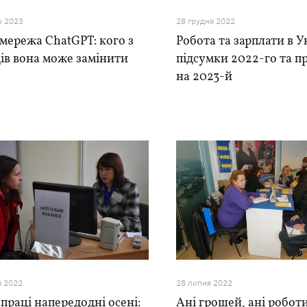
о 2023
28 грудня 2022
мережа ChatGPT: кого з
Робота та зарплати в Ук
ів вона може замінити
підсумки 2022-го та п
на 2023-й
я 2022
28 липня 2022
праці напередодні осені:
Ані грошей, ані робот