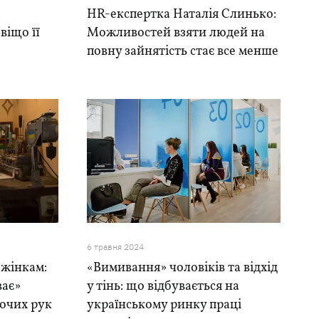
HR-експертка Наталія Слинько:
віщо її
Можливостей взяти людей на
повну зайнятість стає все менше
6 травня 2024
 жінкам:
«Вимивання» чоловіків та відхід
ває»
у тінь: що відбувається на
бочих рук
українському ринку праці