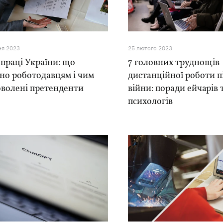
ня 2023
25 лютого 2023
праці України: що
7 головних труднощів
но роботодавцям і чим
дистанційної роботи п
оволені претенденти
війни: поради ейчарів 
психологів