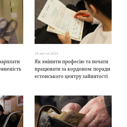
29 квiтня 2023
 зарплати
Як змінити професію та почати
певненість
працювати за кордоном: поради
естонського центру зайнятості