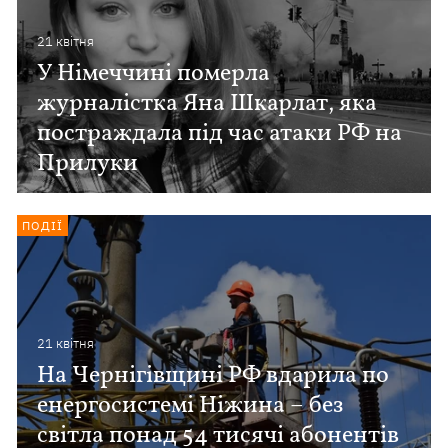
21 квiтня
У Німеччині померла
журналістка Яна Шкарлат, яка
постраждала під час атаки РФ на
Прилуки
ПОДІЇ
21 квiтня
На Чернігівщині РФ вдарила по
енергосистемі Ніжина – без
світла понад 54 тисячі абонентів