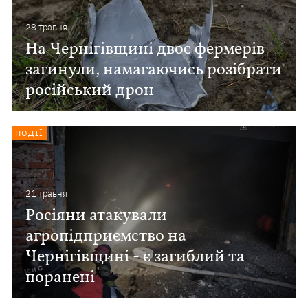
28 травня
На Чернігівщині двоє фермерів
загинули, намагаючись розібрати
російський дрон
ПОДІЇ
21 травня
Росіяни атакували
агропідприємство на
Чернігівщині - є загиблий та
поранені