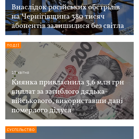
Внаслідок російських обстрілів
на Чернігівщина 380 тисяч
абонентів залишилися без світла
ПОДІЇ
17 квiтня
Киянка привласнила 3,6 млн грн
виплат за загиблого дядька-
військового, використавши дані
померлого дідуся
СУСПІЛЬСТВО