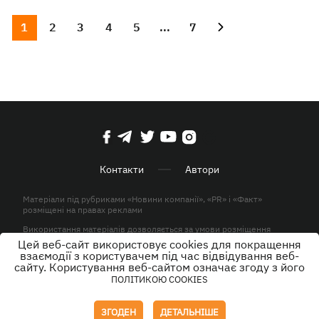
1
2
3
4
5
...
7
Контакти
Автори
Матеріали під рубриками «Новини компанії», «PR» і «Факт»
розміщені на правах реклами
Використання матеріалів дозволяється за умови розміщення
активного гіперпосилання на KP.UA в першому абзаці.
Цей веб-сайт використовує cookies для покращення
взаємодії з користувачем під час відвідування веб-
© ТОВ «ЮЛАВ МЕДІА» 2026. Всі права захищені.
сайту. Користування веб-сайтом означає згоду з його
ПОЛІТИКОЮ COOKIES
Дизайн
ЗГОДЕН
ДЕТАЛЬНІШЕ