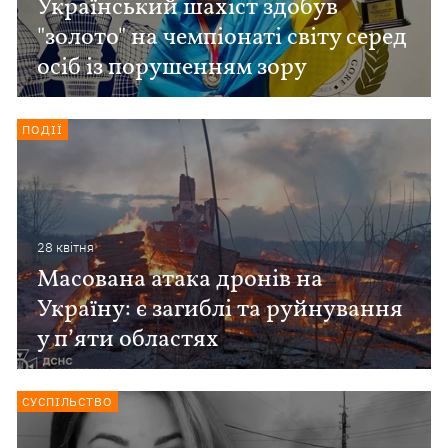
Український шахіст здобув
"золото" на чемпіонаті світу серед
осіб із порушенням зору
ПОДІЇ
28 квiтня
Масована атака дронів на
Україну: є загиблі та руйнування
у п’яти областях
СУСПІЛЬСТВО