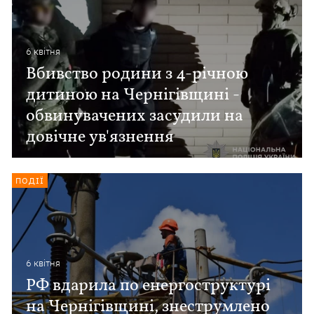
6 квiтня
Вбивство родини з 4-річною
дитиною на Чернігівщині -
обвинувачених засудили на
довічне ув'язнення
ПОДІЇ
6 квiтня
РФ вдарила по енергоструктурі
на Чернігівщині, знеструмлено