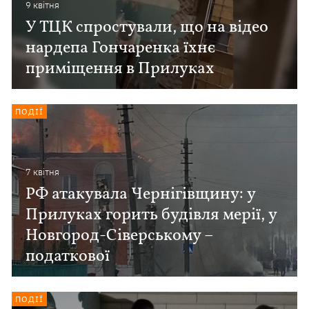
9 квiтня
У ТЦК спростували, що на відео
нардепа Гончаренка їхнє
приміщення в Прилуках
ПОДІЇ
7 квiтня
РФ атакувала Чернігівщину: у
Прилуках горить будівля мерії, у
Новгород-Сіверському –
податкової
ПОДІЇ