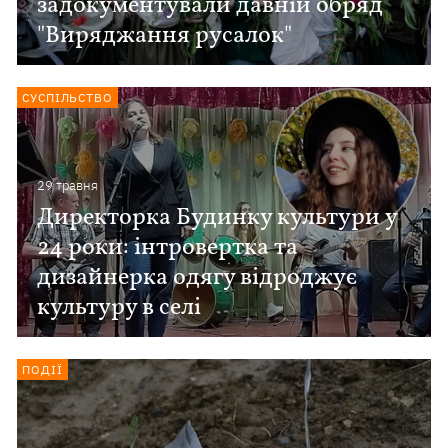
задокументували давній обряд
"Виряджання русалок"
СУСПІЛЬСТВО
29 травня
Директорка Будинку культури у
24 роки: інтровертка та
дизайнерка одягу відроджує
культуру в селі
ПОДІЇ