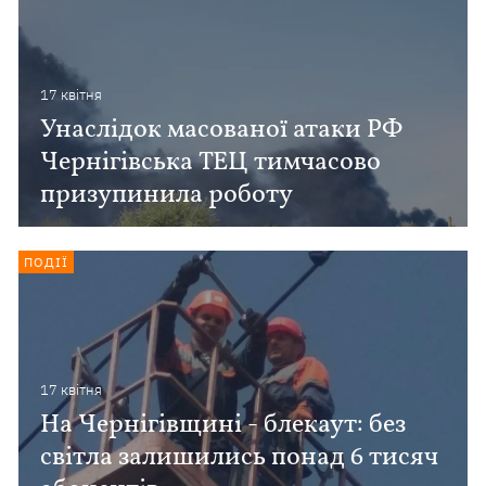
17 квiтня
Унаслідок масованої атаки РФ
Чернігівська ТЕЦ тимчасово
призупинила роботу
ПОДІЇ
17 квiтня
На Чернігівщині - блекаут: без
світла залишились понад 6 тисяч