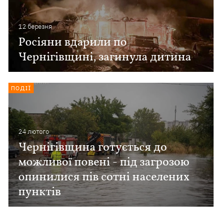
12 березня
Росіяни вдарили по
Чернігівщині, загинула дитина
ПОДІЇ
24 лютого
Чернігівщина готується до
можливої повені - під загрозою
опинилися пів сотні населених
пунктів