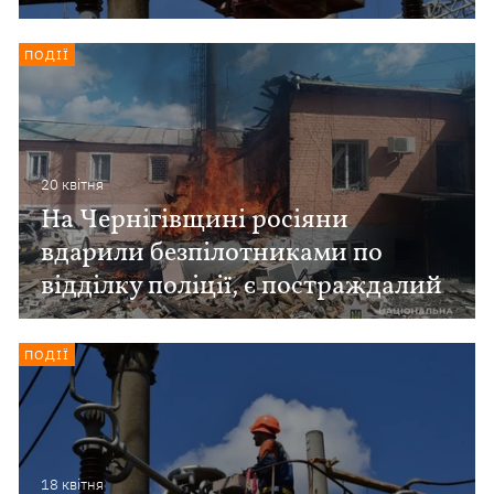
ПОДІЇ
20 квiтня
На Чернігівщині росіяни
вдарили безпілотниками по
відділку поліції, є постраждалий
ПОДІЇ
18 квiтня