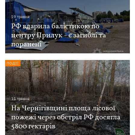
19 травня
РФ вдарила балістикою по
центру Прилук - є загиблі та
поранені
ПОДІЇ
11 травня
На Чернігівщині площа лісової
пожежі через обстріл РФ досягла
5800 гектарів