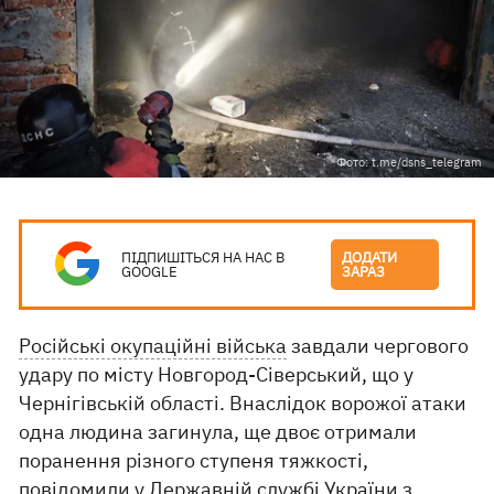
Фото: t.me/dsns_telegram
ПІДПИШІТЬСЯ НА НАС В
ДОДАТИ
GOOGLE
ЗАРАЗ
Російські окупаційні війська
завдали чергового
удару по місту Новгород-Сіверський, що у
Чернігівській області. Внаслідок ворожої атаки
одна людина загинула, ще двоє отримали
поранення різного ступеня тяжкості,
повідомили
у Державній службі України з