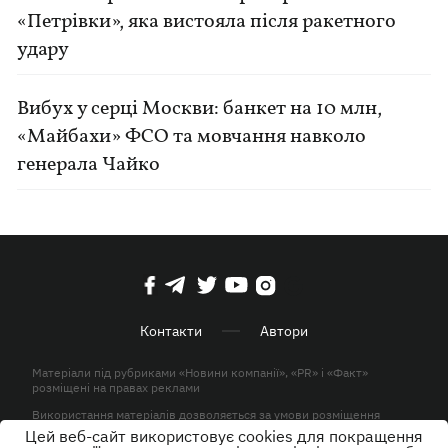
«Петрівки», яка вистояла після ракетного
удару
Вибух у серці Москви: банкет на 10 млн,
«Майбахи» ФСО та мовчання навколо
генерала Чайко
Контакти
Автори
Матеріали під рубриками «Новини компанії», «PR» і «Факт»
розміщені на правах реклами
Використання матеріалів дозволяється за умови розміщення
активного гіперпосилання на KP.UA в першому абзаці.
Цей веб-сайт використовує cookies для покращення