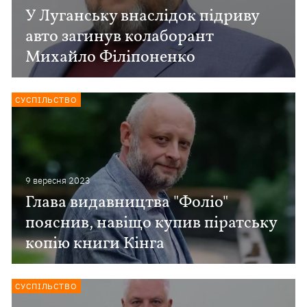
У Луганську внаслідок підриву
авто загинув колаборант
Михайло Філіпоненко
СУСПІЛЬСТВО
9 вересня 2023
Глава видавництва "Фоліо"
пояснив, навіщо купив піратську
копію книги Кінга
СУСПІЛЬСТВО