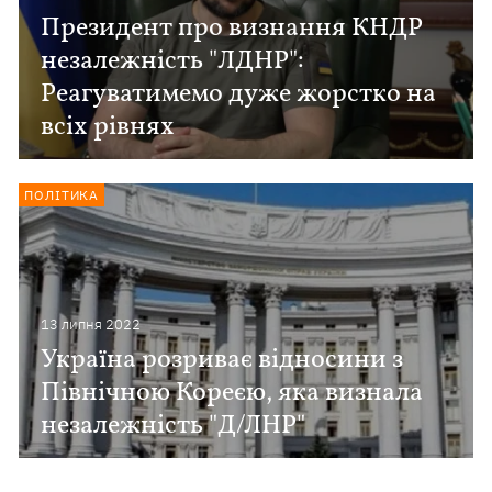
Президент про визнання КНДР
незалежність "ЛДНР":
Реагуватимемо дуже жорстко на
всіх рівнях
ПОЛІТИКА
13 липня 2022
Україна розриває відносини з
Північною Кореєю, яка визнала
незалежність "Д/ЛНР"