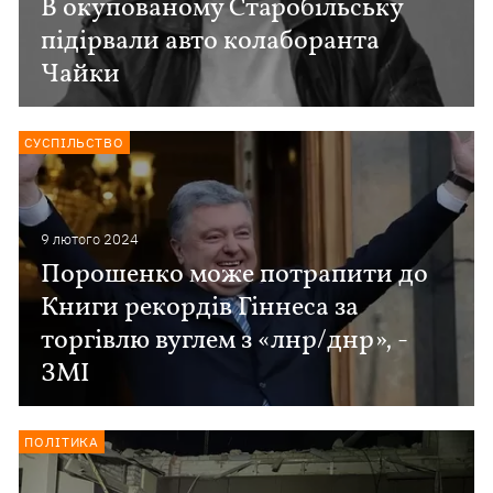
В окупованому Старобільську
підірвали авто колаборанта
Чайки
СУСПІЛЬСТВО
9 лютого 2024
Порошенко може потрапити до
Книги рекордів Гіннеса за
торгівлю вуглем з «лнр/днр», -
ЗМІ
ПОЛІТИКА