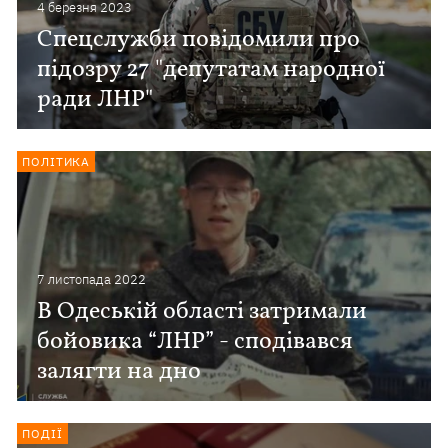
4 березня 2023
Спецслужби повідомили про
підозру 27 "депутатам народної
ради ЛНР"
ПОЛІТИКА
7 листопада 2022
В Одеській області затримали
бойовика “ЛНР” - сподівався
залягти на дно
ПОДІЇ