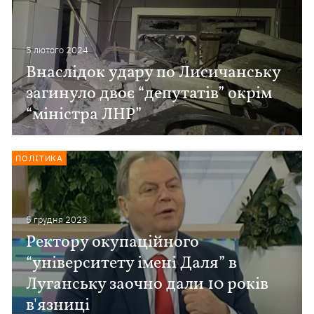
5 лютого 2024
Внаслідок удару по Лисичанську
загинуло двоє “депутатів” окрім
“міністра ЛНР”
ПОЛІТИКА
5 грудня 2023
Ректору окупаційного
“університету імені Даля” в
Луганську заочно дали 10 років
в'язниці