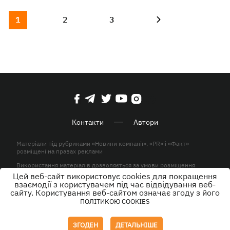
1
2
3
Контакти
Автори
Матеріали під рубриками «Новини компанії», «PR» і «Факт»
розміщені на правах реклами
Використання матеріалів дозволяється за умови розміщення
активного гіперпосилання на KP.UA в першому абзаці.
Цей веб-сайт використовує cookies для покращення
взаємодії з користувачем під час відвідування веб-
© ТОВ «ЮЛАВ МЕДІА» 2026. Всі права захищені.
сайту. Користування веб-сайтом означає згоду з його
ПОЛІТИКОЮ COOKIES
Дизайн
ЗГОДЕН
ДЕТАЛЬНІШЕ