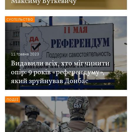
Максиму Буткевичу
СУСПІЛЬСТВО
11 травня 2023
Видавили всіх, хто міг чинити
опір: 9 років «референдуму»,
який зруйнував Донбас
ПОДІЇ