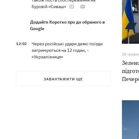
також поста спостереження на
буровій «Сиваш»
Додайте Коротко про до обраного в
Google
Через російські удари деякі поїзди
12:02
затримуються на 12 годин, -
28 червн
«Укрзалізниця»
Зеленс
підгот
12:00
Кульбіт Трампа: чому США забрали
Печерс
обіцянки щодо ракет для Patriot і що
ЗАВАНТАЖИТИ ЩЕ
робити Києву
«МоЛоЧКа» триває - СБС уразили ще
11:35
12 суден тіньового флоту РФ у
Чорному та Азовському морях
11:00
Весілля Роналду: бум в аеропорту
імені нареченого, 5 дітей біля вівтаря