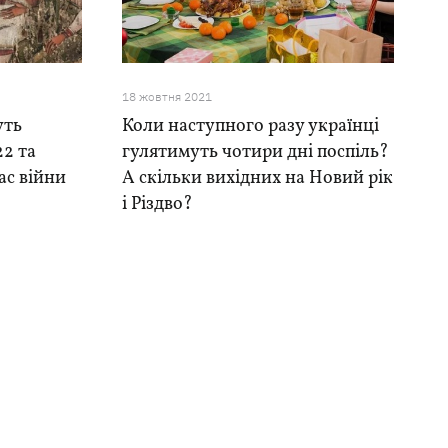
18 жовтня 2021
уть
Коли наступного разу українці
22 та
гулятимуть чотири дні поспіль?
ас війни
А скільки вихідних на Новий рік
і Різдво?