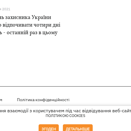
я 2021
нь захисника України
 відпочивати чотири дні
ь - останній раз в цьому
ем
Політика конфіденційності
я взаємодії з користувачем під час відвідування веб-сай
і на правах реклами
ПОЛІТИКОЮ COOKIES
го гіперпосилання на KP.UA в першому абзаці.
ЗГОДЕН
ДЕТАЛЬНІШЕ