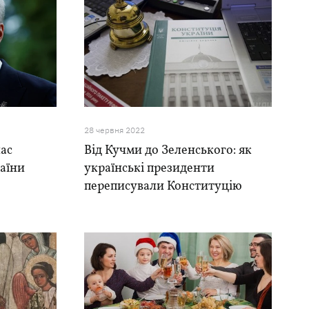
28 червня 2022
нас
Від Кучми до Зеленського: як
раїни
українські президенти
переписували Конституцію