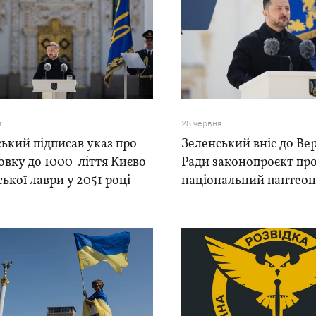
я
28 червня
ький підписав указ про
Зеленський вніс до Ве
овку до 1000-ліття Києво-
Ради законопроєкт пр
ької лаври у 2051 році
національний пантео