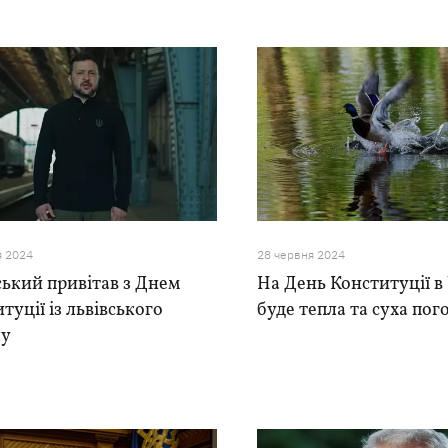
я 2024
28 червня 2024
ький привітав з Днем
На День Конституції в 
туції із львівського
буде тепла та суха пог
лу