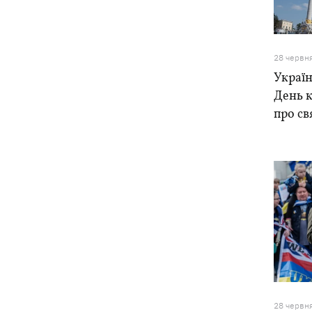
та інтрига з Мессі
Енергосистема пройшла рекордну
10:58
серпневу спеку без відключень, -
28 червн
Шмигаль
Україн
День к
Жодної збитої ракети - вночі Росія
10:05
атакувала балістикою та понад 150
про св
БпЛА
Фронтмен гурту «Ногу свело!» Макс
09:17
Покровський пояснив, навіщо приїхав
в Україну
Дороги у Буковелі перетворилися на
08:51
гірські ріки – потужний грозовий
буревій накоїв лиха на Франківщині
08:00
Прожитковий мінімум: як
28 червн