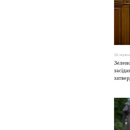
28 червн
Зеленс
засіда
затве