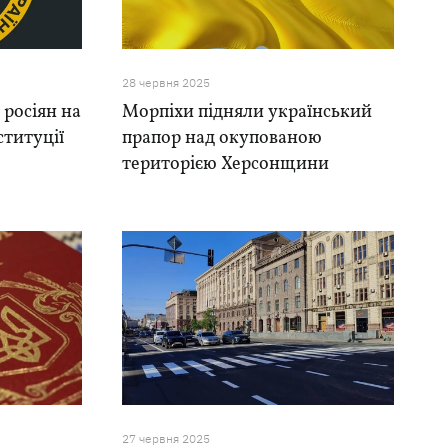
28 червня 2025
 росіян на
Морпіхи підняли український
ституції
прапор над окупованою
територією Херсонщини
27 червня 2025