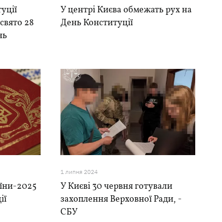
уції
У центрі Києва обмежать рух на
свято 28
День Конституції
нь
1 липня 2024
аїни-2025
У Києві 30 червня готували
ії
захоплення Верховної Ради, -
СБУ