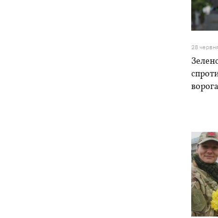
28 червн
Зеленс
спроти
ворога