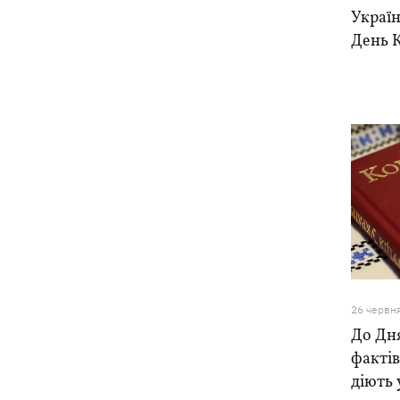
вираховують рівень «нормального
Україн
життя» в Україні та світі
День К
26 червн
До Дня
фактів
діють 