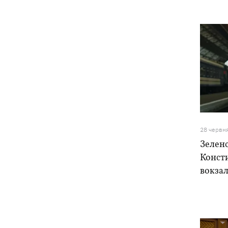
28 червн
Зеленс
Консти
вокза