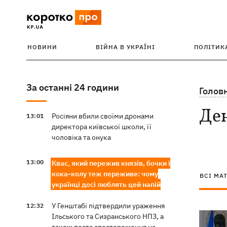
НОВИНИ
ВІЙНА В УКРАЇНІ
ПОЛІТИК
За останні 24 години
Голов
Ден
Росіяни вбили своїми дронами
13:01
директора київської школи, її
чоловіка та онука
13:00
Квас, який пережив князів, бочки і
кока-колу теж переживе: чому
ВСІ МА
українці досі люблять цей напій
У Генштабі підтвердили ураження
12:32
Ільського та Сизранського НПЗ, а