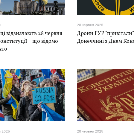
я
28 червня 2025
ці відзначають 28 червня
Дрони ГУР "привітали"
онституції – що відомо
Донеччині з Днем Кон
ято
я 2025
28 червня 2025