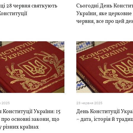
ці 28 червня святкують
Сьогодні День Констит
онституції
України, яке церковне 
червня, все про цей де
я 2025
23 червня 2025
 Конституції України: 15
День Конституції Укр
 про основні закони, що
– дата, історія й традиц
у різних країнах