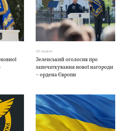
28 червня
рховної
Зеленський оголосив про
о
започаткування нової нагороди
н
– ордена Європи