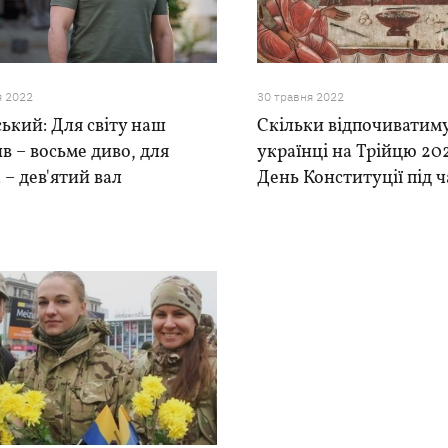
я 2022
30 травня 2022
ький: Для світу наш
Скільки відпочиватим
в – восьме диво, для
українці на Трійцю 20
 – дев'ятий вал
День Конституції під ч