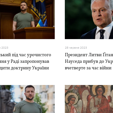
я 2023
28 червня 2023
ький під час урочистого
Президент Литви Ґіта
ння у Раді запропонував
Науседа прибув до Ук
рдити доктрину України
вчетверте за час війни