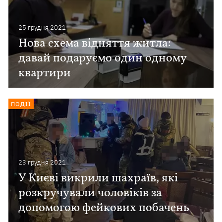
25 грудня 2021
Нова схема відняття житла:
давай подаруємо один одному
квартири
ПОДІЇ
23 грудня 2021
У Києві викрили шахраїв, які
розкручували чоловіків за
допомогою фейкових побачень