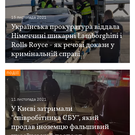
15 листопада 2021
Українська прокуратура віддала
Німеччині шикарні Lamborghini і
Rolls Royce - як речові докази у
кримінальній справі
ПОДІЇ
11 листопада 2021
У Києві затримали
"співробітника СБУ", який
продав іноземцю фальшивий