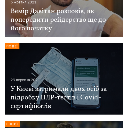
6 жовтня 2021
Вемір Давітян розповів, як
попередити рейдерство ще до
його початку
ПОДІЇ
29 вересня 2021
У Києві затримали двох осіб за
підробку ПЛР-тестів і Сovid-
сертифікатів
СПОРТ