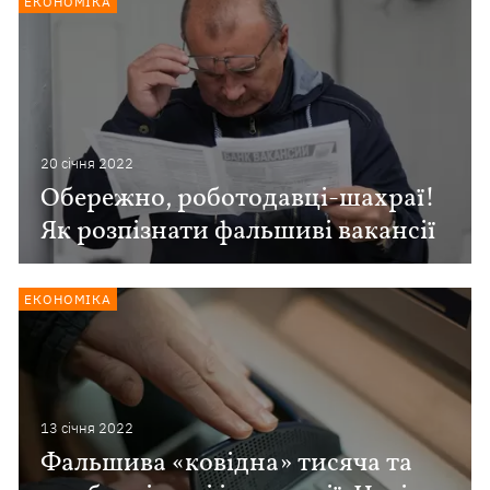
ЕКОНОМІКА
20 сiчня 2022
Обережно, роботодавці-шахраї!
Як розпізнати фальшиві вакансії
ЕКОНОМІКА
13 сiчня 2022
Фальшива «ковідна» тисяча та