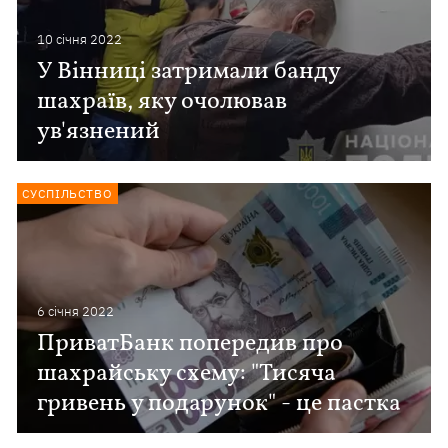
10 сiчня 2022
У Вінниці затримали банду
шахраїв, яку очолював
ув'язнений
СУСПІЛЬСТВО
6 сiчня 2022
ПриватБанк попередив про
шахрайську схему: "Тисяча
гривень у подарунок" - це пастка