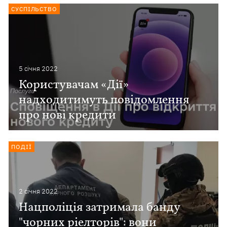
СУСПІЛЬСТВО
5 сiчня 2022
Користувачам «Дії»
надходитимуть повідомлення
про нові кредити
ПОДІЇ
2 сiчня 2022
Нацполіція затримала банду
"чорних ріелторів": вони