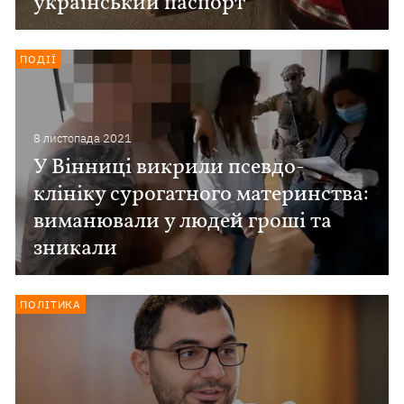
український паспорт
ПОДІЇ
8 листопада 2021
У Вінниці викрили псевдо-
клініку сурогатного материнства:
виманювали у людей гроші та
зникали
ПОЛІТИКА