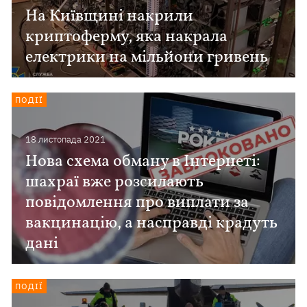
На Київщині накрили
криптоферму, яка накрала
електрики на мільйони гривень
ПОДІЇ
18 листопада 2021
Нова схема обману в Інтернеті:
шахраї вже розсилають
повідомлення про виплати за
вакцинацію, а насправді крадуть
дані
ПОДІЇ