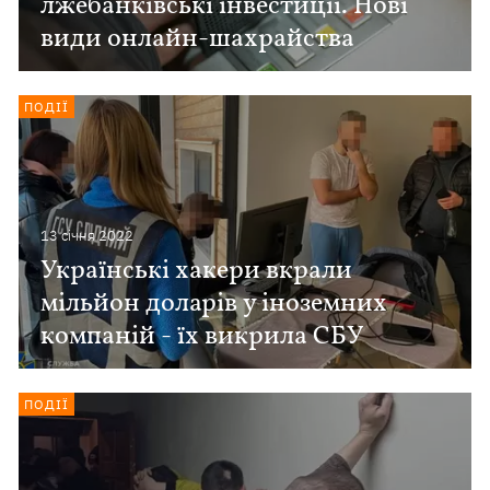
лжебанківські інвестиції. Нові
види онлайн-шахрайства
ПОДІЇ
13 сiчня 2022
Українські хакери вкрали
мільйон доларів у іноземних
компаній - їх викрила СБУ
ПОДІЇ